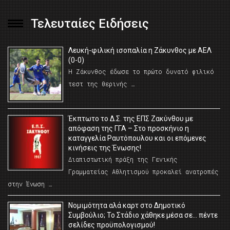
Τελευταίες Ειδήσεις
Λευκή-φιλική ισοπαλία η Ζάκυνθος με ΑΕΛ
(0-0)
Η Ζάκυνθος έδωσε το πρώτο δυνατό φιλικό
τεστ της θερινής …
Έκπτωτο το Δ.Σ. της ΕΠΣ Ζακύνθου με
απόφαση της ΓΓΑ – Στο προσκήνιο η
καταγγελία Ραυτόπουλου και οι επόμενες
κινήσεις της Ένωσης!
Διαπιστωτική πράξη της Γενικής
Γραμματείας Αθλητισμού προκαλεί ανατροπές
στην Ένωση …
Νομιμότητα αλά καρτ στο Δημοτικό
Συμβούλιο; Το Στάδιο χάθηκε μέσα σε… πέντε
σελίδες προϋπολογισμού!