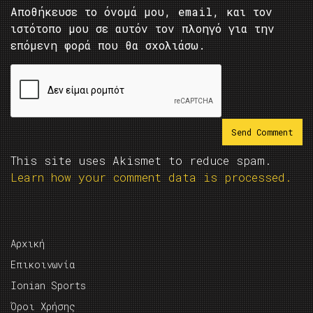
Αποθήκευσε το όνομά μου, email, και τον
ιστότοπο μου σε αυτόν τον πλοηγό για την
επόμενη φορά που θα σχολιάσω.
This site uses Akismet to reduce spam.
Learn how your comment data is processed.
Αρχική
Επικοινωνία
Ionian Sports
Όροι Χρήσης