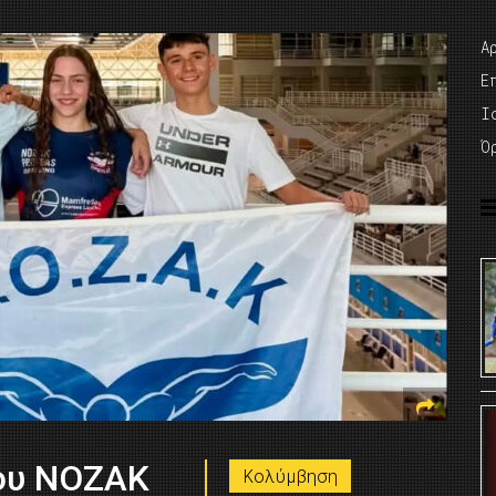
Α
Ε
I
Ό
του ΝΟΖΑΚ
Κολύμβηση