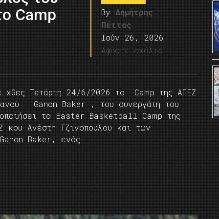
το Camp
By
Δημήτρης
Πέττας
Ιούν 26, 2026
Αφήστε σχόλιο
ε χθες Τετάρτη 24/6/2026 το Camp της ΑΓΕΖ
ικανού Ganon Baker , του συνεργάτη του
τοποιήσει το Easter Basketball Camp της
ΕΖ κου Ανέστη Τζινοπουλου και των
 Ganon Baker, ενός