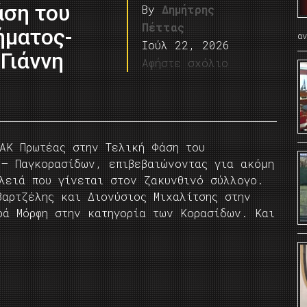
άση του
By
Δημήτρης
Πέττας
ήματος-
α
Ιούλ 22, 2026
Γιάννη
Αφήστε σχόλιο
ΖΑΚ Πρωτέας στην Τελική Φάση του
 – Παγκορασίδων, επιβεβαιώνοντας για ακόμη
υλειά που γίνεται στον ζακυνθινό σύλλογο.
Βαρτζέλης και Διονύσιος Μιχαλίτσης στην
ρά Μόρφη στην κατηγορία των Κορασίδων. Και