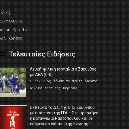
ρχική
πικοινωνία
onian Sports
ροι Χρήσης
Τελευταίες Ειδήσεις
Λευκή-φιλική ισοπαλία η Ζάκυνθος
με ΑΕΛ (0-0)
Η Ζάκυνθος έδωσε το πρώτο δυνατό
φιλικό τεστ της θερινής …
Έκπτωτο το Δ.Σ. της ΕΠΣ Ζακύνθου
με απόφαση της ΓΓΑ – Στο προσκήνιο
η καταγγελία Ραυτόπουλου και οι
επόμενες κινήσεις της Ένωσης!