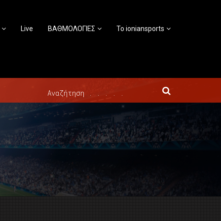
Live
ΒΑΘΜΟΛΟΓΙΕΣ
Το ioniansports