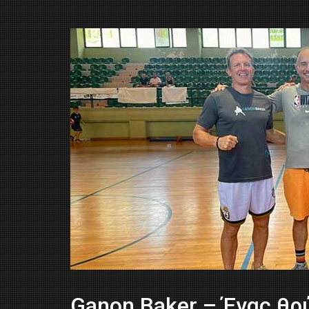
Ganon Baker – Ένας θρ