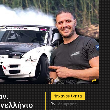
αν.
Μηχανοκίνητα
ανελλήνιο
By
Δημήτρης