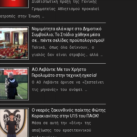
Διαπιστωτική πράξη της Γενικής
Γραμματείας Αθλητισμού προκαλεί
νατροπές στην Ένωση …
Νομιμότητα αλά καρτ στο Δημοτικό
Συμβούλιο; Το Στάδιο χάθηκε μέσα
σε… πέντε σελίδες προϋπολογισμού!
Τελικά, όπως όλα δείχνουν, ο
γιαλός δεν είναι στραβός… αλλά …
ΑΟ Λεβάντε: Με τον Χρήστο
Γερολυμάτο στην τεχνική ηγεσία!
Ο ΑΟ Λεβάντε άρχισε να «ζεσταίνει
τις μηχανές» του ενόψει …
O νεαρός ζακυνθινός παίκτης Φώτης
Κορακιανίτης στην U15 του ΠΑΟΚ!
Μέσα σε αυτή την «δίνη» της
απαξίωσης του ερασιτεχνικού