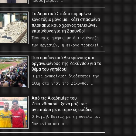
ποδοσφαίρου. …
Το Δημοτικό Στάδιο παραμένει
εργοτάξιο μόνο με… κάτι σπασμένα
πλακάκια και ο χρόνος τελειώνει
επικίνδυνα για τη Ζάκυνθο!
Τέσσερις ημέρες μετά την έναρξη
των εργασιών, η εικόνα προκαλεί …
Πυρ ομαδόν από Βετεράνους και
οργανωμένους της Ζακύνθου για το
θέμα του γηπέδου!
Η μια ανακοίνωση διαδέχεται την
άλλη στο νησί της Ζακύνθου …
Από τις Ακαδημίες του
Ζακυνθιακού… ξανά μαζί ως
αντίπαλοι με ιστορικές ομάδες!
Ο Ραφαήλ Πέττας με τη φανέλα του
Πανιωνίου και ο …