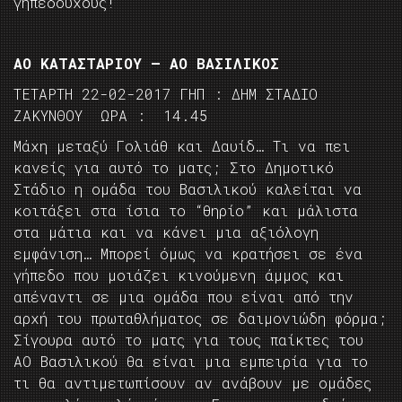
γηπεδούχους!
ΑΟ ΚΑΤΑΣΤΑΡΙΟΥ – ΑΟ ΒΑΣΙΛΙΚΟΣ
ΤΕΤΑΡΤΗ 22-02-2017 ΓΗΠ : ΔΗΜ ΣΤΑΔΙΟ
ΖΑΚΥΝΘΟΥ ΩΡΑ : 14.45
Μάχη μεταξύ Γολιάθ και Δαυίδ… Τι να πει
κανείς για αυτό το ματς; Στο Δημοτικό
Στάδιο η ομάδα του Βασιλικού καλείται να
κοιτάξει στα ίσια το “θηρίο” και μάλιστα
στα μάτια και να κάνει μια αξιόλογη
εμφάνιση… Μπορεί όμως να κρατήσει σε ένα
γήπεδο που μοιάζει κινούμενη άμμος και
απέναντι σε μια ομάδα που είναι από την
αρχή του πρωταθλήματος σε δαιμονιώδη φόρμα;
Σίγουρα αυτό το ματς για τους παίκτες του
ΑΟ Βασιλικού θα είναι μια εμπειρία για το
τι θα αντιμετωπίσουν αν ανάβουν με ομάδες