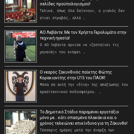
σελίδες προϋπολογισμού!
Τελικά, όπως όλα δείχνουν, ο γιαλός δεν
είναι στραβός… αλλά …
ΑΟ Λεβάντε: Με τον Χρήστο Γερολυμάτο στην
τεχνική ηγεσία!
Ο ΑΟ Λεβάντε άρχισε να «ζεσταίνει τις
μηχανές» του ενόψει …
O νεαρός ζακυνθινός παίκτης Φώτης
Κορακιανίτης στην U15 του ΠΑΟΚ!
Μέσα σε αυτή την «δίνη» της απαξίωσης του
ερασιτεχνικού ποδοσφαίρου. …
Το Δημοτικό Στάδιο παραμένει εργοτάξιο
μόνο με… κάτι σπασμένα πλακάκια και ο
χρόνος τελειώνει επικίνδυνα για τη Ζάκυνθο!
Τέσσερις ημέρες μετά την έναρξη των