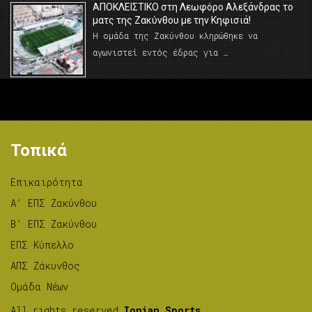
AΠΟΚΛΕΙΣΤΙΚΟ στη Λεωφόρο Αλεξάνδρας το
ματς της Ζακύνθου με την Κηφισιά!
Η ομάδα της Ζακύνθου κληρώθηκε να
αγωνιστεί εντός έδρας για …
Τοπικά
Επικαιρότητα
A’ ΕΠΣ Ζακύνθου
B’ ΕΠΣ Ζακύνθου
ΕΠΣ Κύπελλο
ΑΠΣ Ζάκυνθος
Ομάδα Νέων
All rights reserved
Ionian Sports
.