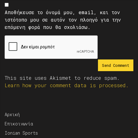
Αποθήκευσε το όνομά μου, email, και τον
ιστότοπο μου σε αυτόν τον πλοηγό για την
επόμενη φορά που θα σχολιάσω.
This site uses Akismet to reduce spam.
Learn how your comment data is processed.
Αρχική
Επικοινωνία
Ionian Sports