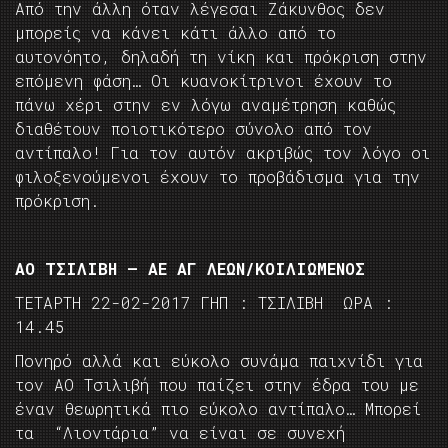
Από την άλλη όταν λέγεσαι Ζάκυνθος δεν
μπορείς να κάνει κάτι άλλο από το
αυτονόητο, δηλαδή τη νίκη και πρόκριση στην
επόμενη φάση… Οι κυανοκίτρινοι έχουν το
πάνω χέρι στην εν λόγω αναμέτρηση καθώς
διαθέτουν ποιοτικότερο σύνολο από τον
αντίπαλο! Για τον αυτόν ακριβώς τον λόγο οι
φιλοξενούμενοι έχουν το προβάδισμα για την
πρόκριση.
ΑΟ ΤΣΙΛΙΒΗ – ΑΕ ΑΓ ΛΕΩΝ/ΚΟΙΛΙΩΜΕΝΟΣ
ΤΕΤΑΡΤΗ 22-02-2017 ΓΗΠ : ΤΣΙΛΙΒΗ ΩΡΑ :
14.45
Πονηρό αλλά και εύκολο συνάμα παιχνίδι για
τον ΑΟ Τσιλιβή που παίζει στην έδρα του με
έναν θεωρητικά πιο εύκολο αντίπαλο… Μπορεί
τα “Λιοντάρια” να είναι σε συνεχή