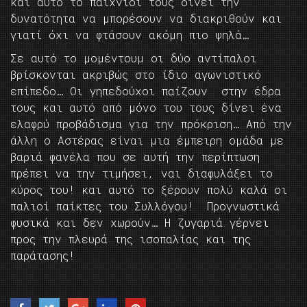
και αυτό το παιχνίδι τους δίνει την
δυνατότητα να μπορέσουν να διακριθούν και
γιατί όχι να φτάσουν ακόμη πιο ψηλά…
Σε αυτό το μομέντουμ οι δύο αντίπαλοι
βρίσκονται ακριβώς στο ίδιο αγωνιστικό
επίπεδο… Οι γηπεδούχοι παίζουν στην έδρα
τους και αυτό από μόνο του τους δίνει ένα
ελαφρύ προβάδισμα για την πρόκριση… Από την
άλλη ο Αστέρας είναι μια έμπειρη ομάδα με
βαριά φανέλα που σε αυτή την περίπτωση
πρέπει να την τιμήσει, ναι διαφυλάξει το
κύρος του! και αυτό το ξέρουν πολύ καλά οι
παλιοί παίκτες του Συλλόγου! Προγνωστικά
φυσικά και δεν χωρούν… Η ζυγαριά γέρνει
προς την πλευρά της ισοπαλίας και της
παράτασης!