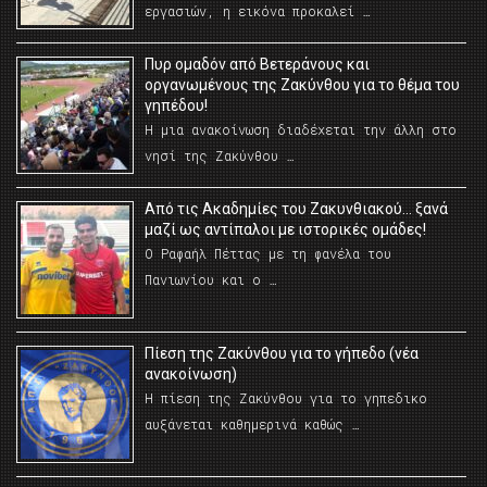
εργασιών, η εικόνα προκαλεί …
Πυρ ομαδόν από Βετεράνους και
οργανωμένους της Ζακύνθου για το θέμα του
γηπέδου!
Η μια ανακοίνωση διαδέχεται την άλλη στο
νησί της Ζακύνθου …
Από τις Ακαδημίες του Ζακυνθιακού… ξανά
μαζί ως αντίπαλοι με ιστορικές ομάδες!
Ο Ραφαήλ Πέττας με τη φανέλα του
Πανιωνίου και ο …
Πίεση της Ζακύνθου για το γήπεδο (νέα
ανακοίνωση)
Η πίεση της Ζακύνθου για το γηπεδικο
αυξάνεται καθημερινά καθώς …