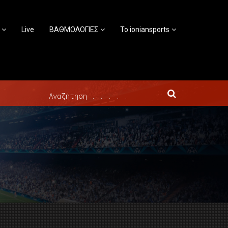
Live
ΒΑΘΜΟΛΟΓΙΕΣ
Το ioniansports