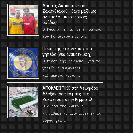
Από τις Ακαδημίες του
Ζακυνθιακού… ξανά μαζί ως
αντίπαλοι με ιστορικές
ομάδες!
Ο Ραφαήλ Πέττας με τη φανέλα
του Πανιωνίου και ο …
Πίεση της Ζακύνθου για το
γήπεδο (νέα ανακοίνωση)
Η πίεση της Ζακύνθου για το
γηπεδικο αυξάνεται
καθημερινά καθώς …
AΠΟΚΛΕΙΣΤΙΚΟ στη Λεωφόρο
Αλεξάνδρας το ματς της
Ζακύνθου με την Κηφισιά!
Η ομάδα της Ζακύνθου
κληρώθηκε να αγωνιστεί εντός
έδρας για …