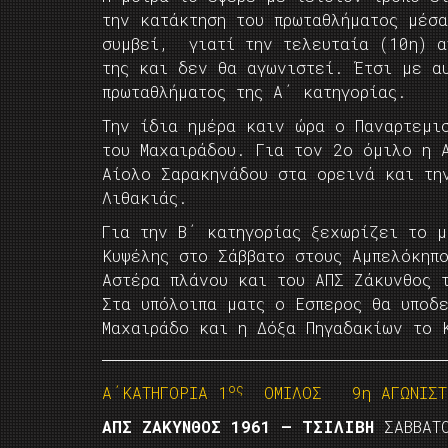
την κατάκτηση του πρωταθλήματος μέσ
συμβεί, γιατί την τελευταία (10η) α
της και δεν θα αγωνιστεί. Έτσι με α
πρωταθλήματος της Α΄ κατηγορίας.
Την ίδια ημέρα καιν ώρα ο Παναρτεμι
του Μαχαιράδου. Για τον 2ο όμιλο η 
Αίολο Σαρακηνάδου στα ορεινά και τη
Λιθακιάς.
Για την Β΄ κατηγορίας ξεχωρίζει το μ
Κυψέλης στο Σάββατο στους Αμπελόκηπο
Αστέρα πλάνου και του ΑΠΣ Ζάκυνθος 
Στα υπόλοιπα ματς ο Εσπερος θα υποδ
Μαχαιράδο και η Δόξα Πηγαδακίων το 
ος
Α΄ΚΑΤΗΓΟΡΙΑ 1
ΟΜΙΛΟΣ 9η ΑΓΩΝΙΣΤ
ΑΠΣ ΖΑΚΥΝΘΟΣ 1961 – ΤΣΙΛΙΒΗ
ΣΑΒΒΑΤ