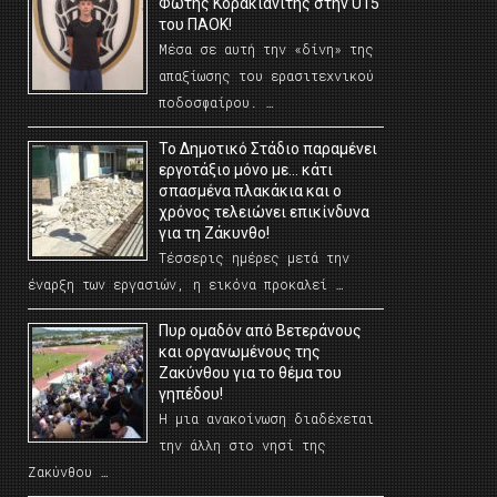
Φώτης Κορακιανίτης στην U15
του ΠΑΟΚ!
Μέσα σε αυτή την «δίνη» της
απαξίωσης του ερασιτεχνικού
ποδοσφαίρου. …
Το Δημοτικό Στάδιο παραμένει
εργοτάξιο μόνο με… κάτι
σπασμένα πλακάκια και ο
χρόνος τελειώνει επικίνδυνα
για τη Ζάκυνθο!
Τέσσερις ημέρες μετά την
έναρξη των εργασιών, η εικόνα προκαλεί …
Πυρ ομαδόν από Βετεράνους
και οργανωμένους της
Ζακύνθου για το θέμα του
γηπέδου!
Η μια ανακοίνωση διαδέχεται
την άλλη στο νησί της
Ζακύνθου …