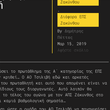
Ζακύνθου
ή
,
Διάφορα ΕΠΣ
Ζακύνθου
By
Δημήτρης
Πέττας
Μαρ 15, 2019
Αφήστε σχόλιο
ώσει το πρωτάθλημα της Α΄ κατηγορίας της ΕΠΣ
ν κριθεί… Ο ΑΟ Τσιλιβή εδώ και αρκετές
 του πρωταθλητή και αυτό που απομένει είναι να
ίδιους τους διοργανωτές. Αυτό λοιπόν θα
 το τέλος του αγώνα με τον ΑΠΣ Ζάκυνθος στο
ι καμιά βαθμολογική σημασία…
τσι ώστε η ομάδα του ΑΟ Τσιλιβή να πανηγυρίσει