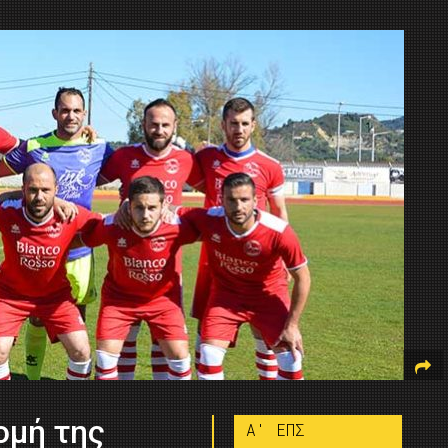
ομή της
A' ΕΠΣ