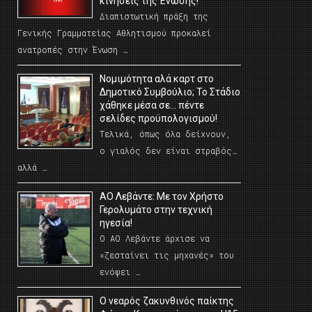
κινήσεις της Ένωσης!
Διαπιστωτική πράξη της
Γενικής Γραμματείας Αθλητισμού προκαλεί
ανατροπές στην Ένωση …
Νομιμότητα αλά καρτ στο
Δημοτικό Συμβούλιο; Το Στάδιο
χάθηκε μέσα σε… πέντε
σελίδες προϋπολογισμού!
Τελικά, όπως όλα δείχνουν,
ο γιαλός δεν είναι στραβός…
αλλά …
ΑΟ Λεβάντε: Με τον Χρήστο
Γερολυμάτο στην τεχνική
ηγεσία!
Ο ΑΟ Λεβάντε άρχισε να
«ζεσταίνει τις μηχανές» του
ενόψει …
O νεαρός ζακυνθινός παίκτης