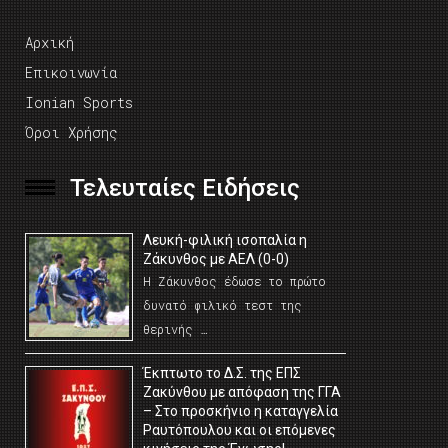
Αρχική
Επικοινωνία
Ionian Sports
Όροι Χρήσης
Τελευταίες Ειδήσεις
Λευκή-φιλική ισοπαλία η
Ζάκυνθος με ΑΕΛ (0-0)
Η Ζάκυνθος έδωσε το πρώτο
δυνατό φιλικό τεστ της
θερινής …
Έκπτωτο το Δ.Σ. της ΕΠΣ
Ζακύνθου με απόφαση της ΓΓΑ
– Στο προσκήνιο η καταγγελία
Ραυτόπουλου και οι επόμενες