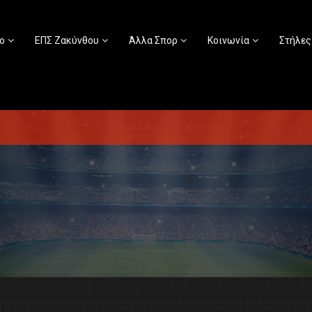
ο
ΕΠΣ Ζακύνθου
Άλλα Σπορ
Κοινωνία
Στήλες