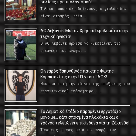
σελίδες προϋπολογισμού!
Τελικά, όπως όλα δείχνουν, ο γιαλός δεν
είναι στραβός… αλλά …
ΑΟ Λεβάντε: Με τον Χρήστο Γερολυμάτο στην
τεχνική ηγεσία!
Ο ΑΟ Λεβάντε άρχισε να «ζεσταίνει τις
μηχανές» του ενόψει …
O νεαρός ζακυνθινός παίκτης Φώτης
Κορακιανίτης στην U15 του ΠΑΟΚ!
Μέσα σε αυτή την «δίνη» της απαξίωσης του
ερασιτεχνικού ποδοσφαίρου. …
Το Δημοτικό Στάδιο παραμένει εργοτάξιο
μόνο με… κάτι σπασμένα πλακάκια και ο
χρόνος τελειώνει επικίνδυνα για τη Ζάκυνθο!
Τέσσερις ημέρες μετά την έναρξη των