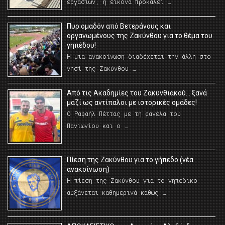
εργασιών, η εικόνα προκαλεί …
Πυρ ομαδόν από Βετεράνους και
οργανωμένους της Ζακύνθου για το θέμα του
γηπέδου!
Η μια ανακοίνωση διαδέχεται την άλλη στο
νησί της Ζακύνθου …
Από τις Ακαδημίες του Ζακυνθιακού… ξανά
μαζί ως αντίπαλοι με ιστορικές ομάδες!
Ο Ραφαήλ Πέττας με τη φανέλα του
Πανιωνίου και ο …
Πίεση της Ζακύνθου για το γήπεδο (νέα
ανακοίνωση)
Η πίεση της Ζακύνθου για το γηπεδικο
αυξάνεται καθημερινά καθώς …