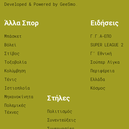
Developed & Powered by
GeeSmo
.
Άλλα Σπορ
Ειδήσεις
Μπάσκετ
Γ.Γ.Α-ΕΠΟ
Βόλεϊ
SUPER LEAGUE 2
Στίβος
Γ’ Εθνική
Tοξοβολία
Σούπερ Λίγκα
Κολύμβηση
Περιφέρεια
Τένις
Ελλάδα
Ιστιοπλοΐα
Κόσμος
Μηχανοκίνητα
Στήλες
Πολεμικές
Πολιτισμός
Τέχνες
Συνεντεύξεις
Συνεργασίες