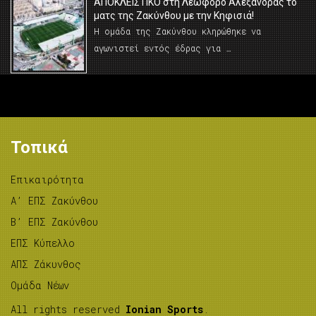
AΠΟΚΛΕΙΣΤΙΚΟ στη Λεωφόρο Αλεξάνδρας το
ματς της Ζακύνθου με την Κηφισιά!
Η ομάδα της Ζακύνθου κληρώθηκε να
αγωνιστεί εντός έδρας για …
Τοπικά
Επικαιρότητα
A’ ΕΠΣ Ζακύνθου
B’ ΕΠΣ Ζακύνθου
ΕΠΣ Κύπελλο
ΑΠΣ Ζάκυνθος
Ομάδα Νέων
All rights reserved
Ionian Sports
.