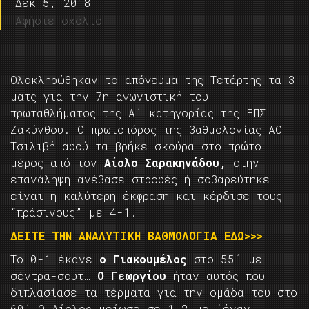
Δεκ 5, 2018
Αφήστε σχόλιο
Ολοκληρώθηκαν το απόγευμα της Τετάρτης τα 3
ματς για την 7η αγωνιστική του
πρωταθλήματος της Α΄ κατηγορίας της ΕΠΣ
Ζακύνθου. Ο πρωτοπόρος της βαθμολογίας ΑΟ
Τσιλιβή αφού τα βρήκε σκούρα στο πρώτο
μέρος από τον
Αίολο Σαρακηνάδου,
στην
επανάληψη ανέβασε στροφές ή σοβαρεύτηκε
είναι η καλύτερη έκφραση και κέρδισε τους
“πράσινους” με 4-1.
ΔΕΙΤΕ ΤΗΝ ΑΝΑΛΥΤΙΚΗ ΒΑΘΜΟΛΟΓΙΑ ΕΔΩ>>>
Το 0-1 έκανε
ο Γιακουμέλος
στο 55΄ με
σέντρα-σουτ…
Ο Γεωργίου
ήταν αυτός που
διπλασίασε τα τέρματα για την ομάδα του στο
60΄ Ο Αίολος μείωσε σε 1-2 με ‘έναν