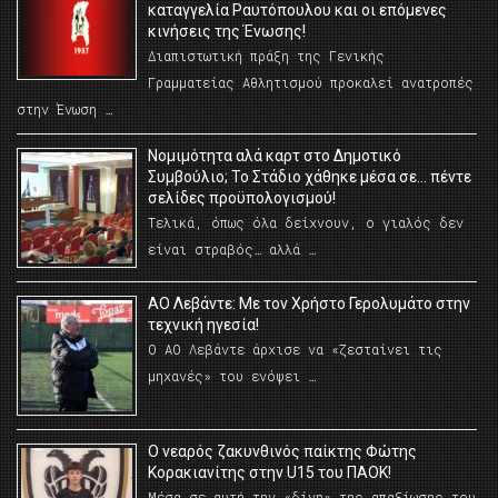
καταγγελία Ραυτόπουλου και οι επόμενες
κινήσεις της Ένωσης!
Διαπιστωτική πράξη της Γενικής
Γραμματείας Αθλητισμού προκαλεί ανατροπές
στην Ένωση …
Νομιμότητα αλά καρτ στο Δημοτικό
Συμβούλιο; Το Στάδιο χάθηκε μέσα σε… πέντε
σελίδες προϋπολογισμού!
Τελικά, όπως όλα δείχνουν, ο γιαλός δεν
είναι στραβός… αλλά …
ΑΟ Λεβάντε: Με τον Χρήστο Γερολυμάτο στην
τεχνική ηγεσία!
Ο ΑΟ Λεβάντε άρχισε να «ζεσταίνει τις
μηχανές» του ενόψει …
O νεαρός ζακυνθινός παίκτης Φώτης
Κορακιανίτης στην U15 του ΠΑΟΚ!
Μέσα σε αυτή την «δίνη» της απαξίωσης του