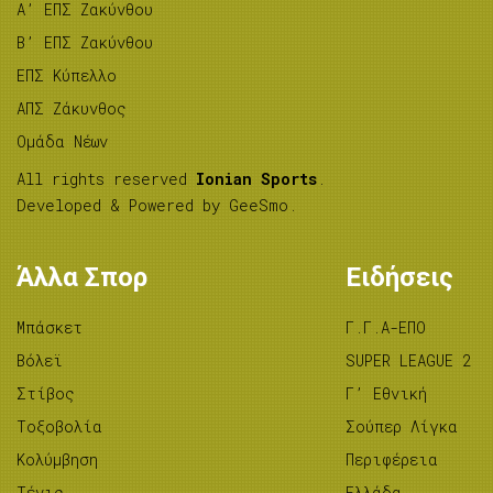
A’ ΕΠΣ Ζακύνθου
B’ ΕΠΣ Ζακύνθου
ΕΠΣ Κύπελλο
ΑΠΣ Ζάκυνθος
Ομάδα Νέων
All rights reserved
Ionian Sports
.
Developed & Powered by
GeeSmo
.
Άλλα Σπορ
Ειδήσεις
Μπάσκετ
Γ.Γ.Α-ΕΠΟ
Βόλεϊ
SUPER LEAGUE 2
Στίβος
Γ’ Εθνική
Tοξοβολία
Σούπερ Λίγκα
Κολύμβηση
Περιφέρεια
Τένις
Ελλάδα