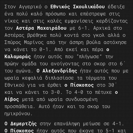
Στον Αγγερικό ο
Εθνικός Σκουλικάδου
έδειξε
ένα πολύ καλό πρόσωπο και επέστρεψε στις
νίκες και στις καλές εμφανίσεις κερδίζοντας
τον
Αστέρα Μαχαιράδου
με 6-1. Αρχικά στο
Αστέρας βρέθηκε πολύ κοντά στο γκολ αλλά ο
Σπύρος Μαρίνος από την άσπρη βούλα αστόχησε
να κάνει το 0-1. Από εκεί και πέρα
ο
Καλαμαράς
ήταν αυτός που “πλήγωσε” την
πρώην ομάδα του ανοίγοντας στο σκορ στο 6΄
του αγώνα.
Ο Αλεξανδρίδης
ήταν αυτός που με
ωραία κεφαλιά διπλασίασε τα τέρματα του
Εθνικού για να έρθει
ο Πίσκοπος
στο 30΄
και να κάνει το 3-0. Το 4-0 το πέτυχε
ο
Λίβος
μετά από ωραία συνδυασμένη
προσπάθεια. Αυτό ήταν και το σκορ του
ημιχρόνου.
Ο Δεμερτζής
στην επανάληψη μείωσε σε 4-1.
Ο Πίσκοπος
ήταν αυτός που έκανε το 5-1 και