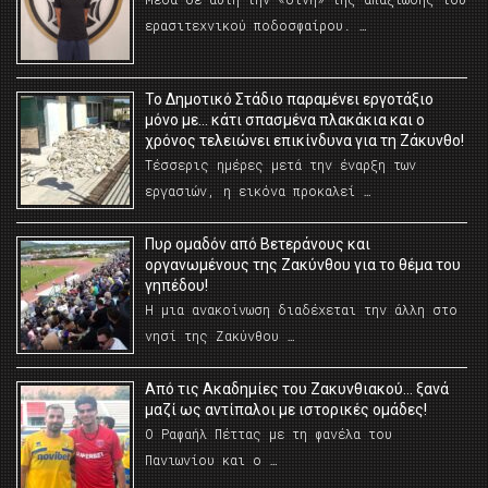
ερασιτεχνικού ποδοσφαίρου. …
Το Δημοτικό Στάδιο παραμένει εργοτάξιο
μόνο με… κάτι σπασμένα πλακάκια και ο
χρόνος τελειώνει επικίνδυνα για τη Ζάκυνθο!
Τέσσερις ημέρες μετά την έναρξη των
εργασιών, η εικόνα προκαλεί …
Πυρ ομαδόν από Βετεράνους και
οργανωμένους της Ζακύνθου για το θέμα του
γηπέδου!
Η μια ανακοίνωση διαδέχεται την άλλη στο
νησί της Ζακύνθου …
Από τις Ακαδημίες του Ζακυνθιακού… ξανά
μαζί ως αντίπαλοι με ιστορικές ομάδες!
Ο Ραφαήλ Πέττας με τη φανέλα του
Πανιωνίου και ο …