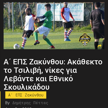
Α΄ ΕΠΣ Ζακύνθου: Ακάθεκτο
το Τσιλιβή, νίκες για
Λεβάντε και Εθνικό
Σκουλικάδου
A' ΕΠΣ Ζακύνθου
By
Δημήτρης Πέττας