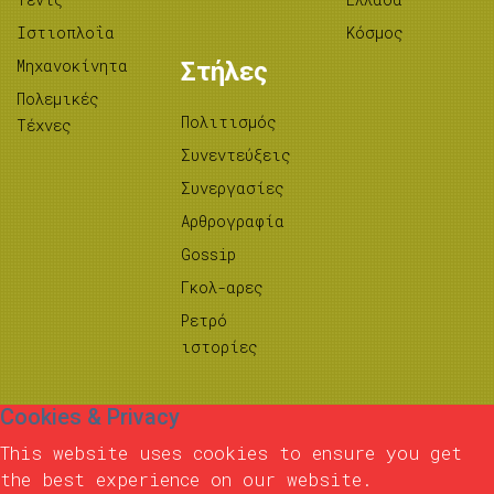
Ιστιοπλοΐα
Κόσμος
Μηχανοκίνητα
Στήλες
Πολεμικές
Πολιτισμός
Τέχνες
Συνεντεύξεις
Συνεργασίες
Αρθρογραφία
Gossip
Γκολ-αρες
Ρετρό
ιστορίες
Cookies & Privacy
This website uses cookies to ensure you get
the best experience on our website.