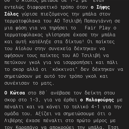
εντελώς διαφορετικό τρόπο όταν
ο Σήφης
Σάλας
γύρισε πιεζόμενος την μπάλα στον
τερματοφύλακα του ΑΟ Τσιλιβή Παπαγιάννη σε
μια φάση για να τηρήσει το Fair Play ο
τερματοφύλακας γλίστρησε έχασε την μπάλα
και αυτή κατέληξε στα δίχτυα! Οι παίκτες
του Αίολου στην συνεχεία δέχτηκαν να
αφήσουν τους παίκτες του ΑΟ Τσιλιβή να
πετύχουν γκολ για να ισορροπήσει και πάλι
το σκορ αλλά οι ¨κόκκινοι” δεν δέχτηκαν να
σημειώσουν με αυτό τον τρόπο γκολ και
συνέχισαν το ματς.
Ο Κώτσα
στο 80΄ ανέβασε τον δείκτη στου
σκορ στο 1-3, για να έρθει
ο Μαλαφούρης
με
πέναλτι και να κάνει το τελικό 4-1 για την
ομάδα του. Αξίζει να σημειώσουμε ότι ο
Λιβέρης έχασε πέναλτι στο πρώτο μέρος με
τον Καραπάνο να αποκρούει την μπάλα. Έτσι