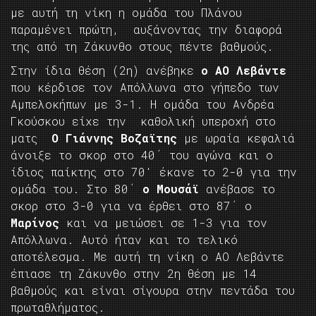
με αυτή τη νίκη η ομάδα του Πλάνου
παραμένει πρώτη, αυξάνοντας την διαφορά
της από τη Ζάκυνθο στους πέντε βαθμούς.
Στην ίδια θέση (2η) ανέβηκε
ο ΑΟ Λεβάντε
που κέρδισε τον Απόλλωνα στο γήπεδο των
Αμπελοκήπων με 3-1. Η ομάδα του Ανδρέα
Γκούσκου είχε την καθολική υπεροχή στο
ματς
Ο Γιάννης Βοζαϊτης
με ωραία κεφαλιά
άνοιξε το σκορ στο 40΄ του αγώνα και ο
ίδιος παίκτης στο 70′ έκανε το 2-0 για την
ομάδα του. Στο 80΄
ο Μουσάϊ
ανέβασε το
σκορ στο 3-0 για να έρθει στο 87΄ ο
Μαρίνος
και να μειώσει σε 1-3 για τον
Απόλλωνα. Αυτό ήταν και το τελικό
αποτέλεσμα. Με αυτή τη νίκη ο ΑΟ Λεβάντε
έπιασε τη Ζάκυνθο στην 2η θέση με 14
βαθμούς και είναι σίγουρα στην πεντάδα του
πρωταθλήματος.