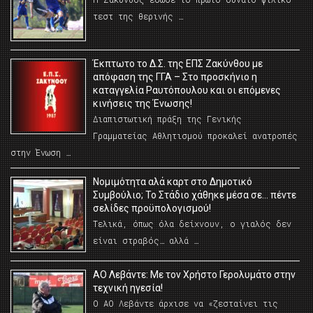
τεστ της θερινής …
Έκπτωτο το Δ.Σ. της ΕΠΣ Ζακύνθου με
απόφαση της ΓΓΑ – Στο προσκήνιο η
καταγγελία Ραυτόπουλου και οι επόμενες
κινήσεις της Ένωσης!
Διαπιστωτική πράξη της Γενικής
Γραμματείας Αθλητισμού προκαλεί ανατροπές
στην Ένωση …
Νομιμότητα αλά καρτ στο Δημοτικό
Συμβούλιο; Το Στάδιο χάθηκε μέσα σε… πέντε
σελίδες προϋπολογισμού!
Τελικά, όπως όλα δείχνουν, ο γιαλός δεν
είναι στραβός… αλλά …
ΑΟ Λεβάντε: Με τον Χρήστο Γερολυμάτο στην
τεχνική ηγεσία!
Ο ΑΟ Λεβάντε άρχισε να «ζεσταίνει τις