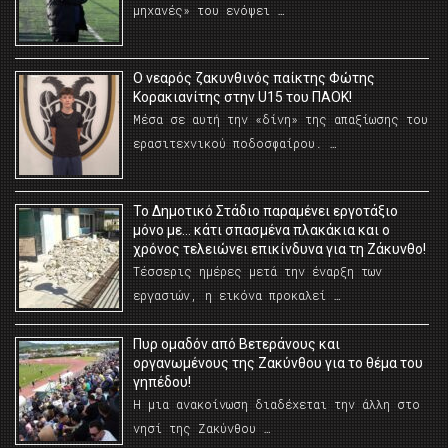
μηχανές» του ενόψει …
O νεαρός ζακυνθινός παίκτης Φώτης
Κορακιανίτης στην U15 του ΠΑΟΚ!
Μέσα σε αυτή την «δίνη» της απαξίωσης του
ερασιτεχνικού ποδοσφαίρου. …
Το Δημοτικό Στάδιο παραμένει εργοτάξιο
μόνο με… κάτι σπασμένα πλακάκια και ο
χρόνος τελειώνει επικίνδυνα για τη Ζάκυνθο!
Τέσσερις ημέρες μετά την έναρξη των
εργασιών, η εικόνα προκαλεί …
Πυρ ομαδόν από Βετεράνους και
οργανωμένους της Ζακύνθου για το θέμα του
γηπέδου!
Η μια ανακοίνωση διαδέχεται την άλλη στο
νησί της Ζακύνθου …