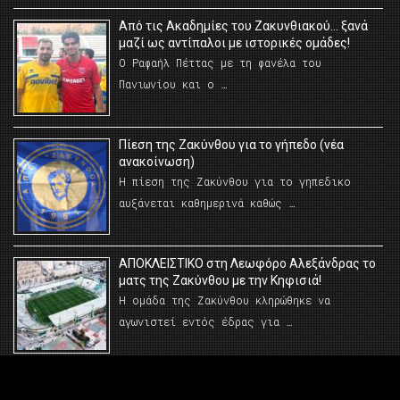
Από τις Ακαδημίες του Ζακυνθιακού… ξανά
μαζί ως αντίπαλοι με ιστορικές ομάδες!
Ο Ραφαήλ Πέττας με τη φανέλα του
Πανιωνίου και ο …
Πίεση της Ζακύνθου για το γήπεδο (νέα
ανακοίνωση)
Η πίεση της Ζακύνθου για το γηπεδικο
αυξάνεται καθημερινά καθώς …
AΠΟΚΛΕΙΣΤΙΚΟ στη Λεωφόρο Αλεξάνδρας το
ματς της Ζακύνθου με την Κηφισιά!
Η ομάδα της Ζακύνθου κληρώθηκε να
αγωνιστεί εντός έδρας για …