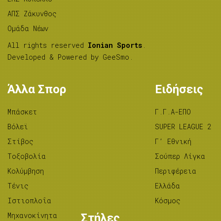
ΑΠΣ Ζάκυνθος
Ομάδα Νέων
All rights reserved
Ionian Sports
.
Developed & Powered by
GeeSmo
.
Άλλα Σπορ
Ειδήσεις
Μπάσκετ
Γ.Γ.Α-ΕΠΟ
Βόλεϊ
SUPER LEAGUE 2
Στίβος
Γ’ Εθνική
Tοξοβολία
Σούπερ Λίγκα
Κολύμβηση
Περιφέρεια
Τένις
Ελλάδα
Ιστιοπλοΐα
Κόσμος
Μηχανοκίνητα
Στήλες