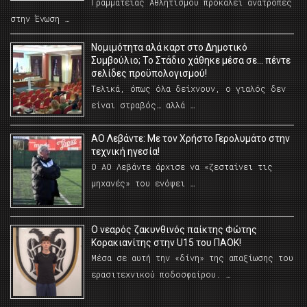
Γραμματείας Αθλητισμού προκαλεί ανατροπές
στην Ένωση …
Νομιμότητα αλά καρτ στο Δημοτικό
Συμβούλιο; Το Στάδιο χάθηκε μέσα σε… πέντε
σελίδες προϋπολογισμού!
Τελικά, όπως όλα δείχνουν, ο γιαλός δεν
είναι στραβός… αλλά …
ΑΟ Λεβάντε: Με τον Χρήστο Γερολυμάτο στην
τεχνική ηγεσία!
Ο ΑΟ Λεβάντε άρχισε να «ζεσταίνει τις
μηχανές» του ενόψει …
O νεαρός ζακυνθινός παίκτης Φώτης
Κορακιανίτης στην U15 του ΠΑΟΚ!
Μέσα σε αυτή την «δίνη» της απαξίωσης του
ερασιτεχνικού ποδοσφαίρου. …