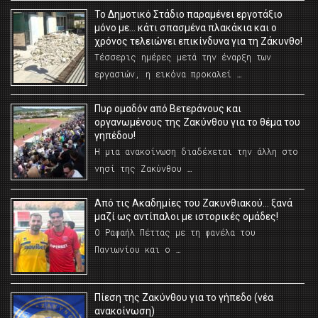
Το Δημοτικό Στάδιο παραμένει εργοτάξιο
μόνο με… κάτι σπασμένα πλακάκια και ο
χρόνος τελειώνει επικίνδυνα για τη Ζάκυνθο!
Τέσσερις ημέρες μετά την έναρξη των
εργασιών, η εικόνα προκαλεί …
Πυρ ομαδόν από Βετεράνους και
οργανωμένους της Ζακύνθου για το θέμα του
γηπέδου!
Η μια ανακοίνωση διαδέχεται την άλλη στο
νησί της Ζακύνθου …
Από τις Ακαδημίες του Ζακυνθιακού… ξανά
μαζί ως αντίπαλοι με ιστορικές ομάδες!
Ο Ραφαήλ Πέττας με τη φανέλα του
Πανιωνίου και ο …
Πίεση της Ζακύνθου για το γήπεδο (νέα
ανακοίνωση)