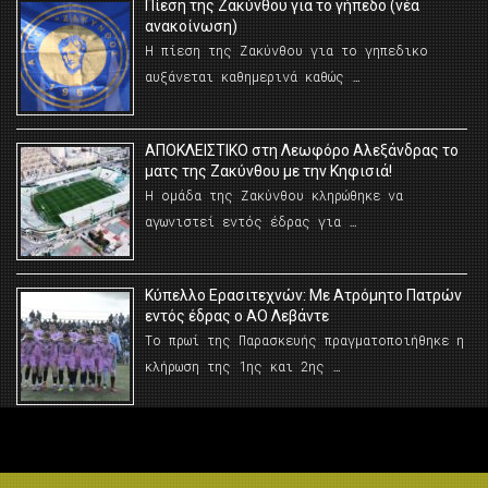
Πίεση της Ζακύνθου για το γήπεδο (νέα
ανακοίνωση)
Η πίεση της Ζακύνθου για το γηπεδικο
αυξάνεται καθημερινά καθώς …
AΠΟΚΛΕΙΣΤΙΚΟ στη Λεωφόρο Αλεξάνδρας το
ματς της Ζακύνθου με την Κηφισιά!
Η ομάδα της Ζακύνθου κληρώθηκε να
αγωνιστεί εντός έδρας για …
Κύπελλο Ερασιτεχνών: Με Ατρόμητο Πατρών
εντός έδρας ο ΑΟ Λεβάντε
Το πρωί της Παρασκευής πραγματοποιήθηκε η
κλήρωση της 1ης και 2ης …