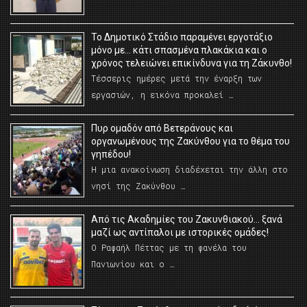
Το Δημοτικό Στάδιο παραμένει εργοτάξιο
μόνο με… κάτι σπασμένα πλακάκια και ο
χρόνος τελειώνει επικίνδυνα για τη Ζάκυνθο!
Τέσσερις ημέρες μετά την έναρξη των
εργασιών, η εικόνα προκαλεί …
Πυρ ομαδόν από Βετεράνους και
οργανωμένους της Ζακύνθου για το θέμα του
γηπέδου!
Η μια ανακοίνωση διαδέχεται την άλλη στο
νησί της Ζακύνθου …
Από τις Ακαδημίες του Ζακυνθιακού… ξανά
μαζί ως αντίπαλοι με ιστορικές ομάδες!
Ο Ραφαήλ Πέττας με τη φανέλα του
Πανιωνίου και ο …