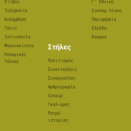
Στίβος
Γ’ Εθνική
Tοξοβολία
Σούπερ Λίγκα
Κολύμβηση
Περιφέρεια
Τένις
Ελλάδα
Ιστιοπλοΐα
Κόσμος
Μηχανοκίνητα
Στήλες
Πολεμικές
Πολιτισμός
Τέχνες
Συνεντεύξεις
Συνεργασίες
Αρθρογραφία
Gossip
Γκολ-αρες
Ρετρό
ιστορίες