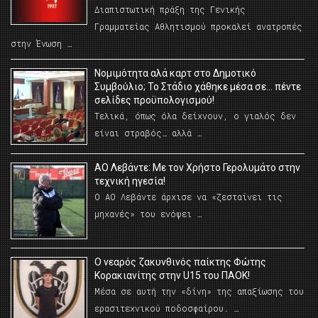
Διαπιστωτική πράξη της Γενικής
Γραμματείας Αθλητισμού προκαλεί ανατροπές
στην Ένωση …
Νομιμότητα αλά καρτ στο Δημοτικό
Συμβούλιο; Το Στάδιο χάθηκε μέσα σε… πέντε
σελίδες προϋπολογισμού!
Τελικά, όπως όλα δείχνουν, ο γιαλός δεν
είναι στραβός… αλλά …
ΑΟ Λεβάντε: Με τον Χρήστο Γερολυμάτο στην
τεχνική ηγεσία!
Ο ΑΟ Λεβάντε άρχισε να «ζεσταίνει τις
μηχανές» του ενόψει …
O νεαρός ζακυνθινός παίκτης Φώτης
Κορακιανίτης στην U15 του ΠΑΟΚ!
Μέσα σε αυτή την «δίνη» της απαξίωσης του
ερασιτεχνικού ποδοσφαίρου. …