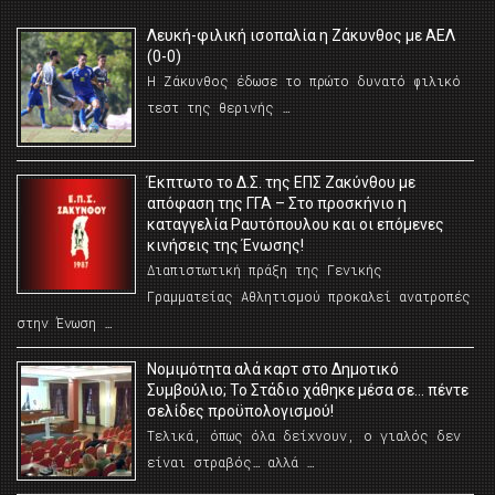
Λευκή-φιλική ισοπαλία η Ζάκυνθος με ΑΕΛ
(0-0)
Η Ζάκυνθος έδωσε το πρώτο δυνατό φιλικό
τεστ της θερινής …
Έκπτωτο το Δ.Σ. της ΕΠΣ Ζακύνθου με
απόφαση της ΓΓΑ – Στο προσκήνιο η
καταγγελία Ραυτόπουλου και οι επόμενες
κινήσεις της Ένωσης!
Διαπιστωτική πράξη της Γενικής
Γραμματείας Αθλητισμού προκαλεί ανατροπές
στην Ένωση …
Νομιμότητα αλά καρτ στο Δημοτικό
Συμβούλιο; Το Στάδιο χάθηκε μέσα σε… πέντε
σελίδες προϋπολογισμού!
Τελικά, όπως όλα δείχνουν, ο γιαλός δεν
είναι στραβός… αλλά …