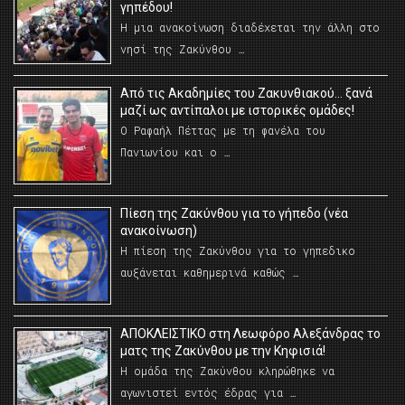
γηπέδου!
Η μια ανακοίνωση διαδέχεται την άλλη στο
νησί της Ζακύνθου …
Από τις Ακαδημίες του Ζακυνθιακού… ξανά
μαζί ως αντίπαλοι με ιστορικές ομάδες!
Ο Ραφαήλ Πέττας με τη φανέλα του
Πανιωνίου και ο …
Πίεση της Ζακύνθου για το γήπεδο (νέα
ανακοίνωση)
Η πίεση της Ζακύνθου για το γηπεδικο
αυξάνεται καθημερινά καθώς …
AΠΟΚΛΕΙΣΤΙΚΟ στη Λεωφόρο Αλεξάνδρας το
ματς της Ζακύνθου με την Κηφισιά!
Η ομάδα της Ζακύνθου κληρώθηκε να
αγωνιστεί εντός έδρας για …