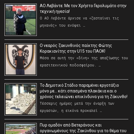
ΑΟ Λεβάντε: Με τον Χρήστο Γερολυμάτο στην
τεχνική ηγεσία!
Ο ΑΟ Λεβάντε άρχισε να «ζεσταίνει τις
μηχανές» του ενόψει …
O νεαρός ζακυνθινός παίκτης Φώτης
Κορακιανίτης στην U15 του ΠΑΟΚ!
Μέσα σε αυτή την «δίνη» της απαξίωσης του
ερασιτεχνικού ποδοσφαίρου. …
Το Δημοτικό Στάδιο παραμένει εργοτάξιο
μόνο με… κάτι σπασμένα πλακάκια και ο
χρόνος τελειώνει επικίνδυνα για τη Ζάκυνθο!
Τέσσερις ημέρες μετά την έναρξη των
εργασιών, η εικόνα προκαλεί …
Πυρ ομαδόν από Βετεράνους και
οργανωμένους της Ζακύνθου για το θέμα του