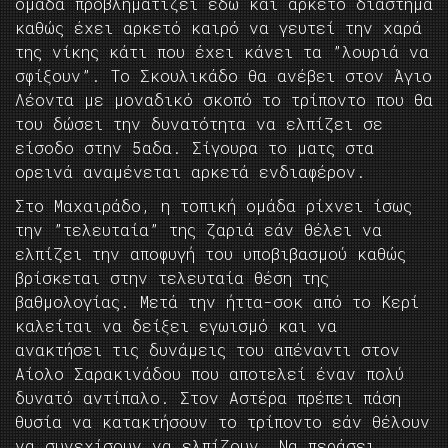
ομάδα προβληματίζει εδώ και αρκετό διάστημα
καθώς έχει αρκετό καιρό να γευτεί την χαρά
της νίκης κάτι που έχει κάνει τα ”λουριά να
σφίξουν”. Το Σκουλικάδο θα ανέβει στον Άγιο
Λέοντα με μοναδικό σκοπό το τρίποντο που θα
του δώσει την δυνατότητα να ελπίζει σε
είσοδο στην 5αδα. Σίγουρα το ματς στα
ορεινά αναμένεται αρκετά ενδιαφέρον.
Στο Μαχαιράδο, η τοπική ομάδα ρίχνει ίσως
την ”τελευταία” της ζαριά εάν θέλει να
ελπίζει την αποφυγή του υποβιβασμού καθώς
βρίσκεται στην τελευταία θέση της
βαθμολογίας. Μετά την ήττα-σοκ από το Κερί
καλείται να δείξει εγωισμό και να
ανακτήσει τις δυνάμεις του απέναντι στον
Αίολο Σαρακινάδου που αποτελεί έναν πολύ
δυνατό αντίπαλο. Στον Αστέρα πρέπει πάση
θυσία να κατακτήσουν το τρίποντο εάν θέλουν
να συνεχίσουν να ελπίζουν. Να περάσει