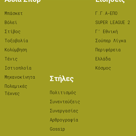
Μπάσκετ
Γ.Γ.Α-ΕΠΟ
Βόλεϊ
SUPER LEAGUE 2
Στίβος
Γ’ Εθνική
Tοξοβολία
Σούπερ Λίγκα
Κολύμβηση
Περιφέρεια
Τένις
Ελλάδα
Ιστιοπλοΐα
Κόσμος
Μηχανοκίνητα
Στήλες
Πολεμικές
Πολιτισμός
Τέχνες
Συνεντεύξεις
Συνεργασίες
Αρθρογραφία
Gossip