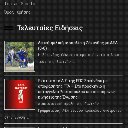
Ionian Sports
Όροι Χρήσης
Τελευταίες Ειδήσεις
Λευκή-φιλική ισοπαλία η Ζάκυνθος με ΑΕΛ
(0-0)
Η Ζάκυνθος έδωσε το πρώτο δυνατό φιλικό
τεστ της θερινής …
Έκπτωτο το Δ.Σ. της ΕΠΣ Ζακύνθου με
απόφαση της ΓΓΑ – Στο προσκήνιο η
καταγγελία Ραυτόπουλου και οι επόμενες
κινήσεις της Ένωσης!
Διαπιστωτική πράξη της Γενικής
Γραμματείας Αθλητισμού προκαλεί ανατροπές
στην Ένωση …