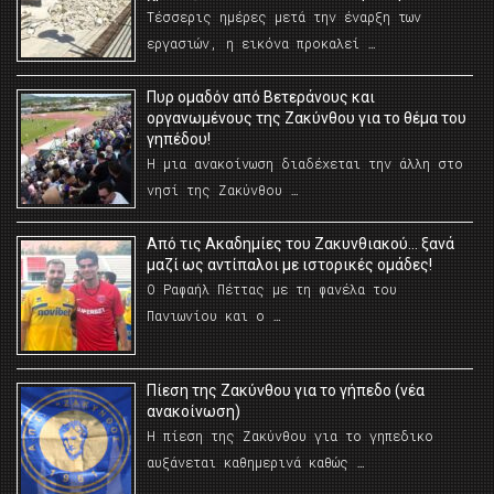
Τέσσερις ημέρες μετά την έναρξη των
εργασιών, η εικόνα προκαλεί …
Πυρ ομαδόν από Βετεράνους και
οργανωμένους της Ζακύνθου για το θέμα του
γηπέδου!
Η μια ανακοίνωση διαδέχεται την άλλη στο
νησί της Ζακύνθου …
Από τις Ακαδημίες του Ζακυνθιακού… ξανά
μαζί ως αντίπαλοι με ιστορικές ομάδες!
Ο Ραφαήλ Πέττας με τη φανέλα του
Πανιωνίου και ο …
Πίεση της Ζακύνθου για το γήπεδο (νέα
ανακοίνωση)
Η πίεση της Ζακύνθου για το γηπεδικο
αυξάνεται καθημερινά καθώς …