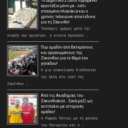
Το Δημοτικό Στάδιο παραμένει
εργοτάξιο μόνο με… κάτι
σπασμένα πλακάκια και ο
χρόνος τελειώνει επικίνδυνα
για τη Ζάκυνθο!
Τέσσερις ημέρες μετά την
έναρξη των εργασιών, η εικόνα προκαλεί …
Πυρ ομαδόν από Βετεράνους
και οργανωμένους της
Ζακύνθου για το θέμα του
γηπέδου!
Η μια ανακοίνωση διαδέχεται
την άλλη στο νησί της
Ζακύνθου …
Από τις Ακαδημίες του
Ζακυνθιακού… ξανά μαζί ως
αντίπαλοι με ιστορικές
ομάδες!
Ο Ραφαήλ Πέττας με τη φανέλα
του Πανιωνίου και ο …