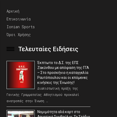
Αρχική
Επικοινωνία
Ionian Sports
Όροι Χρήσης
Τελευταίες Ειδήσεις
Έκπτωτο το Δ.Σ. της ΕΠΣ
Ζακύνθου με απόφαση της ΓΓΑ
– Στο προσκήνιο η καταγγελία
Ραυτόπουλου και οι επόμενες
κινήσεις της Ένωσης!
Διαπιστωτική πράξη της
Γενικής Γραμματείας Αθλητισμού προκαλεί
ανατροπές στην Ένωση …
Νομιμότητα αλά καρτ στο
Δημοτικό Συμβούλιο; Το Στάδιο