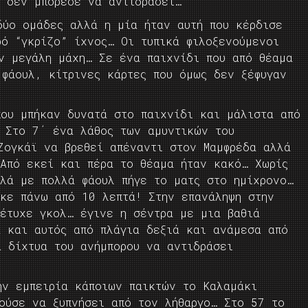
ς δεν μπόρεσε να αντιδράσει…
δύο ομάδες αλλά η μία ήταν αυτή που κέρδισε
ρό “γκρίζο” ίχνος… Οι τυπικά φιλοξενούμενοι
ην μεγάλη μάχη… Σε ένα παιχνίδι που από θέαμα
 φάουλ, κίτρινες κάρτες που όμως δεν ξέφυγαν
που μπήκαν δυνατά στο παιχνίδι και μάλιστα από
… Στο 7΄ ένα λάθος των αμυντικών του
Ζογκάϊ να βρεθεί απέναντι στον Μαμφρέδα αλλά
 Από εκεί και πέρα το θέαμα ήταν κακό… Χωρίς
λλά με πολλά φάουλ πήγε το ματς στο ημίχρονο…
ηκε πάνω από 10 λεπτά! Στην επανάληψη στην
πέτυχε γκολ… έγινε η σέντρα με μια βαθιά
α και αυτός από πλάγια δεξιά και ανάμεσα από
α δίχτυα του ανήμπορου να αντιδράσει
ν εμπειρία κάποιων παικτών το Καλαμάκι
ούσε να ξυπνήσει από τον λήθαργο… Στο 57 το