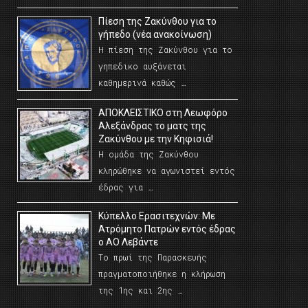
Πίεση της Ζακύνθου για το
γήπεδο (νέα ανακοίνωση)
Η πίεση της Ζακύνθου για το
γηπεδικο αυξάνεται
καθημερινά καθώς …
AΠΟΚΛΕΙΣΤΙΚΟ στη Λεωφόρο
Αλεξάνδρας το ματς της
Ζακύνθου με την Κηφισιά!
Η ομάδα της Ζακύνθου
κληρώθηκε να αγωνιστεί εντός
έδρας για …
Κύπελλο Ερασιτεχνών: Με
Ατρόμητο Πατρών εντός έδρας
ο ΑΟ Λεβάντε
Το πρωί της Παρασκευής
πραγματοποιήθηκε η κλήρωση
της 1ης και 2ης …