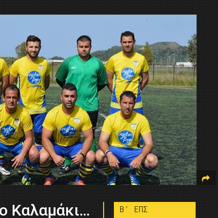
το Καλαμάκι…
B’ ΕΠΣ