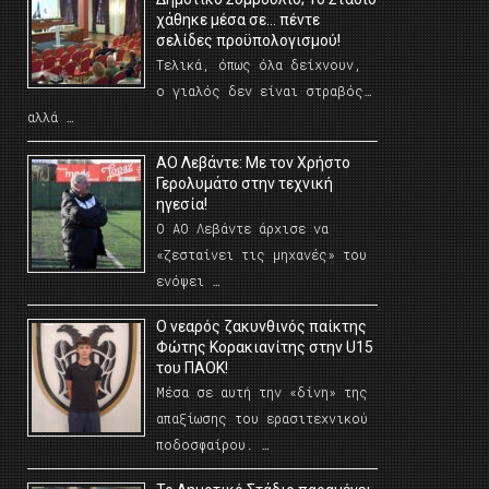
χάθηκε μέσα σε… πέντε
σελίδες προϋπολογισμού!
Τελικά, όπως όλα δείχνουν,
ο γιαλός δεν είναι στραβός…
αλλά …
ΑΟ Λεβάντε: Με τον Χρήστο
Γερολυμάτο στην τεχνική
ηγεσία!
Ο ΑΟ Λεβάντε άρχισε να
«ζεσταίνει τις μηχανές» του
ενόψει …
O νεαρός ζακυνθινός παίκτης
Φώτης Κορακιανίτης στην U15
του ΠΑΟΚ!
Μέσα σε αυτή την «δίνη» της
απαξίωσης του ερασιτεχνικού
ποδοσφαίρου. …