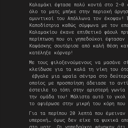
Καλαμάκι έφτασε πολύ κοντά στο 2-0 
όλο το ματς μπήκε στην περιοχή άργη
αμυντικοί του Απόλλωνα τον έκοψαν! 
Καποδίστρια καθώς σύμφωνα με τον επ
Καλαμακίου έκανε επιθετικό φάουλ πρ
περίπτωση που οι γηπεδούχοι έφτασαν
Καψάσκης σουτάρισε από καλή θέση κα
κατέληξε κόρνερ!
Με τους φιλοξενούμενους να μασάνε σ
κλείδωσε για τα καλά τη νίκη του ότ
έβγαλε μια ωραία σέντρα στο δεύτερο
οποίος με προσποίηση άδειασε το αντ
έστειλε το τόπι στην αριστερή γωνία
την ομάδα του! Μάλιστα αυτό το γκολ 
το αφιέρωσε στην μικρή του κόρη που 
Για τα περίπου 20 λεπτά που έμειναν
υπεροχή… όμως δεν είχε τα ψυχικά απ
στο ματς… Οι γηπεδούχοι φάνηκαν ότι