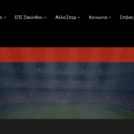
ο
ΕΠΣ Ζακύνθου
Άλλα Σπορ
Κοινωνία
Στήλες