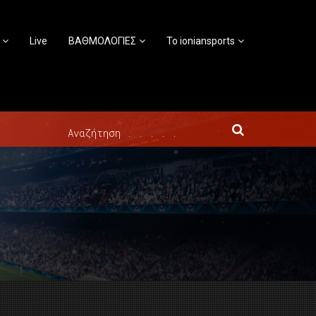
Live
ΒΑΘΜΟΛΟΓΙΕΣ
Το ioniansports