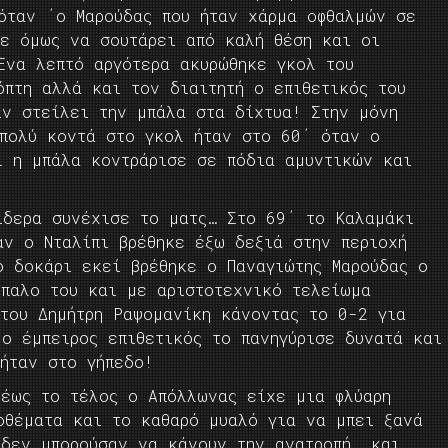
όταν ΄ο Μαρούδας που ήταν χάρμα οφθαλμών σε
σε όμως να σουτάρει από καλή θέση και οι
Ένα λεπτό αργότερα ακυρώθηκε γκολ του
όπτη αλλά και τον διαιτητή ο επιθετικός του
ιν στείλει την μπάλα στα δίχτυα! Στην μόνη
 πολύ κοντά στο γκολ ήταν στο 60΄ όταν ο
ι η μπάλα κοντράρισε σε πόδια αμυντικών και
ίδερα συνέχισε το ματς… Στο 69΄ το Καλαμάκι
αν ο Νταλίπι βρέθηκε έξω δεξιά στην περιοχή
 δοκάρι εκεί βρέθηκε ο Παναγιώτης Μαρούδας ο
ίπαλο του και με αριστοτεχνικό τελείωμα
 του Δημήτρη Ραψομανίκη κάνοντας το 0-2 για
ο έμπειρος επιθετικός το πανηγύρισε δυνατά και
ήταν στο γήπεδο!
 έως το τέλος ο Απόλλωνας είχε μια φλύαρη
οθέματα και το καθαρό μυαλό για να μπει ξανά
 δεν μπορούσαν να κάνουν την ανατροπή… και