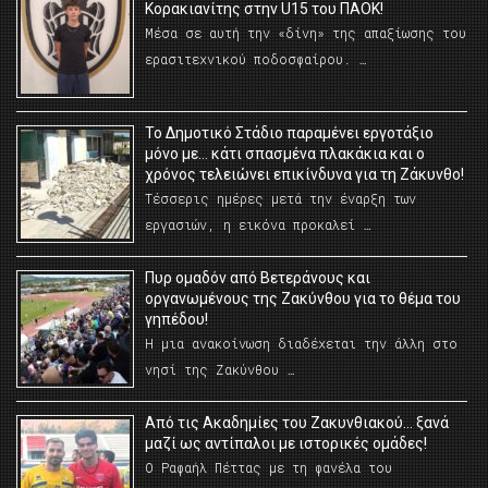
Κορακιανίτης στην U15 του ΠΑΟΚ!
Μέσα σε αυτή την «δίνη» της απαξίωσης του
ερασιτεχνικού ποδοσφαίρου. …
Το Δημοτικό Στάδιο παραμένει εργοτάξιο
μόνο με… κάτι σπασμένα πλακάκια και ο
χρόνος τελειώνει επικίνδυνα για τη Ζάκυνθο!
Τέσσερις ημέρες μετά την έναρξη των
εργασιών, η εικόνα προκαλεί …
Πυρ ομαδόν από Βετεράνους και
οργανωμένους της Ζακύνθου για το θέμα του
γηπέδου!
Η μια ανακοίνωση διαδέχεται την άλλη στο
νησί της Ζακύνθου …
Από τις Ακαδημίες του Ζακυνθιακού… ξανά
μαζί ως αντίπαλοι με ιστορικές ομάδες!
Ο Ραφαήλ Πέττας με τη φανέλα του