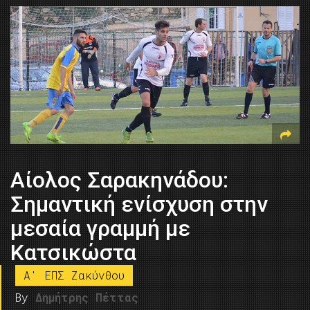
Αίολος Σαρακηνάδου:
Σημαντική ενίσχυση στην
μεσαία γραμμή με
Κατσικώστα
A' ΕΠΣ Ζακύνθου
By
Δημήτρης Πέττας