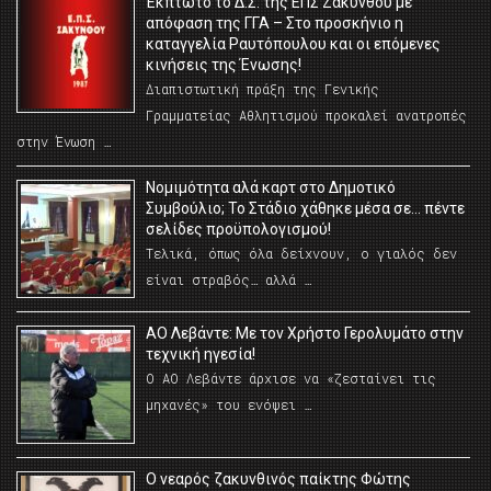
Έκπτωτο το Δ.Σ. της ΕΠΣ Ζακύνθου με
απόφαση της ΓΓΑ – Στο προσκήνιο η
καταγγελία Ραυτόπουλου και οι επόμενες
κινήσεις της Ένωσης!
Διαπιστωτική πράξη της Γενικής
Γραμματείας Αθλητισμού προκαλεί ανατροπές
στην Ένωση …
Νομιμότητα αλά καρτ στο Δημοτικό
Συμβούλιο; Το Στάδιο χάθηκε μέσα σε… πέντε
σελίδες προϋπολογισμού!
Τελικά, όπως όλα δείχνουν, ο γιαλός δεν
είναι στραβός… αλλά …
ΑΟ Λεβάντε: Με τον Χρήστο Γερολυμάτο στην
τεχνική ηγεσία!
Ο ΑΟ Λεβάντε άρχισε να «ζεσταίνει τις
μηχανές» του ενόψει …
O νεαρός ζακυνθινός παίκτης Φώτης