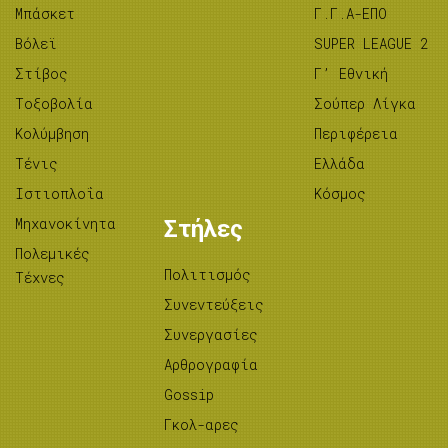
Μπάσκετ
Γ.Γ.Α-ΕΠΟ
Βόλεϊ
SUPER LEAGUE 2
Στίβος
Γ’ Εθνική
Tοξοβολία
Σούπερ Λίγκα
Κολύμβηση
Περιφέρεια
Τένις
Ελλάδα
Ιστιοπλοΐα
Κόσμος
Μηχανοκίνητα
Στήλες
Πολεμικές
Πολιτισμός
Τέχνες
Συνεντεύξεις
Συνεργασίες
Αρθρογραφία
Gossip
Γκολ-αρες