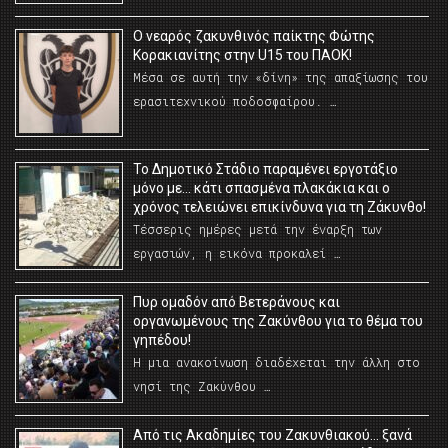
O νεαρός ζακυνθινός παίκτης Φώτης
Κορακιανίτης στην U15 του ΠΑΟΚ!
Μέσα σε αυτή την «δίνη» της απαξίωσης του
ερασιτεχνικού ποδοσφαίρου. …
Το Δημοτικό Στάδιο παραμένει εργοτάξιο
μόνο με… κάτι σπασμένα πλακάκια και ο
χρόνος τελειώνει επικίνδυνα για τη Ζάκυνθο!
Τέσσερις ημέρες μετά την έναρξη των
εργασιών, η εικόνα προκαλεί …
Πυρ ομαδόν από Βετεράνους και
οργανωμένους της Ζακύνθου για το θέμα του
γηπέδου!
Η μια ανακοίνωση διαδέχεται την άλλη στο
νησί της Ζακύνθου …
Από τις Ακαδημίες του Ζακυνθιακού… ξανά