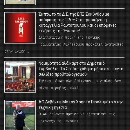
Έκπτωτο το Δ.Σ. της ΕΠΣ Ζακύνθου με
απόφαση της ΓΓΑ – Στο προσκήνιο η
καταγγελία Ραυτόπουλου και οι επόμενες
κινήσεις της Ένωσης!
Διαπιστωτική πράξη της Γενικής
Γραμματείας Αθλητισμού προκαλεί ανατροπές
στην Ένωση …
Νομιμότητα αλά καρτ στο Δημοτικό
Συμβούλιο; Το Στάδιο χάθηκε μέσα σε… πέντε
σελίδες προϋπολογισμού!
Τελικά, όπως όλα δείχνουν, ο γιαλός δεν
είναι στραβός… αλλά …
ΑΟ Λεβάντε: Με τον Χρήστο Γερολυμάτο στην
τεχνική ηγεσία!
Ο ΑΟ Λεβάντε άρχισε να «ζεσταίνει τις
μηχανές» του ενόψει …