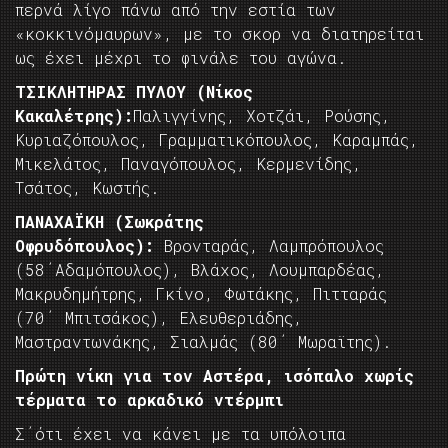
περνά λίγο πάνω από την εστία των
«κοκκινόμαυρων», με το σκορ να διατηρείται
ως έχει μέχρι το φινάλε του αγώνα.
TΣΙΚΛΗΤΗΡΑΣ ΠΥΛΟΥ
(Νίκος
Κακαλέτρης):
Παλιγγίνης, Xοτζάι, Ρούσης,
Κυριαζόπουλος, Γραμματικόπουλος, Καραμπάς,
Μικελάτος, Παναγόπουλος, Κερμενίδης,
Τσάτος, Κωστής.
ΠΑΝΑΧΑΪΚΗ
(Σωκράτης
Οφρυδόπουλος):
Βρονταράς, Λαμπρόπουλος
(58΄Αδαμόπουλος), Βλάχος, Λουμπαρδέας,
Μακρυδημήτρης, Γκίνο, Φωτάκης, Πιτταράς
(70΄ Μπιτσάκος), Ελευθεριάδης,
Μαστραντωνάκης, Σιαλμάς (80΄ Μωραϊτης).
Πρώτη νίκη για τον Αστέρα, ισόπαλο χωρίς
τέρματα το αρκαδικό ντέρμπι
Σ΄ότι έχει να κάνει με τα υπόλοιπα