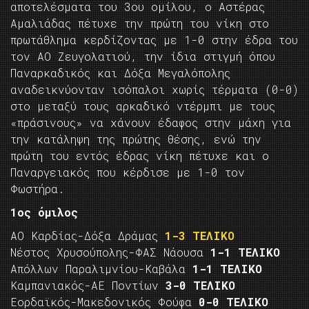
αποτελέσματα του 3ου ομίλου, ο Αστέρας
Αμαλιάδας πέτυχε την πρώτη του νίκη στο
πρωτάθλημα κερδίζοντας με 1-0 στην έδρα του
τον ΑΟ Ζευγολατιού, την ίδια στιγμή όπου
Παναρκαδικός και Δόξα Μεγαλόπολης
αναδεικνύονταν ισόπαλοι χωρίς τέρματα (0-0)
στο μεταξύ τους αρκαδικό ντέρμπι με τους
«πράσινους» να χάνουν έδαφος στην μάχη για
την κατάληψη της πρώτης θέσης, ενώ την
πρώτη του εντός έδρας νίκη πέτυχε και ο
Παναργειακός που κέρδισε με 1-0 τον
Φωστήρα.
1ος όμιλος
ΑΟ Καρδίας-Δόξα Δράμας
1-3 ΤΕΛΙΚΟ
Νέστος Χρυσούπολης-ΦΑΣ Νάουσα
1-1 ΤΕΛΙΚΟ
Απόλλων Παραλιμνίου-Καβάλα
1-1 ΤΕΛΙΚΟ
Καμπανιακός-ΑΕ Ποντίων
3-0 ΤΕΛΙΚΟ
Εορδαϊκός-Μακεδονικός Φούφα
0-0 ΤΕΛΙΚΟ