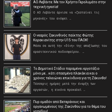
ΑΟ Λεβάντε: Με τον Χρήστο Γερολυμάτο στην
τεχνική ηγεσία!
Ο ΑΟ Λεβάντε άρχισε να «ζεσταίνει τις
μηχανές» του ενόψει …
O νεαρός ζακυνθινός παίκτης Φώτης
Κορακιανίτης στην U15 του ΠΑΟΚ!
Μέσα σε αυτή την «δίνη» της απαξίωσης του
ερασιτεχνικού ποδοσφαίρου. …
Το Δημοτικό Στάδιο παραμένει εργοτάξιο
μόνο με… κάτι σπασμένα πλακάκια και ο
χρόνος τελειώνει επικίνδυνα για τη Ζάκυνθο!
Τέσσερις ημέρες μετά την έναρξη των
εργασιών, η εικόνα προκαλεί …
Πυρ ομαδόν από Βετεράνους και
οργανωμένους της Ζακύνθου για το θέμα του
γηπέδου!