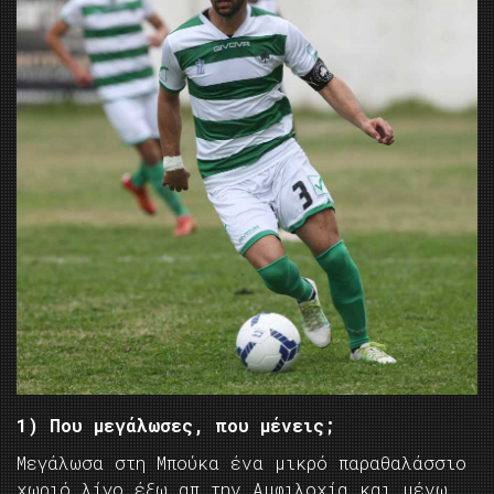
1) Που μεγάλωσες, που μένεις;
Μεγάλωσα στη Μπούκα ένα μικρό παραθαλάσσιο
χωριό λίγο έξω απ την Αμφιλοχία και μένω