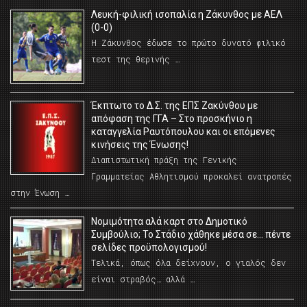
Λευκή-φιλική ισοπαλία η Ζάκυνθος με ΑΕΛ
(0-0)
Η Ζάκυνθος έδωσε το πρώτο δυνατό φιλικό
τεστ της θερινής …
Έκπτωτο το Δ.Σ. της ΕΠΣ Ζακύνθου με
απόφαση της ΓΓΑ – Στο προσκήνιο η
καταγγελία Ραυτόπουλου και οι επόμενες
κινήσεις της Ένωσης!
Διαπιστωτική πράξη της Γενικής
Γραμματείας Αθλητισμού προκαλεί ανατροπές
στην Ένωση …
Νομιμότητα αλά καρτ στο Δημοτικό
Συμβούλιο; Το Στάδιο χάθηκε μέσα σε… πέντε
σελίδες προϋπολογισμού!
Τελικά, όπως όλα δείχνουν, ο γιαλός δεν
είναι στραβός… αλλά …