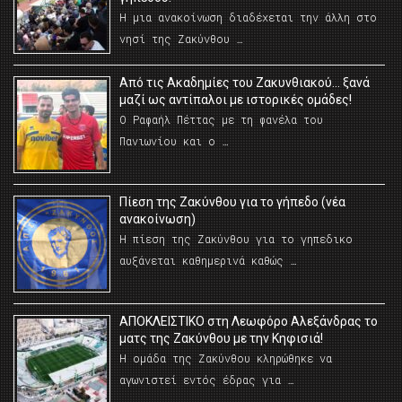
Η μια ανακοίνωση διαδέχεται την άλλη στο
νησί της Ζακύνθου …
Από τις Ακαδημίες του Ζακυνθιακού… ξανά
μαζί ως αντίπαλοι με ιστορικές ομάδες!
Ο Ραφαήλ Πέττας με τη φανέλα του
Πανιωνίου και ο …
Πίεση της Ζακύνθου για το γήπεδο (νέα
ανακοίνωση)
Η πίεση της Ζακύνθου για το γηπεδικο
αυξάνεται καθημερινά καθώς …
AΠΟΚΛΕΙΣΤΙΚΟ στη Λεωφόρο Αλεξάνδρας το
ματς της Ζακύνθου με την Κηφισιά!
Η ομάδα της Ζακύνθου κληρώθηκε να
αγωνιστεί εντός έδρας για …