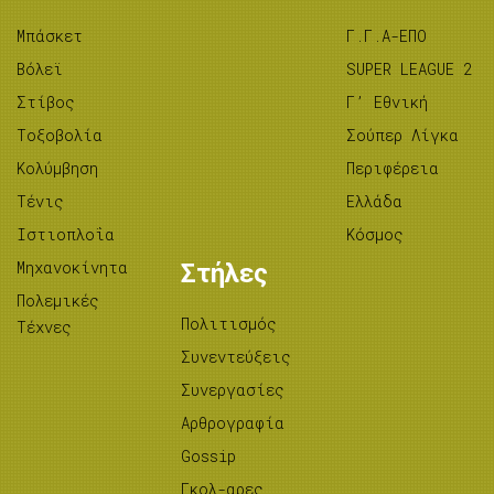
Μπάσκετ
Γ.Γ.Α-ΕΠΟ
Βόλεϊ
SUPER LEAGUE 2
Στίβος
Γ’ Εθνική
Tοξοβολία
Σούπερ Λίγκα
Κολύμβηση
Περιφέρεια
Τένις
Ελλάδα
Ιστιοπλοΐα
Κόσμος
Μηχανοκίνητα
Στήλες
Πολεμικές
Πολιτισμός
Τέχνες
Συνεντεύξεις
Συνεργασίες
Αρθρογραφία
Gossip
Γκολ-αρες