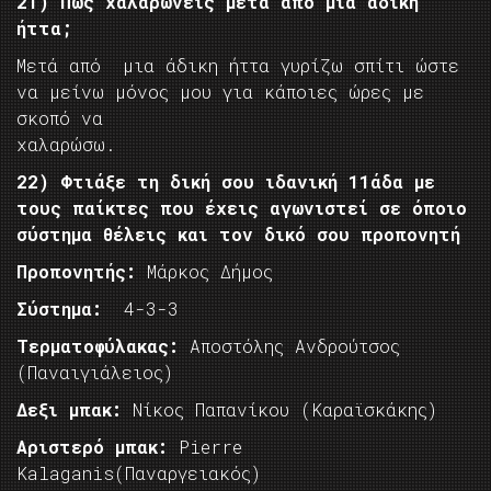
21) Πως χαλαρώνεις μετά από μια άδικη
ήττα;
Μετά από μια άδικη ήττα γυρίζω σπίτι ώστε
να μείνω μόνος μου για κάποιες ώρες με
σκοπό να
χαλαρώσω.
22) Φτιάξε τη δική σου ιδανική 11άδα με
τους παίκτες που έχεις αγωνιστεί σε όποιο
σύστημα θέλεις και τον δικό σου προπονητή
Προπονητής:
Μάρκος Δήμος
Σύστημα:
4-3-3
Τερματοφύλακας:
Αποστόλης Ανδρούτσος
(Παναιγιάλειος)
Δεξι μπακ:
Νίκος Παπανίκου (Καραϊσκάκης)
Αριστερό μπακ:
Pierre
Kalaganis(Παναργειακός)