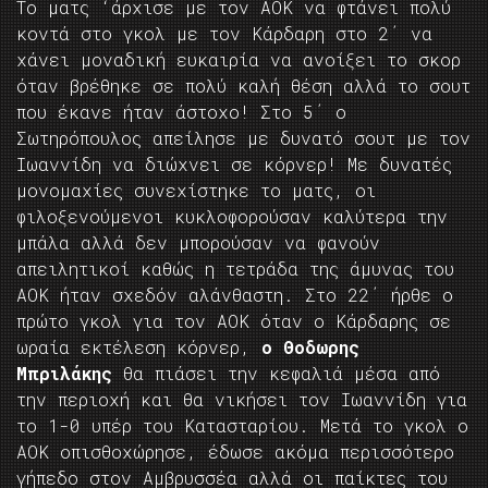
Το ματς ‘άρχισε με τον ΑΟΚ να φτάνει πολύ
κοντά στο γκολ με τον Κάρδαρη στο 2΄ να
χάνει μοναδική ευκαιρία να ανοίξει το σκορ
όταν βρέθηκε σε πολύ καλή θέση αλλά το σουτ
που έκανε ήταν άστοχο! Στο 5΄ ο
Σωτηρόπουλος απείλησε με δυνατό σουτ με τον
Ιωαννίδη να διώχνει σε κόρνερ! Με δυνατές
μονομαχίες συνεχίστηκε το ματς, οι
φιλοξενούμενοι κυκλοφορούσαν καλύτερα την
μπάλα αλλά δεν μπορούσαν να φανούν
απειλητικοί καθώς η τετράδα της άμυνας του
ΑΟΚ ήταν σχεδόν αλάνθαστη. Στο 22΄ ήρθε ο
πρώτο γκολ για τον ΑΟΚ όταν ο Κάρδαρης σε
ωραία εκτέλεση κόρνερ,
ο Θοδωρης
Μπριλάκης
θα πιάσει την κεφαλιά μέσα από
την περιοχή και θα νικήσει τον Ιωαννίδη για
το 1-0 υπέρ του Κατασταρίου. Μετά το γκολ ο
ΑΟΚ οπισθοχώρησε, έδωσε ακόμα περισσότερο
γήπεδο στον Αμβρυσσέα αλλά οι παίκτες του