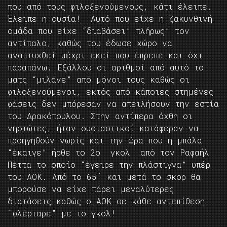
που από τους φιλοξενούμενους, κάτι έλειπε.
Έλειπε η ουσία! Αυτό που είχε η ζακυνθινή
ομάδα που είχε “διαβάσει” πλήρως” τον
αντίπαλο, καθώς του έδωσε χώρο να
αναπτυχθεί μέχρι εκεί που έπρεπε και όχι
παραπάνω. Εξάλλου οι αριθμοί από αυτό το
ματς “μιλάνε” από μόνοι τους καθώς οι
φιλοξενούμενοι, εκτός από κάποιες στημένες
φάσεις δεν μπόρεσαν να απειλήσουν την εστία
του Δρακόπουλου. Στην αντίπερα όχθη οι
νησιώτες, ήταν ουσιαστικοί κατάφεραν να
προηγηθούν νωρίς και την ώρα που η μπάλα
“έκαιγε” ήρθε το 2ο γκολ από τον Ραφαήλ
Πέττα το οποίο “έγειρε την πλάστιγγα” υπέρ
του ΑΟΚ. Από το 65΄ και μετά το σκορ θα
μπορούσε να είχε πάρει μεγαλύτερες
διατάσεις καθώς ο ΑΟΚ σε κάθε αντεπίθεση
¨φλέρταρε” με το γκολ!