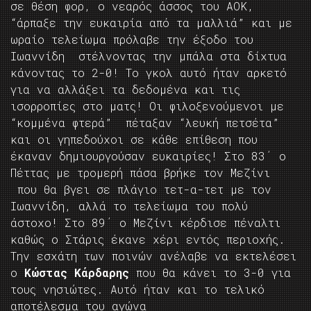
σε θέση φορ, ο νεαρός άσσος του ΑΟΚ,
“άρπαξε την ευκαιρία από τα μαλλιά” και με
ωραίο τελείωμα πρόλαβε την έξοδο του
Ιωαννίδη στέλνοντας την μπάλα στα δίχτυα
κάνοντας το 2-0! Το γκολ αυτό ήταν αρκετό
για να αλλάξει τα δεδομένα και τις
ισορροπίες στο ματς! Οι φιλοξενούμενοι με
“κομμένα φτερά” πέταξαν “λευκή πετσέτα”
και οι γηπεδούχοι σε κάθε επίθεση που
έκαναν δημιουργούσαν ευκαιρίες! Στο 83΄ ο
Πέττας με τρομερή πάσα βρήκε τον Μεζίνι
που θα βγει σε πλάγιο τετ-α-τετ με τον
Ιωαννίδη, αλλά το τελείωμα του πολύ
άστοχο! Στο 89΄ ο Μεζίνι κέρδισε πέναλτι
καθώς ο Στάρις έκανε χέρι εντός περιοχής.
Την εσχάτη των ποινών ανέλαβε να εκτελέσει
ο
Κώστας Κάρδαρης
που θα κάνει το 3-0 για
τους νησιώτες. Αυτό ήταν και το τελικό
αποτέλεσμα του αγώνα