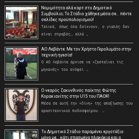
Νομιμότητα αλά καρτ στο Δημοτικό
Συμβούλιο; Το Στάδιο χάθηκε μέσα σε… πέντε
σελίδες προϋπολογισμού!
Τελικά, όπως όλα δείχνουν, ο γιαλός δεν
είναι στραβός… αλλά …
ΑΟ Λεβάντε: Με τον Χρήστο Γερολυμάτο στην
τεχνική ηγεσία!
Ο ΑΟ Λεβάντε άρχισε να «ζεσταίνει τις
μηχανές» του ενόψει …
O νεαρός ζακυνθινός παίκτης Φώτης
Κορακιανίτης στην U15 του ΠΑΟΚ!
Μέσα σε αυτή την «δίνη» της απαξίωσης του
ερασιτεχνικού ποδοσφαίρου. …
Το Δημοτικό Στάδιο παραμένει εργοτάξιο
μόνο με… κάτι σπασμένα πλακάκια και ο