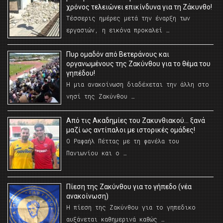
χρόνος τελειώνει επικίνδυνα για τη Ζάκυνθο!
Τέσσερις ημέρες μετά την έναρξη των
εργασιών, η εικόνα προκαλεί …
Πυρ ομαδόν από Βετεράνους και
οργανωμένους της Ζακύνθου για το θέμα του
γηπέδου!
Η μια ανακοίνωση διαδέχεται την άλλη στο
νησί της Ζακύνθου …
Από τις Ακαδημίες του Ζακυνθιακού… ξανά
μαζί ως αντίπαλοι με ιστορικές ομάδες!
Ο Ραφαήλ Πέττας με τη φανέλα του
Πανιωνίου και ο …
Πίεση της Ζακύνθου για το γήπεδο (νέα
ανακοίνωση)
Η πίεση της Ζακύνθου για το γηπεδικο
αυξάνεται καθημερινά καθώς …