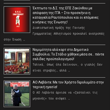
Έκπτωτο το Δ.Σ. της ΕΠΣ Ζακύνθου με
απόφαση της ΓΓΑ – Στο προσκήνιο η
καταγγελία Ραυτόπουλου και οι επόμενες
κινήσεις της Ένωσης!
Διαπιστωτική πράξη της Γενικής
Γραμματείας Αθλητισμού προκαλεί ανατροπές
στην Ένωση …
Νομιμότητα αλά καρτ στο Δημοτικό
Συμβούλιο; Το Στάδιο χάθηκε μέσα σε… πέντε
σελίδες προϋπολογισμού!
Τελικά, όπως όλα δείχνουν, ο γιαλός δεν
είναι στραβός… αλλά …
ΑΟ Λεβάντε: Με τον Χρήστο Γερολυμάτο στην
τεχνική ηγεσία!
Ο ΑΟ Λεβάντε άρχισε να «ζεσταίνει τις
μηχανές» του ενόψει …