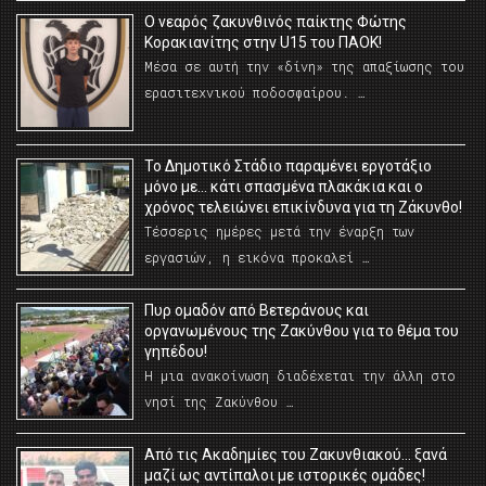
O νεαρός ζακυνθινός παίκτης Φώτης
Κορακιανίτης στην U15 του ΠΑΟΚ!
Μέσα σε αυτή την «δίνη» της απαξίωσης του
ερασιτεχνικού ποδοσφαίρου. …
Το Δημοτικό Στάδιο παραμένει εργοτάξιο
μόνο με… κάτι σπασμένα πλακάκια και ο
χρόνος τελειώνει επικίνδυνα για τη Ζάκυνθο!
Τέσσερις ημέρες μετά την έναρξη των
εργασιών, η εικόνα προκαλεί …
Πυρ ομαδόν από Βετεράνους και
οργανωμένους της Ζακύνθου για το θέμα του
γηπέδου!
Η μια ανακοίνωση διαδέχεται την άλλη στο
νησί της Ζακύνθου …
Από τις Ακαδημίες του Ζακυνθιακού… ξανά
μαζί ως αντίπαλοι με ιστορικές ομάδες!