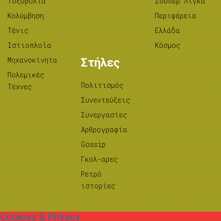
Tοξοβολία
Σούπερ Λίγκα
Κολύμβηση
Περιφέρεια
Τένις
Ελλάδα
Ιστιοπλοΐα
Κόσμος
Μηχανοκίνητα
Στήλες
Πολεμικές
Πολιτισμός
Τέχνες
Συνεντεύξεις
Συνεργασίες
Αρθρογραφία
Gossip
Γκολ-αρες
Ρετρό
ιστορίες
Cookies & Privacy