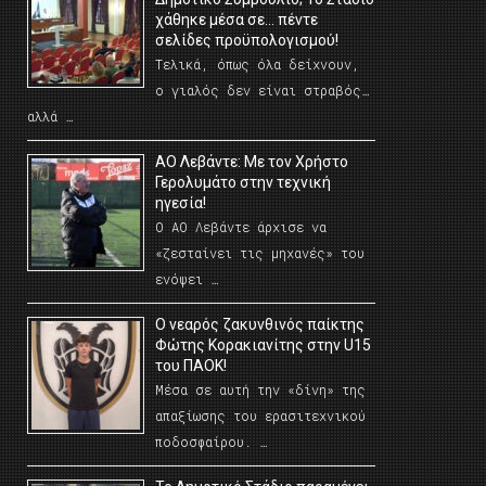
χάθηκε μέσα σε… πέντε
σελίδες προϋπολογισμού!
Τελικά, όπως όλα δείχνουν,
ο γιαλός δεν είναι στραβός…
αλλά …
ΑΟ Λεβάντε: Με τον Χρήστο
Γερολυμάτο στην τεχνική
ηγεσία!
Ο ΑΟ Λεβάντε άρχισε να
«ζεσταίνει τις μηχανές» του
ενόψει …
O νεαρός ζακυνθινός παίκτης
Φώτης Κορακιανίτης στην U15
του ΠΑΟΚ!
Μέσα σε αυτή την «δίνη» της
απαξίωσης του ερασιτεχνικού
ποδοσφαίρου. …