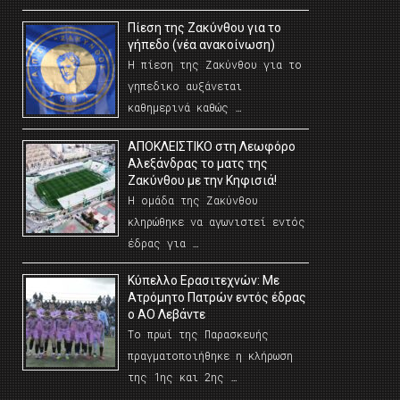
Πίεση της Ζακύνθου για το
γήπεδο (νέα ανακοίνωση)
Η πίεση της Ζακύνθου για το
γηπεδικο αυξάνεται
καθημερινά καθώς …
AΠΟΚΛΕΙΣΤΙΚΟ στη Λεωφόρο
Αλεξάνδρας το ματς της
Ζακύνθου με την Κηφισιά!
Η ομάδα της Ζακύνθου
κληρώθηκε να αγωνιστεί εντός
έδρας για …
Κύπελλο Ερασιτεχνών: Με
Ατρόμητο Πατρών εντός έδρας
ο ΑΟ Λεβάντε
Το πρωί της Παρασκευής
πραγματοποιήθηκε η κλήρωση
της 1ης και 2ης …