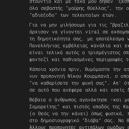
στούντιο και με τάχα μου δήθεν “ξεσ
όλα σεβαστής “μαύρης θύελλας”, την 
“αδιέξοδο” των τελευταίων ετών.
Για να μην μιλήσουμε για τις “βραζιλ
άρχισαν να γίνονται viral σε εκπομπ
τη δημοτικότητα σας, με αποτέλεσμα 
Πανελλήνιας εμβέλειας κανάλια και ε
είναι τελικά αυτός ο τρισμέγιστος σπ
φαντεζί και παθιασμένες περιγραφές τ
Κάποια χρόνια πριν, θυμόμαστε την α
νυν προπονητή Νίκου Κουρμπανά, ο οπ
“να καθαρίσετε την ψυχή σας”. Απ’ ό
σε αυτό που ανέφερε αλλά και εσείς 
Βέβαια ο άνθρωπος αγανάκτησε -και μ
Σαμαρείτης” και πιστός οπαδός της Κα
(ο Θεός να την κάνει) όπως φυσικά, 
στο δημοσιογραφικό “διάβα” σας. Να 
Άλλους προπονητές αντιπάλων ομάδων 