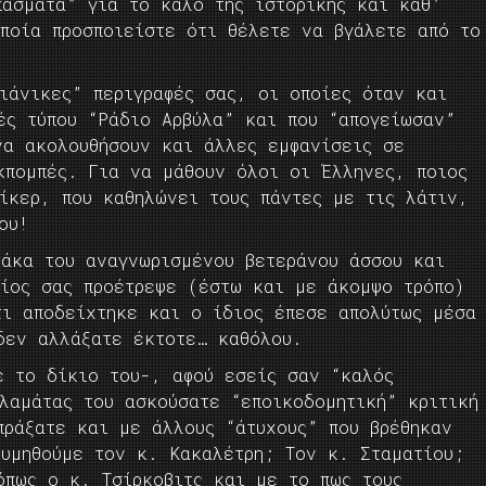
πάσματα” για το καλό της ιστορικής και καθ’
οποία προσποιείστε ότι θέλετε να βγάλετε από το
ιάνικες” περιγραφές σας, οι οποίες όταν και
ές τύπου “Ράδιο Αρβύλα” και που “απογείωσαν”
να ακολουθήσουν και άλλες εμφανίσεις σε
κπομπές. Για να μάθουν όλοι οι Έλληνες, ποιος
ίκερ, που καθηλώνει τους πάντες με τις λάτιν,
ου!
τάκα του αναγνωρισμένου βετεράνου άσσου και
οίος σας προέτρεψε (έστω και με άκομψο τρόπο)
τι αποδείχτηκε και ο ίδιος έπεσε απολύτως μέσα
δεν αλλάξατε έκτοτε… καθόλου.
ε το δίκιο του-, αφού εσείς σαν “καλός
λαμάτας του ασκούσατε “εποικοδομητική” κριτική
πράξατε και με άλλους “άτυχους” που βρέθηκαν
θυμηθούμε τον κ. Κακαλέτρη; Τον κ. Σταματίου;
όπως ο κ. Τσίρκοβιτς και με το πως τους