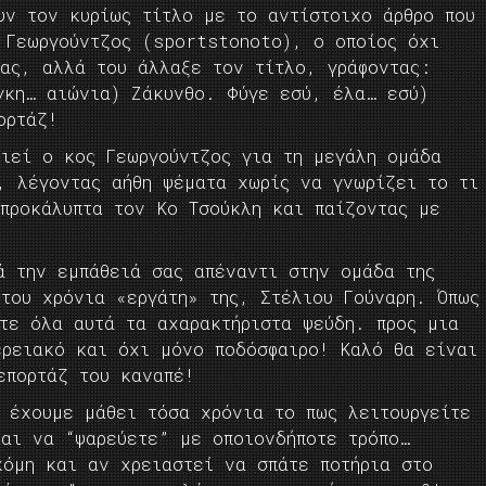
υν τον κυρίως τίτλο με το αντίστοιχο άρθρο που
 Γεωργούντζος (sportstonoto), ο οποίος όχι
μας, αλλά του άλλαξε τον τίτλο, γράφοντας:
γκη… αιώνια) Ζάκυνθο. Φύγε εσύ, έλα… εσύ)
ορτάζ!
οιεί ο κος Γεωργούντζος για τη μεγάλη ομάδα
, λέγοντας αήθη ψέματα χωρίς να γνωρίζει το τι
απροκάλυπτα τον Κο Τσούκλη και παίζοντας με
ά την εμπάθειά σας απέναντι στην ομάδα της
του χρόνια «εργάτη» της, Στέλιου Γούναρη. Όπως
ετε όλα αυτά τα αχαρακτήριστα ψεύδη. προς μια
ερειακό και όχι μόνο ποδόσφαιρο! Καλό θα είναι
επορτάζ του καναπέ!
ί έχουμε μάθει τόσα χρόνια το πως λειτουργείτε
ναι να “ψαρεύετε” με οποιονδήποτε τρόπο…
κόμη και αν χρειαστεί να σπάτε ποτήρια στο