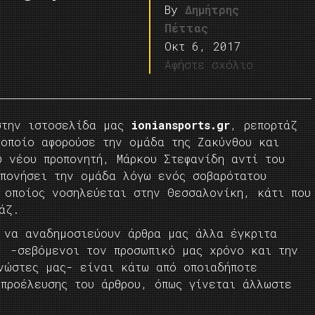
By
Δημήτρης
Πέττας
Οκτ 6, 2017
Αφήστε σχόλιο
στην ιστοσελίδα μας
ioniansports.gr
, ρεπορτάζ
 οποίο αφορούσε την ομάδα της Ζακύνθου και
υ νέου προπονητή, Μάρκου Στεφανίδη αντί του
οπονήσει την ομάδα λόγω ενός σοβαρότατου
 οποίος νοσηλεύεται στην Θεσσαλονίκη, κάτι που
άζ.
 να αναδημοσιεύουν άρθρα μας άλλα έγκριτα
, -σεβόμενοι τον προσωπικό μας χρόνο και την
γνώστες μας- είναι κάτω από οποιαδήποτε
 προέλευσης του άρθρου, όπως γίνεται άλλωστε