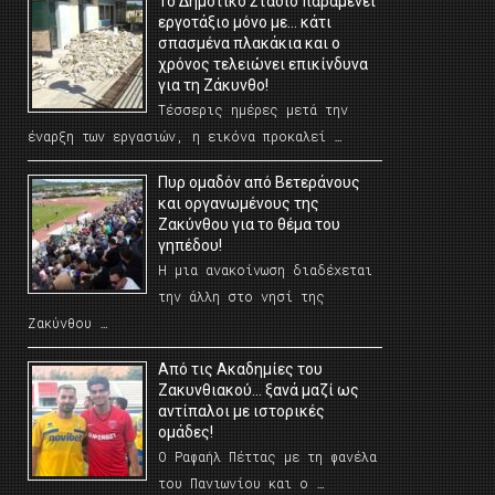
Το Δημοτικό Στάδιο παραμένει
εργοτάξιο μόνο με… κάτι
σπασμένα πλακάκια και ο
χρόνος τελειώνει επικίνδυνα
για τη Ζάκυνθο!
Τέσσερις ημέρες μετά την
έναρξη των εργασιών, η εικόνα προκαλεί …
Πυρ ομαδόν από Βετεράνους
και οργανωμένους της
Ζακύνθου για το θέμα του
γηπέδου!
Η μια ανακοίνωση διαδέχεται
την άλλη στο νησί της
Ζακύνθου …
Από τις Ακαδημίες του
Ζακυνθιακού… ξανά μαζί ως
αντίπαλοι με ιστορικές
ομάδες!
Ο Ραφαήλ Πέττας με τη φανέλα
του Πανιωνίου και ο …