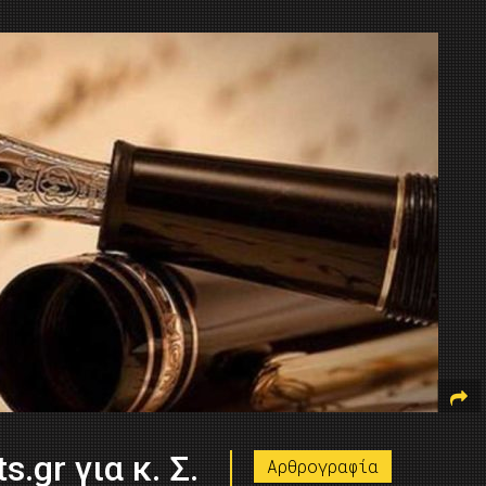
.gr για κ. Σ.
Αρθρογραφία