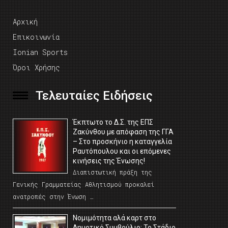
Αρχική
Επικοινωνία
Ionian Sports
Όροι Χρήσης
Τελευταίες Ειδήσεις
Έκπτωτο το Δ.Σ. της ΕΠΣ
Ζακύνθου με απόφαση της ΓΓΑ
– Στο προσκήνιο η καταγγελία
Ραυτόπουλου και οι επόμενες
κινήσεις της Ένωσης!
Διαπιστωτική πράξη της
Γενικής Γραμματείας Αθλητισμού προκαλεί
ανατροπές στην Ένωση …
Νομιμότητα αλά καρτ στο
Δημοτικό Συμβούλιο; Το Στάδιο