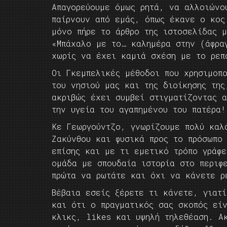
Απαγορεύουμε όμως ρητά, να αλλοιώνο
παίρνουν από εμάς, όπως έκανε ο κος
μόνο πήρε το άρθρο της ιστοσελίδας 
«Μπάχαλο με το… καλημέρα στην (άφρα
χωρίς να έχει καμιά σχέση με το ρεπ
Οι Γκεμπελικές μέθοδοι που χρησιμοπ
του νησιού μας και της διοίκησης της
ακριβώς έχει συμβεί στιγματίζοντας 
την υγεία του αγαπημένου του πατέρα!
Κε Γεωργούντζο, γνωρίζουμε πολύ καλ
Ζακύνθου και φυσικά προς το πρόσωπο 
επίσης και με τι εμετικό τρόπο γράφ
ομάδα με σπουδαία ιστορία στο περιφ
πρώτα να ρωτάτε και όχι να κάνετε ρ
Βέβαια εσείς ξέρετε τι κάνετε, γιατ
και ότι ο πραγματικός σας σκοπός εί
κλικς, likes και υψηλή τηλεθέαση. Α