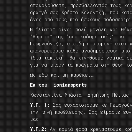
αποκαλούσατε, προσβάλλοντάς τους κα
αρχηγό σας Χρήστο Καλαντζή, που κατ
ένας από τους πιο ήσυχους ποδοσφαιρ
Η “λίστα” είναι πολύ μεγάλη και θέλ
“θύματα” της “εποικοδομητικής”… και
Γεωργούντζο, επειδή η υπομονή έχει 
απαγορεύουμε κάθε αναδημοσίευση από
ίδια τακτική, θα κινηθούμε νομικά σ
για να μπουν τα πράγματα στη θέση το
Ως εδώ και μη παρέκει…
Εκ του ioniansports
Κωνσταντίνα Μπάστα, Δημήτρης Πέττας,
Υ.Γ. 1:
Σας ευχαριστούμε κε Γεωργούν
την πηγή προέλευσης. Σας είμαστε ευ
μας.
Υ.Γ.2:
Αν καμιά φορά χρειαστούμε χρή