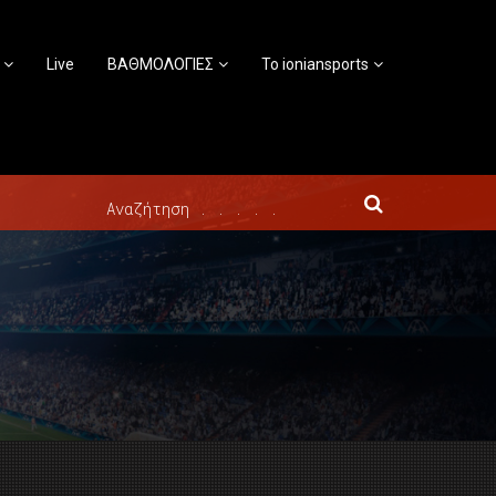
Live
ΒΑΘΜΟΛΟΓΙΕΣ
Το ioniansports