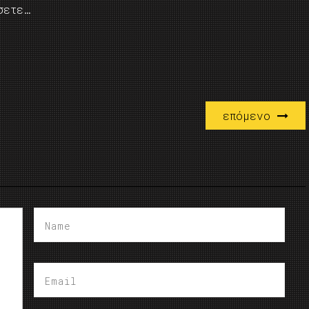
σετε…
επόμενο