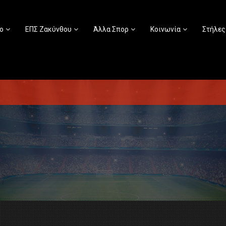
ο
ΕΠΣ Ζακύνθου
Άλλα Σπορ
Κοινωνία
Στήλες