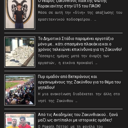
O νεαρός ζακυνθινός παίκτης Φώτης
Κορακιανίτης στην U15 του ΠΑΟΚ!
Μέσα σε αυτή την «δίνη» της απαξίωσης του
ερασιτεχνικού ποδοσφαίρου. …
Το Δημοτικό Στάδιο παραμένει εργοτάξιο
μόνο με… κάτι σπασμένα πλακάκια και ο
χρόνος τελειώνει επικίνδυνα για τη Ζάκυνθο!
Τέσσερις ημέρες μετά την έναρξη των
εργασιών, η εικόνα προκαλεί …
Πυρ ομαδόν από Βετεράνους και
οργανωμένους της Ζακύνθου για το θέμα του
γηπέδου!
Η μια ανακοίνωση διαδέχεται την άλλη στο
νησί της Ζακύνθου …
Από τις Ακαδημίες του Ζακυνθιακού… ξανά
μαζί ως αντίπαλοι με ιστορικές ομάδες!
Ο Ραφαήλ Πέττας με τη φανέλα του