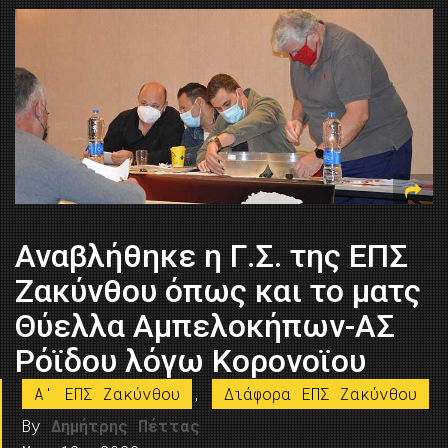
Αναβλήθηκε η Γ.Σ. της ΕΠΣ
Ζακύνθου όπως και το ματς
Θύελλα Αμπελοκήπων-ΑΣ
Ρόϊδου λόγω Κορονοϊου
A' ΕΠΣ Ζακύνθου
,
Διάφορα ΕΠΣ Ζακύνθου
By
Δημήτρης Πέττας