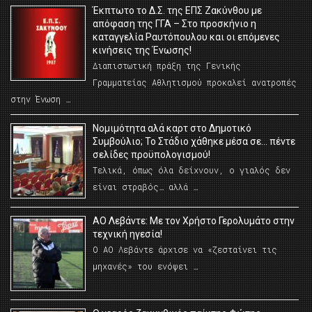
Έκπτωτο το Δ.Σ. της ΕΠΣ Ζακύνθου με
απόφαση της ΓΓΑ – Στο προσκήνιο η
καταγγελία Ραυτόπουλου και οι επόμενες
κινήσεις της Ένωσης!
Διαπιστωτική πράξη της Γενικής
Γραμματείας Αθλητισμού προκαλεί ανατροπές
στην Ένωση …
Νομιμότητα αλά καρτ στο Δημοτικό
Συμβούλιο; Το Στάδιο χάθηκε μέσα σε… πέντε
σελίδες προϋπολογισμού!
Τελικά, όπως όλα δείχνουν, ο γιαλός δεν
είναι στραβός… αλλά …
ΑΟ Λεβάντε: Με τον Χρήστο Γερολυμάτο στην
τεχνική ηγεσία!
Ο ΑΟ Λεβάντε άρχισε να «ζεσταίνει τις
μηχανές» του ενόψει …