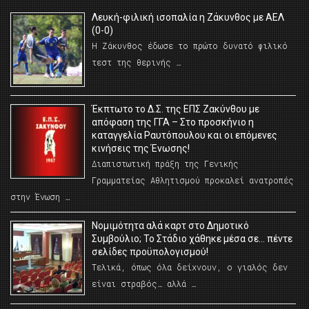
Λευκή-φιλική ισοπαλία η Ζάκυνθος με ΑΕΛ
(0-0)
Η Ζάκυνθος έδωσε το πρώτο δυνατό φιλικό
τεστ της θερινής …
Έκπτωτο το Δ.Σ. της ΕΠΣ Ζακύνθου με
απόφαση της ΓΓΑ – Στο προσκήνιο η
καταγγελία Ραυτόπουλου και οι επόμενες
κινήσεις της Ένωσης!
Διαπιστωτική πράξη της Γενικής
Γραμματείας Αθλητισμού προκαλεί ανατροπές
στην Ένωση …
Νομιμότητα αλά καρτ στο Δημοτικό
Συμβούλιο; Το Στάδιο χάθηκε μέσα σε… πέντε
σελίδες προϋπολογισμού!
Τελικά, όπως όλα δείχνουν, ο γιαλός δεν
είναι στραβός… αλλά …