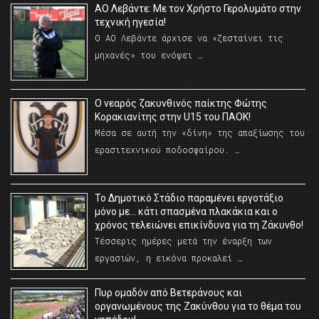
ΑΟ Λεβάντε: Με τον Χρήστο Γερολυμάτο στην
τεχνική ηγεσία!
Ο ΑΟ Λεβάντε άρχισε να «ζεσταίνει τις
μηχανές» του ενόψει …
O νεαρός ζακυνθινός παίκτης Φώτης
Κορακιανίτης στην U15 του ΠΑΟΚ!
Μέσα σε αυτή την «δίνη» της απαξίωσης του
ερασιτεχνικού ποδοσφαίρου. …
Το Δημοτικό Στάδιο παραμένει εργοτάξιο
μόνο με… κάτι σπασμένα πλακάκια και ο
χρόνος τελειώνει επικίνδυνα για τη Ζάκυνθο!
Τέσσερις ημέρες μετά την έναρξη των
εργασιών, η εικόνα προκαλεί …
Πυρ ομαδόν από Βετεράνους και
οργανωμένους της Ζακύνθου για το θέμα του