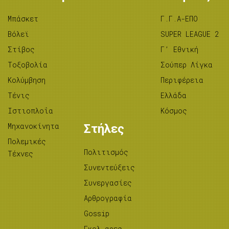
Μπάσκετ
Γ.Γ.Α-ΕΠΟ
Βόλεϊ
SUPER LEAGUE 2
Στίβος
Γ’ Εθνική
Tοξοβολία
Σούπερ Λίγκα
Κολύμβηση
Περιφέρεια
Τένις
Ελλάδα
Ιστιοπλοΐα
Κόσμος
Μηχανοκίνητα
Στήλες
Πολεμικές
Πολιτισμός
Τέχνες
Συνεντεύξεις
Συνεργασίες
Αρθρογραφία
Gossip
Γκολ-αρες