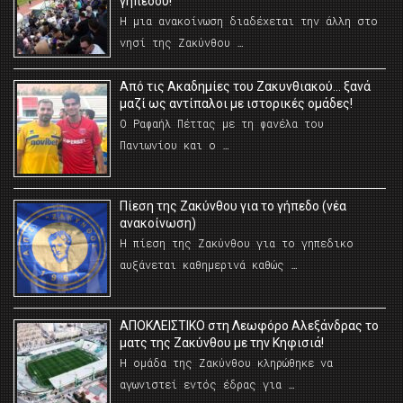
γηπέδου!
Η μια ανακοίνωση διαδέχεται την άλλη στο
νησί της Ζακύνθου …
Από τις Ακαδημίες του Ζακυνθιακού… ξανά
μαζί ως αντίπαλοι με ιστορικές ομάδες!
Ο Ραφαήλ Πέττας με τη φανέλα του
Πανιωνίου και ο …
Πίεση της Ζακύνθου για το γήπεδο (νέα
ανακοίνωση)
Η πίεση της Ζακύνθου για το γηπεδικο
αυξάνεται καθημερινά καθώς …
AΠΟΚΛΕΙΣΤΙΚΟ στη Λεωφόρο Αλεξάνδρας το
ματς της Ζακύνθου με την Κηφισιά!
Η ομάδα της Ζακύνθου κληρώθηκε να
αγωνιστεί εντός έδρας για …