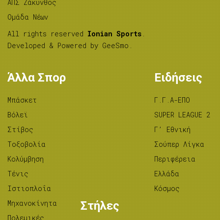
ΑΠΣ Ζάκυνθος
Ομάδα Νέων
All rights reserved
Ionian Sports
.
Developed & Powered by
GeeSmo
.
Άλλα Σπορ
Ειδήσεις
Μπάσκετ
Γ.Γ.Α-ΕΠΟ
Βόλεϊ
SUPER LEAGUE 2
Στίβος
Γ’ Εθνική
Tοξοβολία
Σούπερ Λίγκα
Κολύμβηση
Περιφέρεια
Τένις
Ελλάδα
Ιστιοπλοΐα
Κόσμος
Μηχανοκίνητα
Στήλες
Πολεμικές