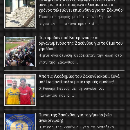
μόνο με… κάτι σπασμένα πλακάκια και ο
χρόνος τελειώνει επικίνδυνα για τη Ζάκυνθο!
Τέσσερις ημέρες μετά την έναρξη των
εργασιών, η εικόνα προκαλεί …
Πυρ ομαδόν από Βετεράνους και
οργανωμένους της Ζακύνθου για το θέμα του
γηπέδου!
Η μια ανακοίνωση διαδέχεται την άλλη στο
νησί της Ζακύνθου …
Από τις Ακαδημίες του Ζακυνθιακού… ξανά
μαζί ως αντίπαλοι με ιστορικές ομάδες!
Ο Ραφαήλ Πέττας με τη φανέλα του
Πανιωνίου και ο …
Πίεση της Ζακύνθου για το γήπεδο (νέα
ανακοίνωση)
Η πίεση της Ζακύνθου για το γηπεδικο