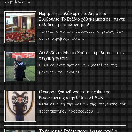
στην Ένωση …
Νομιμότητα αλά καρτ στο Δημοτικό
Συμβούλιο; Το Στάδιο χάθηκε μέσα σε… πέντε
σελίδες προϋπολογισμού!
Τελικά, όπως όλα δείχνουν, ο γιαλός δεν
είναι στραβός… αλλά …
ΑΟ Λεβάντε: Με τον Χρήστο Γερολυμάτο στην
τεχνική ηγεσία!
Ο ΑΟ Λεβάντε άρχισε να «ζεσταίνει τις
μηχανές» του ενόψει …
O νεαρός ζακυνθινός παίκτης Φώτης
Κορακιανίτης στην U15 του ΠΑΟΚ!
Μέσα σε αυτή την «δίνη» της απαξίωσης του
ερασιτεχνικού ποδοσφαίρου. …
Το Δημοτικό Στάδιο παραμένει εργοτάξιο