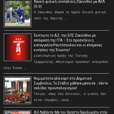
Λευκή-φιλική ισοπαλία η Ζάκυνθος με ΑΕΛ
(0-0)
Η Ζάκυνθος έδωσε το πρώτο δυνατό φιλικό
τεστ της θερινής …
Έκπτωτο το Δ.Σ. της ΕΠΣ Ζακύνθου με
απόφαση της ΓΓΑ – Στο προσκήνιο η
καταγγελία Ραυτόπουλου και οι επόμενες
κινήσεις της Ένωσης!
Διαπιστωτική πράξη της Γενικής
Γραμματείας Αθλητισμού προκαλεί ανατροπές
στην Ένωση …
Νομιμότητα αλά καρτ στο Δημοτικό
Συμβούλιο; Το Στάδιο χάθηκε μέσα σε… πέντε
σελίδες προϋπολογισμού!
Τελικά, όπως όλα δείχνουν, ο γιαλός δεν
είναι στραβός… αλλά …
ΑΟ Λεβάντε: Με τον Χρήστο Γερολυμάτο στην