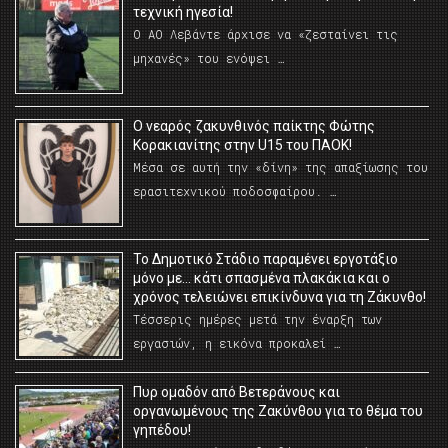
τεχνική ηγεσία!
Ο ΑΟ Λεβάντε άρχισε να «ζεσταίνει τις
μηχανές» του ενόψει …
O νεαρός ζακυνθινός παίκτης Φώτης
Κορακιανίτης στην U15 του ΠΑΟΚ!
Μέσα σε αυτή την «δίνη» της απαξίωσης του
ερασιτεχνικού ποδοσφαίρου. …
Το Δημοτικό Στάδιο παραμένει εργοτάξιο
μόνο με… κάτι σπασμένα πλακάκια και ο
χρόνος τελειώνει επικίνδυνα για τη Ζάκυνθο!
Τέσσερις ημέρες μετά την έναρξη των
εργασιών, η εικόνα προκαλεί …
Πυρ ομαδόν από Βετεράνους και
οργανωμένους της Ζακύνθου για το θέμα του
γηπέδου!