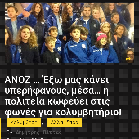
ΑΝΟΖ … Έξω μας κάνει
υπερήφανους, μέσα… η
πολιτεία κωφεύει στις
φωνές για κολυμβητήριο!
Κολύμβηση
,
Άλλα Σπορ
By
Δημήτρης Πέττας