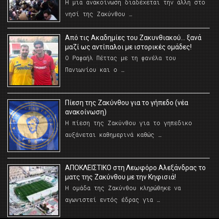
Η μια ανακοίνωση διαδέχεται την άλλη στο
νησί της Ζακύνθου …
Από τις Ακαδημίες του Ζακυνθιακού… ξανά
μαζί ως αντίπαλοι με ιστορικές ομάδες!
Ο Ραφαήλ Πέττας με τη φανέλα του
Πανιωνίου και ο …
Πίεση της Ζακύνθου για το γήπεδο (νέα
ανακοίνωση)
Η πίεση της Ζακύνθου για το γηπεδικο
αυξάνεται καθημερινά καθώς …
AΠΟΚΛΕΙΣΤΙΚΟ στη Λεωφόρο Αλεξάνδρας το
ματς της Ζακύνθου με την Κηφισιά!
Η ομάδα της Ζακύνθου κληρώθηκε να
αγωνιστεί εντός έδρας για …