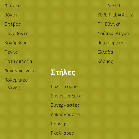
Μπάσκετ
Γ.Γ.Α-ΕΠΟ
Βόλεϊ
SUPER LEAGUE 2
Στίβος
Γ’ Εθνική
Tοξοβολία
Σούπερ Λίγκα
Κολύμβηση
Περιφέρεια
Τένις
Ελλάδα
Ιστιοπλοΐα
Κόσμος
Μηχανοκίνητα
Στήλες
Πολεμικές
Πολιτισμός
Τέχνες
Συνεντεύξεις
Συνεργασίες
Αρθρογραφία
Gossip
Γκολ-αρες