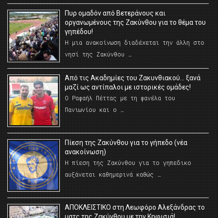
Πυρ ομαδόν από Βετεράνους και
οργανωμένους της Ζακύνθου για το θέμα του
γηπέδου!
Η μια ανακοίνωση διαδέχεται την άλλη στο
νησί της Ζακύνθου …
Από τις Ακαδημίες του Ζακυνθιακού… ξανά
μαζί ως αντίπαλοι με ιστορικές ομάδες!
Ο Ραφαήλ Πέττας με τη φανέλα του
Πανιωνίου και ο …
Πίεση της Ζακύνθου για το γήπεδο (νέα
ανακοίνωση)
Η πίεση της Ζακύνθου για το γηπεδικο
αυξάνεται καθημερινά καθώς …
AΠΟΚΛΕΙΣΤΙΚΟ στη Λεωφόρο Αλεξάνδρας το
ματς της Ζακύνθου με την Κηφισιά!