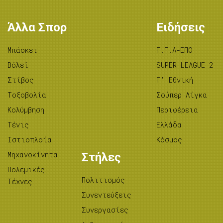
Άλλα Σπορ
Ειδήσεις
Μπάσκετ
Γ.Γ.Α-ΕΠΟ
Βόλεϊ
SUPER LEAGUE 2
Στίβος
Γ’ Εθνική
Tοξοβολία
Σούπερ Λίγκα
Κολύμβηση
Περιφέρεια
Τένις
Ελλάδα
Ιστιοπλοΐα
Κόσμος
Μηχανοκίνητα
Στήλες
Πολεμικές
Πολιτισμός
Τέχνες
Συνεντεύξεις
Συνεργασίες