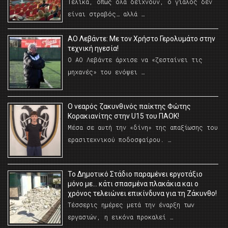
Τελικά, όπως όλα δείχνουν, ο γιαλός δεν
είναι στραβός… αλλά …
ΑΟ Λεβάντε: Με τον Χρήστο Γερολυμάτο στην
τεχνική ηγεσία!
Ο ΑΟ Λεβάντε άρχισε να «ζεσταίνει τις
μηχανές» του ενόψει …
O νεαρός ζακυνθινός παίκτης Φώτης
Κορακιανίτης στην U15 του ΠΑΟΚ!
Μέσα σε αυτή την «δίνη» της απαξίωσης του
ερασιτεχνικού ποδοσφαίρου. …
Το Δημοτικό Στάδιο παραμένει εργοτάξιο
μόνο με… κάτι σπασμένα πλακάκια και ο
χρόνος τελειώνει επικίνδυνα για τη Ζάκυνθο!
Τέσσερις ημέρες μετά την έναρξη των
εργασιών, η εικόνα προκαλεί …