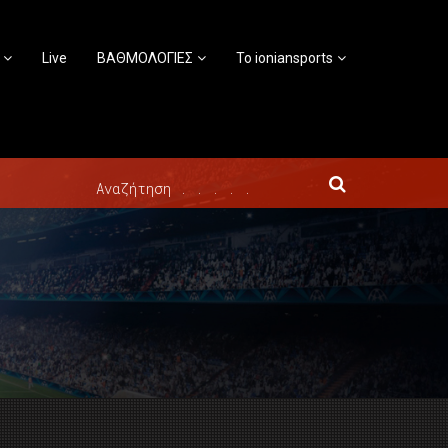
Live
ΒΑΘΜΟΛΟΓΙΕΣ
Το ioniansports