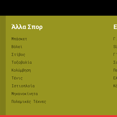
Άλλα Σπορ
Ε
Μπάσκετ
Γ
Βόλεϊ
S
Στίβος
Γ
Tοξοβολία
Σ
Κολύμβηση
Π
Τένις
Ε
Ιστιοπλοΐα
Κ
Μηχανοκίνητα
Πολεμικές Τέχνες