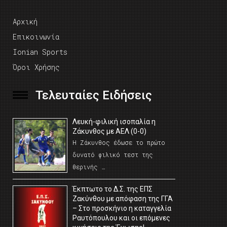
Αρχική
Επικοινωνία
Ionian Sports
Όροι Χρήσης
Τελευταίες Ειδήσεις
Λευκή-φιλική ισοπαλία η
Ζάκυνθος με ΑΕΛ (0-0)
Η Ζάκυνθος έδωσε το πρώτο
δυνατό φιλικό τεστ της
θερινής …
Έκπτωτο το Δ.Σ. της ΕΠΣ
Ζακύνθου με απόφαση της ΓΓΑ
– Στο προσκήνιο η καταγγελία
Ραυτόπουλου και οι επόμενες