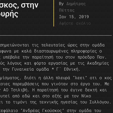
σκος, στην
By
Δημήτρης
Πέττας
ουρής
Ιαν 15, 2019
Αφήστε σχόλιο
 σημειώνονται τις τελευταίες ώρες στην ομάδα
μφωνα με καλά διασταυρωμένες πληροφορίες ο
ς υπέβαλε την παραίτησή του στον πρόεδρο Παν.
ύς λόγους και φόρτο εργασίας με τις Ακαδημίες
ι την Γυναικεία ομάδα * Γ΄ Εθνική.
ομίσματος, διότι η άλλη πλευρά “λεει” οτι ο κος
ποιες παρεμβάσεις που γινόταν στο έργο του. Με
ν ΑΟ Τσιλιβή. Η παραίτησή του έγινε δεκτή και
ευτεί από εδώ και στο εξής με τον Νίκο
ι το τιμόνι της τεχνικής ηγεσίας του Συλλόγου.
κεφάλαιο “Ανδρέας Γκούσκος” στην ομάδα του