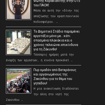
Φώτης Κορακιανίτης στην U15
του ΠΑΟΚ!
Μέσα σε αυτή την «δίνη» της
απαξίωσης του ερασιτεχνικού
ποδοσφαίρου. …
Το Δημοτικό Στάδιο παραμένει
εργοτάξιο μόνο με… κάτι
σπασμένα πλακάκια και ο
χρόνος τελειώνει επικίνδυνα
για τη Ζάκυνθο!
Τέσσερις ημέρες μετά την
έναρξη των εργασιών, η εικόνα προκαλεί …
Πυρ ομαδόν από Βετεράνους
και οργανωμένους της
Ζακύνθου για το θέμα του
γηπέδου!
Η μια ανακοίνωση διαδέχεται
την άλλη στο νησί της
Ζακύνθου …