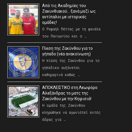
Από τις Ακαδημίες του
Ζακυνθιακού… ξανά μαζί ως
αντίπαλοι με ιστορικές
ομάδες!
Ο Ραφαήλ Πέττας με τη φανέλα
του Πανιωνίου και ο …
Πίεση της Ζακύνθου για το
γήπεδο (νέα ανακοίνωση)
Η πίεση της Ζακύνθου για το
γηπεδικο αυξάνεται
καθημερινά καθώς …
AΠΟΚΛΕΙΣΤΙΚΟ στη Λεωφόρο
Αλεξάνδρας το ματς της
Ζακύνθου με την Κηφισιά!
Η ομάδα της Ζακύνθου
κληρώθηκε να αγωνιστεί εντός
έδρας για …