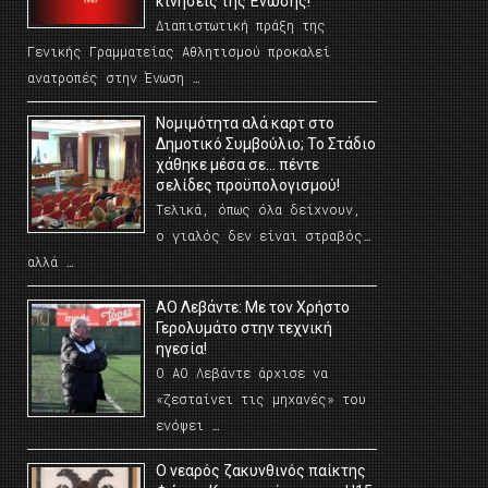
κινήσεις της Ένωσης!
Διαπιστωτική πράξη της
Γενικής Γραμματείας Αθλητισμού προκαλεί
ανατροπές στην Ένωση …
Νομιμότητα αλά καρτ στο
Δημοτικό Συμβούλιο; Το Στάδιο
χάθηκε μέσα σε… πέντε
σελίδες προϋπολογισμού!
Τελικά, όπως όλα δείχνουν,
ο γιαλός δεν είναι στραβός…
αλλά …
ΑΟ Λεβάντε: Με τον Χρήστο
Γερολυμάτο στην τεχνική
ηγεσία!
Ο ΑΟ Λεβάντε άρχισε να
«ζεσταίνει τις μηχανές» του
ενόψει …
O νεαρός ζακυνθινός παίκτης