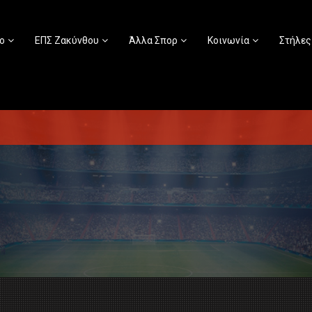
ο
ΕΠΣ Ζακύνθου
Άλλα Σπορ
Κοινωνία
Στήλες