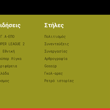
ιδήσεις
Στήλες
.Γ.Α-ΕΠΟ
Πολιτισμός
UPER LEAGUE 2
Συνεντεύξεις
’ Εθνική
Συνεργασίες
ούπερ Λίγκα
Αρθρογραφία
εριφέρεια
Gossip
λλάδα
Γκολ-αρες
όσμος
Ρετρό ιστορίες