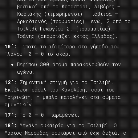
βασικοί από το Καταστάρι, Λιβέρης –
Κωστάκης (τιμωρημένοι), Γιόβιτσα –
Αρκαδιανός (τραυματίες), ενώ, 2 από το
Τσιλιβί Γεωργίου Σ. (τραυματίας),
Τσάνης (απουσιάζει εκτός Ελλάδας).
10΄:
Τίποτα το ιδιαίτερο στο γήπεδο του
Πλάνου. 0 – 0 το σκορ.
Περίπου 300 άτομα παρακολουθούν τον
αγώνα.
12΄
: Σημαντική στιγμή για το Τσιλιβή.
Εκτέλεση φάουλ του Κακολύρη, σουτ του
Τσιριγώτη, η μπάλα καταλήγει στα σώματα
αμυντικών.
17΄:
Το 0 – 0 παραμένει.
18΄:
Μεγάλη ευκαιρία για το Τσιλιβί. Ο
Μάριος Μαρούδας σουτάρει από έξω δεξιά, ο