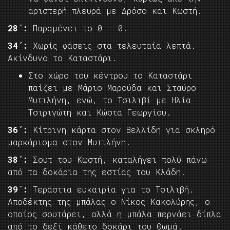
αριστερή πλευρά με Δρόσο και Κωστή.
28΄:
Παραμένει το 0 – 0.
34΄:
Χωρίς φάσεις στα τελευταία λεπτά.
Ακίνδυνο το Καταστάρι.
Στο χώρο του κέντρου το Καταστάρι
παίζει με Μάριο Μαρούδα και Σταύρο
Μυτιλήνη, ενώ, το Τσιλιβί με Ηλία
Τσιριγώτη και Κώστα Γεωργίου.
36΄:
Κίτρινη κάρτα στον Βελλίδη για σκληρό
μαρκάρισμα στον Μυτιλήνη.
38΄:
Σουτ του Κωστή, καταλήγει πολύ πάνω
από τα δοκάρια της εστίας του Κλάδη.
39΄:
Τεράστια ευκαιρία για το Τσιλιβή.
Αποδέκτης της μπάλας ο Νίκος Κακολύρης, ο
οποίος σουτάρει, αλλά η μπάλα περνάει δίπλα
από το δεξί κάθετο δοκάρι του Θωμά.