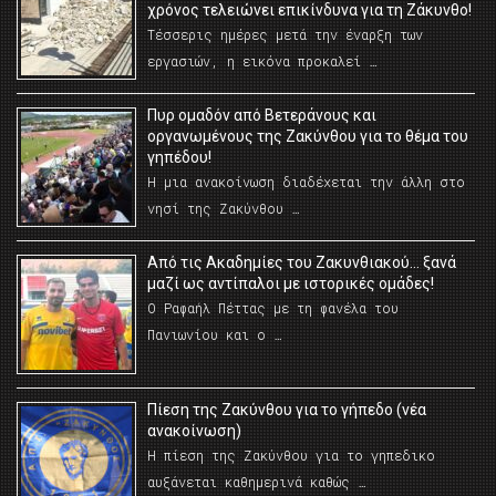
χρόνος τελειώνει επικίνδυνα για τη Ζάκυνθο!
Τέσσερις ημέρες μετά την έναρξη των
εργασιών, η εικόνα προκαλεί …
Πυρ ομαδόν από Βετεράνους και
οργανωμένους της Ζακύνθου για το θέμα του
γηπέδου!
Η μια ανακοίνωση διαδέχεται την άλλη στο
νησί της Ζακύνθου …
Από τις Ακαδημίες του Ζακυνθιακού… ξανά
μαζί ως αντίπαλοι με ιστορικές ομάδες!
Ο Ραφαήλ Πέττας με τη φανέλα του
Πανιωνίου και ο …
Πίεση της Ζακύνθου για το γήπεδο (νέα
ανακοίνωση)
Η πίεση της Ζακύνθου για το γηπεδικο
αυξάνεται καθημερινά καθώς …