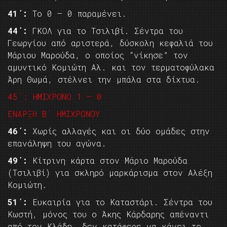
41΄:
Το 0 – 0 παραμένει.
44΄:
ΓΚΟΛ για το Τσιλιβί. Σέντρα του
Γεωργίου από αριστερά, δύσκολη κεφαλιά του
Μάριου Μαρούδα, ο οποίος “νίκησε” τον
αμυντικό Κομιώτη Αλ. και τον τερματοφύλακα
Άρη Θωμά, στέλνει την μπάλα στα δίχτυα.
45΄: ΗΜΙΧΡΟΝΟ 1 – 0
ΕΝΑΡΞΗ Β΄ ΗΜΙΧΡΟΝΟΥ
46΄:
Χωρίς αλλαγές και οι δύο ομάδες στην
επανάληψη του αγώνα.
49΄:
Κίτρινη κάρτα στον Μάριο Μαρούδα
(Τσιλιβί) για σκληρό μαρκάρισμα στον Αλέξη
Κομιώτη.
51΄:
Ευκαιρία για το Καταστάρι. Σέντρα του
Κωστή, μόνος του ο Άκης Κάρδαρης απέναντι
από τον Κλάδη, δεν κατάφερε να κάνει το