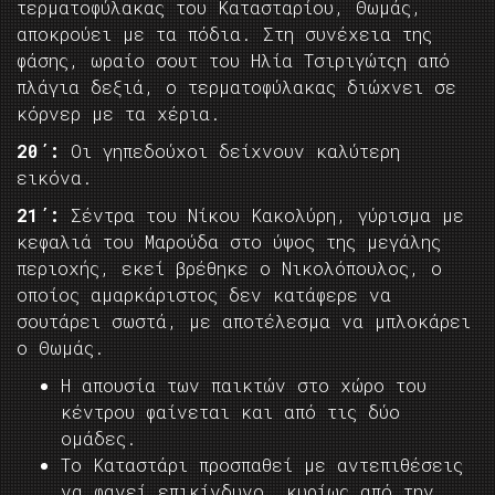
τερματοφύλακας του Κατασταρίου, Θωμάς,
αποκρούει με τα πόδια. Στη συνέχεια της
φάσης, ωραίο σουτ του Ηλία Τσιριγώτςη από
πλάγια δεξιά, ο τερματοφύλακας διώχνει σε
κόρνερ με τα χέρια.
20΄:
Οι γηπεδούχοι δείχνουν καλύτερη
εικόνα.
21΄:
Σέντρα του Νίκου Κακολύρη, γύρισμα με
κεφαλιά του Μαρούδα στο ύψος της μεγάλης
περιοχής, εκεί βρέθηκε ο Νικολόπουλος, ο
οποίος αμαρκάριστος δεν κατάφερε να
σουτάρει σωστά, με αποτέλεσμα να μπλοκάρει
ο Θωμάς.
Η απουσία των παικτών στο χώρο του
κέντρου φαίνεται και από τις δύο
ομάδες.
Το Καταστάρι προσπαθεί με αντεπιθέσεις
να φανεί επικίνδυνο, κυρίως από την