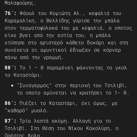
Μαλαφούρης.
76΄:
Φάουλ του Κομιώτη Αλ., κεφαλιά του
Καραμαλίκη, ο Βελλίδης γύρισε την μπάλα
στον τερματοφύλακά του με κεφαλιά, ο οποίος
είχε βγει από την εστία του, η μπάλα
χτύπησε στο αριστερό κάθετο δοκάρι και στη
συνέχεια οι αμυντικοί έδιωξαν σε κόρνερ
πάνω από την γραμμή.
80΄:
Το 1 – 0 παραμένει ψάχνοντας το γκολ
το Καταστάρι.
“Συναγερμός” στην περιοχή του Τσιλιβί,
το οποίο αμύνεται να κρατήσει το 1- 0.
86΄:
Πιέζει το Καταστάρι, όχι όμως, με
“καθαρό” μυαλό.
87΄:
Τρία λεπτά ακόμη. Αλλαγή για το
Τσιλιβί. Στη θέση του Νίκου Κακολύρη, ο
Ορέστης Κολα.