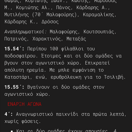
Θωμάς, Κομιώτης Ιωάν., Κωστής, Μαρούδας
Μ., Κομιώτης Αλ., Πάνος, Κάρδαρης Α.,
Μυτιλήνης (70΄ Μαλαφούρης), Καραμαλίκης,
Κάρδαρης Κ., Δρόσος
Αναπληρωματικοί:
Μαλαφούρης, Κουτσουπιάς,
Πατρινός, Χαρακτινός, Μεταξάς
15.54΄:
Περίπου 100 φίλαθλοι του
ποδοσφαίρου. Έτοιμες και οι δύο ομάδες να
βγουν στον αγωνιστικό χώρο. Επικρατεί
απόλυτη ηρεμία. Με μπλε εμφάνιση το
Καταστάρι, ενώ, ερυθρόλευκη για το Τσιλιβή.
15.55΄:
Βγαίνουν οι δύο ομάδες στον
αγωνιστικό χώρο.
ΕΝΑΡΞΗ ΑΓΩΝΑ
4΄:
Αναγνωριστικό παιχνίδι στα πρώτα λεπτά,
χωρίς φάσεις.
Και οι δύο ομάδες έχουν απουσίες. 4