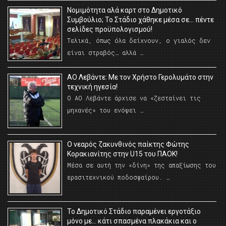
Νομιμότητα αλά καρτ στο Δημοτικό
Συμβούλιο; Το Στάδιο χάθηκε μέσα σε… πέντε
σελίδες προϋπολογισμού!
Τελικά, όπως όλα δείχνουν, ο γιαλός δεν
είναι στραβός… αλλά …
ΑΟ Λεβάντε: Με τον Χρήστο Γερολυμάτο στην
τεχνική ηγεσία!
Ο ΑΟ Λεβάντε άρχισε να «ζεσταίνει τις
μηχανές» του ενόψει …
O νεαρός ζακυνθινός παίκτης Φώτης
Κορακιανίτης στην U15 του ΠΑΟΚ!
Μέσα σε αυτή την «δίνη» της απαξίωσης του
ερασιτεχνικού ποδοσφαίρου. …
Το Δημοτικό Στάδιο παραμένει εργοτάξιο
μόνο με… κάτι σπασμένα πλακάκια και ο