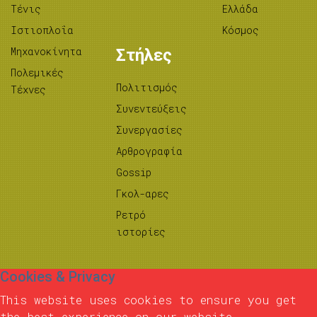
Τένις
Ελλάδα
Ιστιοπλοΐα
Κόσμος
Μηχανοκίνητα
Στήλες
Πολεμικές
Πολιτισμός
Τέχνες
Συνεντεύξεις
Συνεργασίες
Αρθρογραφία
Gossip
Γκολ-αρες
Ρετρό
ιστορίες
Cookies & Privacy
This website uses cookies to ensure you get
the best experience on our website.