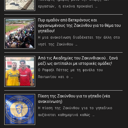
εργασιών, η εικόνα προκαλεί …
Πυρ ομαδόν από Βετεράνους και
οργανωμένους της Ζακύνθου για το θέμα του
γηπέδου!
Η μια ανακοίνωση διαδέχεται την άλλη στο
νησί της Ζακύνθου …
Από τις Ακαδημίες του Ζακυνθιακού… ξανά
μαζί ως αντίπαλοι με ιστορικές ομάδες!
Ο Ραφαήλ Πέττας με τη φανέλα του
Πανιωνίου και ο …
Πίεση της Ζακύνθου για το γήπεδο (νέα
ανακοίνωση)
Η πίεση της Ζακύνθου για το γηπεδικο
αυξάνεται καθημερινά καθώς …