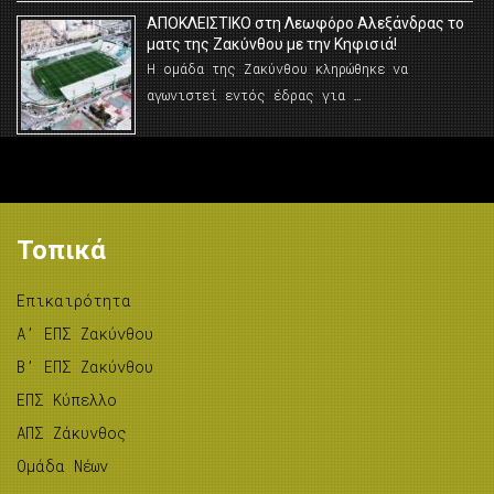
AΠΟΚΛΕΙΣΤΙΚΟ στη Λεωφόρο Αλεξάνδρας το
ματς της Ζακύνθου με την Κηφισιά!
Η ομάδα της Ζακύνθου κληρώθηκε να
αγωνιστεί εντός έδρας για …
Τοπικά
Επικαιρότητα
A’ ΕΠΣ Ζακύνθου
B’ ΕΠΣ Ζακύνθου
ΕΠΣ Κύπελλο
ΑΠΣ Ζάκυνθος
Ομάδα Νέων