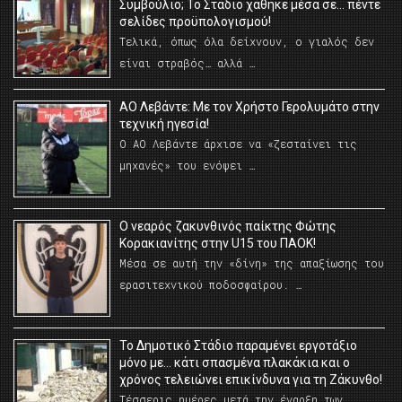
Συμβούλιο; Το Στάδιο χάθηκε μέσα σε… πέντε
σελίδες προϋπολογισμού!
Τελικά, όπως όλα δείχνουν, ο γιαλός δεν
είναι στραβός… αλλά …
ΑΟ Λεβάντε: Με τον Χρήστο Γερολυμάτο στην
τεχνική ηγεσία!
Ο ΑΟ Λεβάντε άρχισε να «ζεσταίνει τις
μηχανές» του ενόψει …
O νεαρός ζακυνθινός παίκτης Φώτης
Κορακιανίτης στην U15 του ΠΑΟΚ!
Μέσα σε αυτή την «δίνη» της απαξίωσης του
ερασιτεχνικού ποδοσφαίρου. …
Το Δημοτικό Στάδιο παραμένει εργοτάξιο
μόνο με… κάτι σπασμένα πλακάκια και ο
χρόνος τελειώνει επικίνδυνα για τη Ζάκυνθο!
Τέσσερις ημέρες μετά την έναρξη των