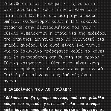
Ζακύνθου η οποία βρέθηκε χωρίς να φταίει
στο “καναβάτσο” καθώς ήταν υπόλογη στην
ίδια την ΕΠΟ. Μετά από αυτή την απόφαση
υπήρξαν κλυδωνισμοί καθώς η ΕΠΣ Ζακύνθου
στράφηκε στην δευτεραθλήτρια που ήταν η
Θύελλα Αμπελοκήπων η οποία για της πρόεδρου
της απάντησε αρνητικά στο να αγωνιστεί στα
μπαράζ ανόδου. Όλο αυτό είναι ένα πλήγμα
για το ζακυνθινό ποδόσφαιρο καθώς το χάνει
μια 2η εκπροσώπηση στη δυνατή του χρόνου Γ΄
Εθνική κατηγορία. Η θέση αυτή μένει κενή
και οι ομάδες που θα αγωνιστούν με τον ΑΟ
Τσιλιβη θα παίρνουν τους βαθμούς άνευ
αγώνα.
Η ανακοίνωση του ΑΟ Τσιλιβη:
“
Θέλουνε να ζητήσουμε συγνώμη από τον φίλαθλο
κόσμο του νησιού, γιατί παρ΄ ολο που κάναμε
κάθε δυνατή προσπάθεια δεν κατέστη δυνατόν οι