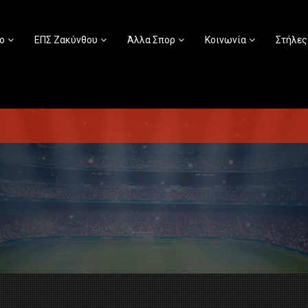
ο
ΕΠΣ Ζακύνθου
Άλλα Σπορ
Κοινωνία
Στήλες