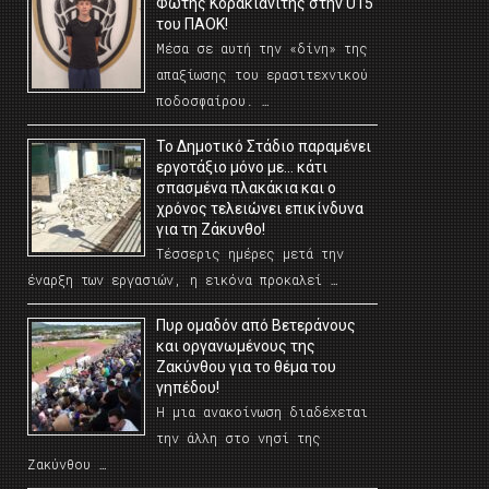
Φώτης Κορακιανίτης στην U15
του ΠΑΟΚ!
Μέσα σε αυτή την «δίνη» της
απαξίωσης του ερασιτεχνικού
ποδοσφαίρου. …
Το Δημοτικό Στάδιο παραμένει
εργοτάξιο μόνο με… κάτι
σπασμένα πλακάκια και ο
χρόνος τελειώνει επικίνδυνα
για τη Ζάκυνθο!
Τέσσερις ημέρες μετά την
έναρξη των εργασιών, η εικόνα προκαλεί …
Πυρ ομαδόν από Βετεράνους
και οργανωμένους της
Ζακύνθου για το θέμα του
γηπέδου!
Η μια ανακοίνωση διαδέχεται
την άλλη στο νησί της
Ζακύνθου …