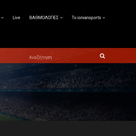
Live
ΒΑΘΜΟΛΟΓΙΕΣ
Το ioniansports