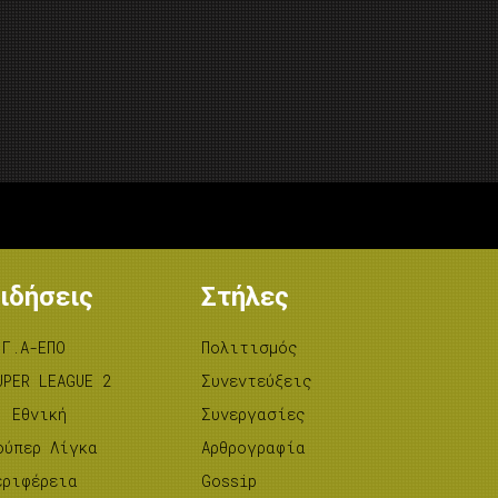
ιδήσεις
Στήλες
.Γ.Α-ΕΠΟ
Πολιτισμός
UPER LEAGUE 2
Συνεντεύξεις
’ Εθνική
Συνεργασίες
ούπερ Λίγκα
Αρθρογραφία
εριφέρεια
Gossip