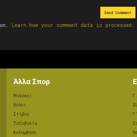
pam.
Learn how your comment data is processed.
Άλλα Σπορ
Ε
Μπάσκετ
Γ
Βόλεϊ
S
Στίβος
Γ
Tοξοβολία
Σ
Κολύμβηση
Π