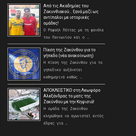
Από τις Ακαδημίες του
Ζακυνθιακού… ξανά μαζί ως
αντίπαλοι με ιστορικές
ομάδες!
Ο Ραφαήλ Πέττας με τη φανέλα
του Πανιωνίου και ο …
Πίεση της Ζακύνθου για το
γήπεδο (νέα ανακοίνωση)
Η πίεση της Ζακύνθου για το
γηπεδικο αυξάνεται
καθημερινά καθώς …
AΠΟΚΛΕΙΣΤΙΚΟ στη Λεωφόρο
Αλεξάνδρας το ματς της
Ζακύνθου με την Κηφισιά!
Η ομάδα της Ζακύνθου
κληρώθηκε να αγωνιστεί εντός
έδρας για …