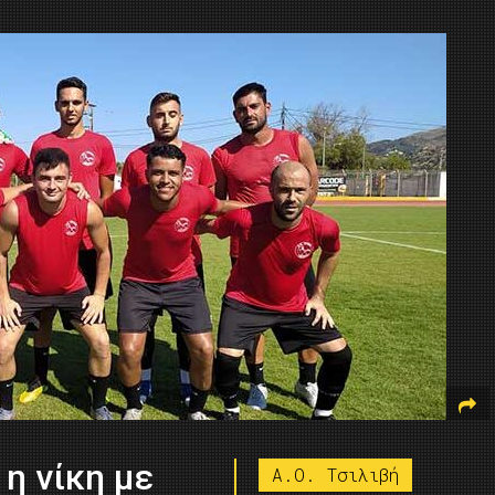
 η νίκη με
Α.Ο. Τσιλιβή