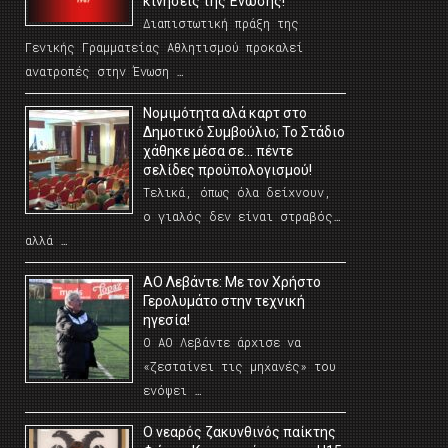
κινήσεις της Ένωσης!
Διαπιστωτική πράξη της
Γενικής Γραμματείας Αθλητισμού προκαλεί
ανατροπές στην Ένωση …
Νομιμότητα αλά καρτ στο
Δημοτικό Συμβούλιο; Το Στάδιο
χάθηκε μέσα σε… πέντε
σελίδες προϋπολογισμού!
Τελικά, όπως όλα δείχνουν,
ο γιαλός δεν είναι στραβός…
αλλά …
ΑΟ Λεβάντε: Με τον Χρήστο
Γερολυμάτο στην τεχνική
ηγεσία!
Ο ΑΟ Λεβάντε άρχισε να
«ζεσταίνει τις μηχανές» του
ενόψει …
O νεαρός ζακυνθινός παίκτης