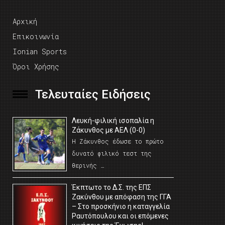
Αρχική
Επικοινωνία
Ionian Sports
Όροι Χρήσης
Τελευταίες Ειδήσεις
Λευκή-φιλική ισοπαλία η
Ζάκυνθος με ΑΕΛ (0-0)
Η Ζάκυνθος έδωσε το πρώτο
δυνατό φιλικό τεστ της
θερινής …
Έκπτωτο το Δ.Σ. της ΕΠΣ
Ζακύνθου με απόφαση της ΓΓΑ
– Στο προσκήνιο η καταγγελία
Ραυτόπουλου και οι επόμενες