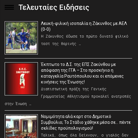
Τελευταίες Ειδήσεις
Λευκή-φιλική ισοπαλία η Ζάκυνθος με ΑΕΛ
(0-0)
Η Ζάκυνθος έδωσε το πρώτο δυνατό φιλικό
τεστ της θερινής …
Έκπτωτο το Δ.Σ. της ΕΠΣ Ζακύνθου με
απόφαση της ΓΓΑ – Στο προσκήνιο η
καταγγελία Ραυτόπουλου και οι επόμενες
κινήσεις της Ένωσης!
Διαπιστωτική πράξη της Γενικής
Γραμματείας Αθλητισμού προκαλεί ανατροπές
στην Ένωση …
Νομιμότητα αλά καρτ στο Δημοτικό
Συμβούλιο; Το Στάδιο χάθηκε μέσα σε… πέντε
σελίδες προϋπολογισμού!
Τελικά, όπως όλα δείχνουν, ο γιαλός δεν