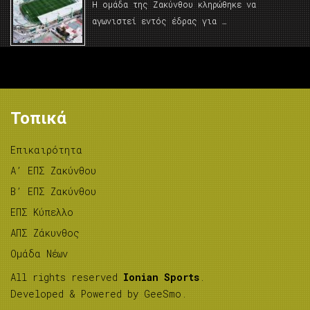
Η ομάδα της Ζακύνθου κληρώθηκε να
αγωνιστεί εντός έδρας για …
Τοπικά
Επικαιρότητα
A’ ΕΠΣ Ζακύνθου
B’ ΕΠΣ Ζακύνθου
ΕΠΣ Κύπελλο
ΑΠΣ Ζάκυνθος
Ομάδα Νέων
All rights reserved
Ionian Sports
.
Developed & Powered by
GeeSmo
.