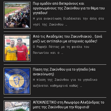
Πυρ ομαδόν από Βετεράνους και
οργανωμένους της Ζακύνθου για το θέμα του
γηπέδου!
Η μια ανακοίνωση διαδέχεται την άλλη στο
νησί της Ζακύνθου …
Από τις Ακαδημίες του Ζακυνθιακού… ξανά
μαζί ως αντίπαλοι με ιστορικές ομάδες!
Ο Ραφαήλ Πέττας με τη φανέλα του
Πανιωνίου και ο …
Πίεση της Ζακύνθου για το γήπεδο (νέα
ανακοίνωση)
Η πίεση της Ζακύνθου για το γηπεδικο
αυξάνεται καθημερινά καθώς …
AΠΟΚΛΕΙΣΤΙΚΟ στη Λεωφόρο Αλεξάνδρας το
ματς της Ζακύνθου με την Κηφισιά!