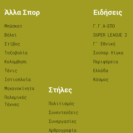
Άλλα Σπορ
Ειδήσεις
Μπάσκετ
Γ.Γ.Α-ΕΠΟ
Βόλεϊ
SUPER LEAGUE 2
Στίβος
Γ’ Εθνική
Tοξοβολία
Σούπερ Λίγκα
Κολύμβηση
Περιφέρεια
Τένις
Ελλάδα
Ιστιοπλοΐα
Κόσμος
Μηχανοκίνητα
Στήλες
Πολεμικές
Πολιτισμός
Τέχνες
Συνεντεύξεις
Συνεργασίες
Αρθρογραφία