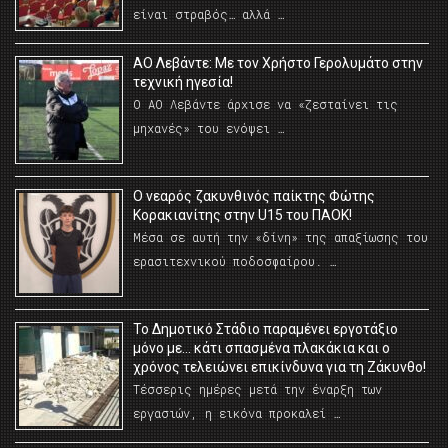
είναι στραβός… αλλά …
ΑΟ Λεβάντε: Με τον Χρήστο Γερολυμάτο στην
τεχνική ηγεσία!
Ο ΑΟ Λεβάντε άρχισε να «ζεσταίνει τις
μηχανές» του ενόψει …
O νεαρός ζακυνθινός παίκτης Φώτης
Κορακιανίτης στην U15 του ΠΑΟΚ!
Μέσα σε αυτή την «δίνη» της απαξίωσης του
ερασιτεχνικού ποδοσφαίρου. …
Το Δημοτικό Στάδιο παραμένει εργοτάξιο
μόνο με… κάτι σπασμένα πλακάκια και ο
χρόνος τελειώνει επικίνδυνα για τη Ζάκυνθο!
Τέσσερις ημέρες μετά την έναρξη των
εργασιών, η εικόνα προκαλεί …