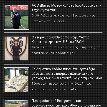
ΑΟ Λεβάντε: Με τον Χρήστο Γερολυμάτο στην
τεχνική ηγεσία!
Ο ΑΟ Λεβάντε άρχισε να «ζεσταίνει τις
μηχανές» του ενόψει …
O νεαρός ζακυνθινός παίκτης Φώτης
Κορακιανίτης στην U15 του ΠΑΟΚ!
Μέσα σε αυτή την «δίνη» της απαξίωσης του
ερασιτεχνικού ποδοσφαίρου. …
Το Δημοτικό Στάδιο παραμένει εργοτάξιο
μόνο με… κάτι σπασμένα πλακάκια και ο
χρόνος τελειώνει επικίνδυνα για τη Ζάκυνθο!
Τέσσερις ημέρες μετά την έναρξη των
εργασιών, η εικόνα προκαλεί …
Πυρ ομαδόν από Βετεράνους και
οργανωμένους της Ζακύνθου για το θέμα του