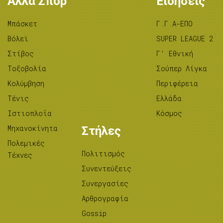
Άλλα Σπορ
Ειδήσεις
Μπάσκετ
Γ.Γ.Α-ΕΠΟ
Βόλεϊ
SUPER LEAGUE 2
Στίβος
Γ’ Εθνική
Tοξοβολία
Σούπερ Λίγκα
Κολύμβηση
Περιφέρεια
Τένις
Ελλάδα
Ιστιοπλοΐα
Κόσμος
Μηχανοκίνητα
Στήλες
Πολεμικές
Πολιτισμός
Τέχνες
Συνεντεύξεις
Συνεργασίες
Αρθρογραφία
Gossip