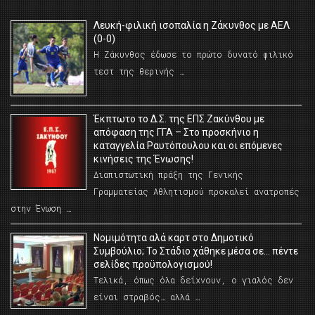
Λευκή-φιλική ισοπαλία η Ζάκυνθος με ΑΕΛ
(0-0)
Η Ζάκυνθος έδωσε το πρώτο δυνατό φιλικό
τεστ της θερινής …
Έκπτωτο το Δ.Σ. της ΕΠΣ Ζακύνθου με
απόφαση της ΓΓΑ – Στο προσκήνιο η
καταγγελία Ραυτόπουλου και οι επόμενες
κινήσεις της Ένωσης!
Διαπιστωτική πράξη της Γενικής
Γραμματείας Αθλητισμού προκαλεί ανατροπές
στην Ένωση …
Νομιμότητα αλά καρτ στο Δημοτικό
Συμβούλιο; Το Στάδιο χάθηκε μέσα σε… πέντε
σελίδες προϋπολογισμού!
Τελικά, όπως όλα δείχνουν, ο γιαλός δεν
είναι στραβός… αλλά …