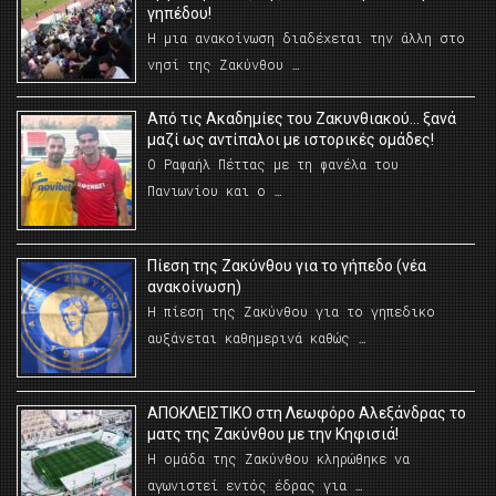
γηπέδου!
Η μια ανακοίνωση διαδέχεται την άλλη στο
νησί της Ζακύνθου …
Από τις Ακαδημίες του Ζακυνθιακού… ξανά
μαζί ως αντίπαλοι με ιστορικές ομάδες!
Ο Ραφαήλ Πέττας με τη φανέλα του
Πανιωνίου και ο …
Πίεση της Ζακύνθου για το γήπεδο (νέα
ανακοίνωση)
Η πίεση της Ζακύνθου για το γηπεδικο
αυξάνεται καθημερινά καθώς …
AΠΟΚΛΕΙΣΤΙΚΟ στη Λεωφόρο Αλεξάνδρας το
ματς της Ζακύνθου με την Κηφισιά!
Η ομάδα της Ζακύνθου κληρώθηκε να
αγωνιστεί εντός έδρας για …