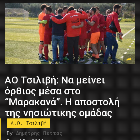
ΑΟ Τσιλιβή: Nα μείνει
όρθιος μέσα στο
“Mαρακανά”. Η αποστολή
της νησιώτικης ομάδας
Α.Ο. Τσιλιβή
By
Δημήτρης Πέττας