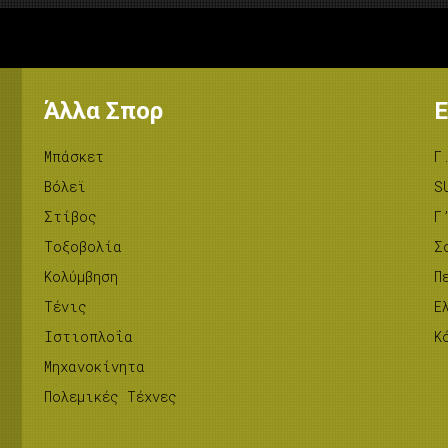
Άλλα Σπορ
Ε
Μπάσκετ
Γ
Βόλεϊ
S
Στίβος
Γ
Tοξοβολία
Σ
Κολύμβηση
Π
Τένις
Ε
Ιστιοπλοΐα
Κ
Μηχανοκίνητα
Πολεμικές Τέχνες