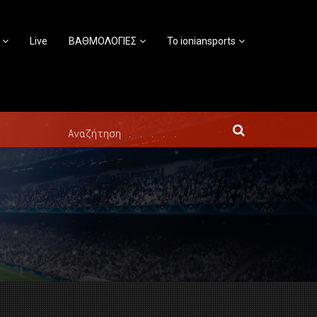
Live
ΒΑΘΜΟΛΟΓΙΕΣ
Το ioniansports