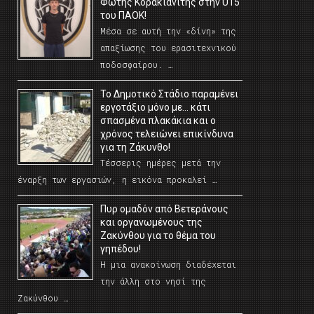
Φώτης Κορακιανίτης στην U15
του ΠΑΟΚ!
Μέσα σε αυτή την «δίνη» της
απαξίωσης του ερασιτεχνικού
ποδοσφαίρου. …
Το Δημοτικό Στάδιο παραμένει
εργοτάξιο μόνο με… κάτι
σπασμένα πλακάκια και ο
χρόνος τελειώνει επικίνδυνα
για τη Ζάκυνθο!
Τέσσερις ημέρες μετά την
έναρξη των εργασιών, η εικόνα προκαλεί …
Πυρ ομαδόν από Βετεράνους
και οργανωμένους της
Ζακύνθου για το θέμα του
γηπέδου!
Η μια ανακοίνωση διαδέχεται
την άλλη στο νησί της
Ζακύνθου …