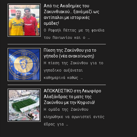
Από τις Ακαδημίες του
Ζακυνθιακού… ξανά μαζί ως
αντίπαλοι με ιστορικές
ομάδες!
Ο Ραφαήλ Πέττας με τη φανέλα
του Πανιωνίου και ο …
Πίεση της Ζακύνθου για το
γήπεδο (νέα ανακοίνωση)
Η πίεση της Ζακύνθου για το
γηπεδικο αυξάνεται
καθημερινά καθώς …
AΠΟΚΛΕΙΣΤΙΚΟ στη Λεωφόρο
Αλεξάνδρας το ματς της
Ζακύνθου με την Κηφισιά!
Η ομάδα της Ζακύνθου
κληρώθηκε να αγωνιστεί εντός
έδρας για …