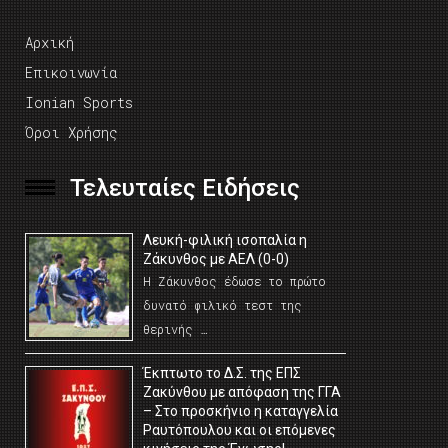
Αρχική
Επικοινωνία
Ionian Sports
Όροι Χρήσης
Τελευταίες Ειδήσεις
Λευκή-φιλική ισοπαλία η
Ζάκυνθος με ΑΕΛ (0-0)
Η Ζάκυνθος έδωσε το πρώτο
δυνατό φιλικό τεστ της
θερινής …
Έκπτωτο το Δ.Σ. της ΕΠΣ
Ζακύνθου με απόφαση της ΓΓΑ
– Στο προσκήνιο η καταγγελία
Ραυτόπουλου και οι επόμενες