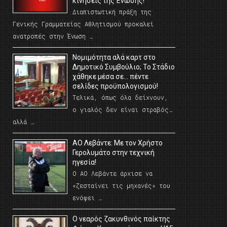
κινήσεις της Ένωσης!
Διαπιστωτική πράξη της
Γενικής Γραμματείας Αθλητισμού προκαλεί
ανατροπές στην Ένωση …
Νομιμότητα αλά καρτ στο
Δημοτικό Συμβούλιο; Το Στάδιο
χάθηκε μέσα σε… πέντε
σελίδες προϋπολογισμού!
Τελικά, όπως όλα δείχνουν,
ο γιαλός δεν είναι στραβός…
αλλά …
ΑΟ Λεβάντε: Με τον Χρήστο
Γερολυμάτο στην τεχνική
ηγεσία!
Ο ΑΟ Λεβάντε άρχισε να
«ζεσταίνει τις μηχανές» του
ενόψει …
O νεαρός ζακυνθινός παίκτης