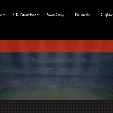
ο
ΕΠΣ Ζακύνθου
Άλλα Σπορ
Κοινωνία
Στήλες