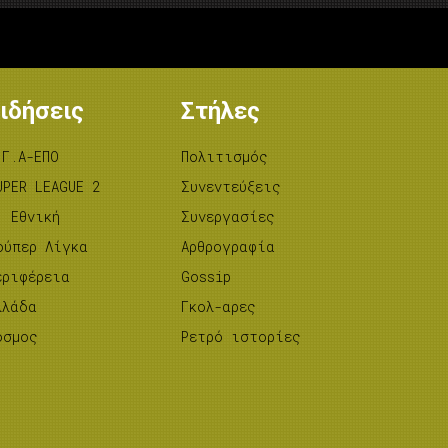
ιδήσεις
Στήλες
.Γ.Α-ΕΠΟ
Πολιτισμός
UPER LEAGUE 2
Συνεντεύξεις
’ Εθνική
Συνεργασίες
ούπερ Λίγκα
Αρθρογραφία
εριφέρεια
Gossip
λλάδα
Γκολ-αρες
όσμος
Ρετρό ιστορίες