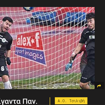
ίγαντα Παν.
Α.Ο. Τσιλιβή