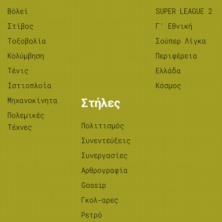
Βόλεϊ
SUPER LEAGUE 2
Στίβος
Γ’ Εθνική
Tοξοβολία
Σούπερ Λίγκα
Κολύμβηση
Περιφέρεια
Τένις
Ελλάδα
Ιστιοπλοΐα
Κόσμος
Μηχανοκίνητα
Στήλες
Πολεμικές
Πολιτισμός
Τέχνες
Συνεντεύξεις
Συνεργασίες
Αρθρογραφία
Gossip
Γκολ-αρες
Ρετρό