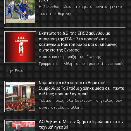
(0-0)
Η Ζάκυνθος έδωσε το πρώτο δυνατό φιλικό
τεστ της θερινής …
Έκπτωτο το Δ.Σ. της ΕΠΣ Ζακύνθου με
απόφαση της ΓΓΑ – Στο προσκήνιο η
καταγγελία Ραυτόπουλου και οι επόμενες
κινήσεις της Ένωσης!
Διαπιστωτική πράξη της Γενικής
Γραμματείας Αθλητισμού προκαλεί ανατροπές
στην Ένωση …
Νομιμότητα αλά καρτ στο Δημοτικό
Συμβούλιο; Το Στάδιο χάθηκε μέσα σε… πέντε
σελίδες προϋπολογισμού!
Τελικά, όπως όλα δείχνουν, ο γιαλός δεν
είναι στραβός… αλλά …
ΑΟ Λεβάντε: Με τον Χρήστο Γερολυμάτο στην
τεχνική ηγεσία!