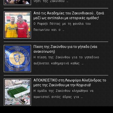
νησί της Ζακύνθου …
Από τις Ακαδημίες του Ζακυνθιακού… ξανά
μαζί ως αντίπαλοι με ιστορικές ομάδες!
Ο Ραφαήλ Πέττας με τη φανέλα του
Πανιωνίου και ο …
Πίεση της Ζακύνθου για το γήπεδο (νέα
ανακοίνωση)
Η πίεση της Ζακύνθου για το γηπεδικο
αυξάνεται καθημερινά καθώς …
AΠΟΚΛΕΙΣΤΙΚΟ στη Λεωφόρο Αλεξάνδρας το
ματς της Ζακύνθου με την Κηφισιά!
Η ομάδα της Ζακύνθου κληρώθηκε να
αγωνιστεί εντός έδρας για …