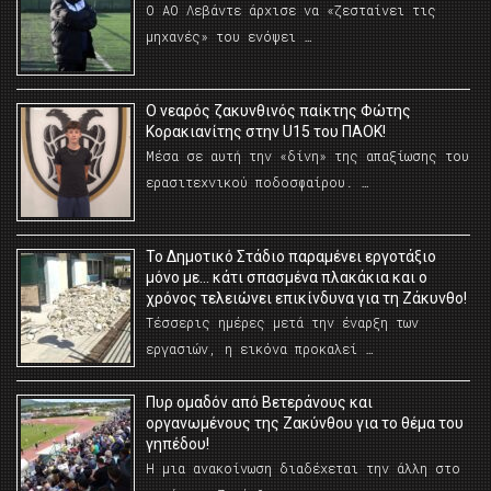
Ο ΑΟ Λεβάντε άρχισε να «ζεσταίνει τις
μηχανές» του ενόψει …
O νεαρός ζακυνθινός παίκτης Φώτης
Κορακιανίτης στην U15 του ΠΑΟΚ!
Μέσα σε αυτή την «δίνη» της απαξίωσης του
ερασιτεχνικού ποδοσφαίρου. …
Το Δημοτικό Στάδιο παραμένει εργοτάξιο
μόνο με… κάτι σπασμένα πλακάκια και ο
χρόνος τελειώνει επικίνδυνα για τη Ζάκυνθο!
Τέσσερις ημέρες μετά την έναρξη των
εργασιών, η εικόνα προκαλεί …
Πυρ ομαδόν από Βετεράνους και
οργανωμένους της Ζακύνθου για το θέμα του
γηπέδου!
Η μια ανακοίνωση διαδέχεται την άλλη στο