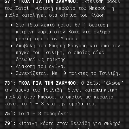
67΄: ΓΚΟΛ ΓΙΑ ΤΗΝ ΖΑΚΥΝΘΟ.
Εκτέλεση φάουλ
του Ζαϊρί, γυριστή κεφαλιά του Μπεσού, η
μπάλα καταλήγει στα δίχτυα του Κλάδη.
Στο ίδιο λεπτό (σ.σ. 67΄) δεύτερη
κίτρινη κάρτα στον Κόκα για σκληρό
μαρκάρισμα στον Μπεσού.
Αποβολή του Μπάμπη Μάργαρη και από τον
πάγκο του Τσιλιβή, ο οποίος είχε
δηλωθεί ως παίκτης.
Διακοπή του αγώνα.
Συνεχίζεται… Με 10 παίκτες το Τσιλιβή.
73΄: ΓΚΟΛ ΓΙΑ ΤΗΝ ΖΑΚΥΝΘΟ.
Ο Ζαϊρί “άλωσε”
την άμυνα του Τσιλιβή, δίνει καταπληκτική
μπαλιά στον Μπεσού, ο οποίος με κεφαλιά
κάνει το 1 – 3 για την ομάδα του.
75΄:
Το 1 – 3 παραμένει.
79΄:
Κίτρινη κάρτα στον Βελλίδη για σκληρό