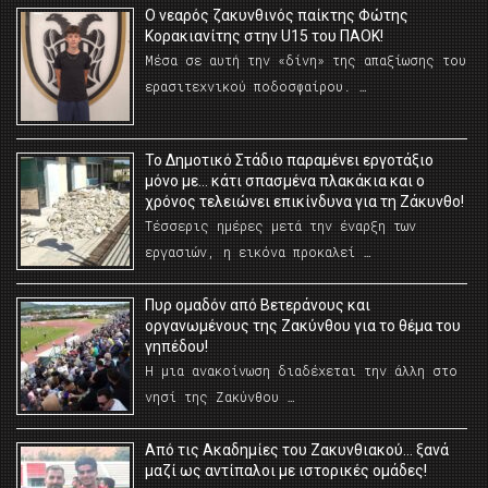
O νεαρός ζακυνθινός παίκτης Φώτης
Κορακιανίτης στην U15 του ΠΑΟΚ!
Μέσα σε αυτή την «δίνη» της απαξίωσης του
ερασιτεχνικού ποδοσφαίρου. …
Το Δημοτικό Στάδιο παραμένει εργοτάξιο
μόνο με… κάτι σπασμένα πλακάκια και ο
χρόνος τελειώνει επικίνδυνα για τη Ζάκυνθο!
Τέσσερις ημέρες μετά την έναρξη των
εργασιών, η εικόνα προκαλεί …
Πυρ ομαδόν από Βετεράνους και
οργανωμένους της Ζακύνθου για το θέμα του
γηπέδου!
Η μια ανακοίνωση διαδέχεται την άλλη στο
νησί της Ζακύνθου …
Από τις Ακαδημίες του Ζακυνθιακού… ξανά
μαζί ως αντίπαλοι με ιστορικές ομάδες!