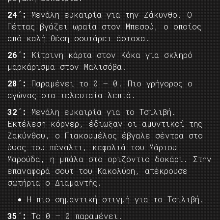
24΄:
Μεγάλη ευκαιρία για την Ζάκυνθο. Ο
Πέττας βγάζει ωραία στον Μπεσού, ο οποίος
από καλή θέση σουτάρει άστοχα.
26΄:
Κίτρινη κάρτα στον Κόκα για σκληρό
μαρκάρισμα στον Μαλισόβα.
28΄:
Παραμένει το 0 – 0. Πιο γρήγορος ο
αγώνας στα τελευταία λεπτά.
32΄:
Μεγάλη ευκαιρία για το Τσιλιβή.
Εκτέλεση κόρνερ, έδιωξαν οι αμυντικοί της
Ζακύνθου, ο Γιακουμέλος έβγαλε σέντρα στο
ύψος του πέναλτι, κεφαλιά του Μάριου
Μαρούδα, η μπάλα στο οριζόντιο δοκάρι. Στην
επαναφορά σουτ του Κακολύρη, απέκρουσε
σωτήρια ο Διαμαντής.
Η πιο σημαντική στιγμή για το Τσιλιβή.
35΄:
Το 0 – 0 παραμένει.