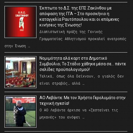
Έκπτωτο το Δ.Σ. της ΕΠΣ Ζακύνθου με
απόφαση της ΓΓΑ – Στο προσκήνιο η
καταγγελία Ραυτόπουλου και οι επόμενες
κινήσεις της Ένωσης!
Διαπιστωτική πράξη της Γενικής
Γραμματείας Αθλητισμού προκαλεί ανατροπές
στην Ένωση …
Νομιμότητα αλά καρτ στο Δημοτικό
Συμβούλιο; Το Στάδιο χάθηκε μέσα σε… πέντε
σελίδες προϋπολογισμού!
Τελικά, όπως όλα δείχνουν, ο γιαλός δεν
είναι στραβός… αλλά …
ΑΟ Λεβάντε: Με τον Χρήστο Γερολυμάτο στην
τεχνική ηγεσία!
Ο ΑΟ Λεβάντε άρχισε να «ζεσταίνει τις
μηχανές» του ενόψει …