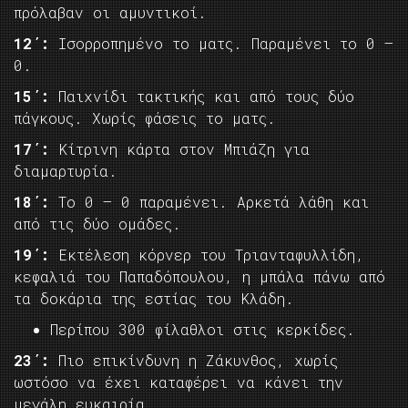
πρόλαβαν οι αμυντικοί.
12΄:
Ισορροπημένο το ματς. Παραμένει το 0 –
0.
15΄:
Παιχνίδι τακτικής και από τους δύο
πάγκους. Χωρίς φάσεις το ματς.
17΄:
Κίτρινη κάρτα στον Μπιάζη για
διαμαρτυρία.
18΄:
Το 0 – 0 παραμένει. Αρκετά λάθη και
από τις δύο ομάδες.
19΄:
Εκτέλεση κόρνερ του Τριανταφυλλίδη,
κεφαλιά του Παπαδόπουλου, η μπάλα πάνω από
τα δοκάρια της εστίας του Κλάδη.
Περίπου 300 φίλαθλοι στις κερκίδες.
23΄:
Πιο επικίνδυνη η Ζάκυνθος, χωρίς
ωστόσο να έχει καταφέρει να κάνει την
μεγάλη ευκαιρία.