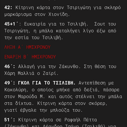
42:
Κίτρινη κάρτα στον Τσιριγώτη για σκληρό
μαρκάρισμα στον Χιονίδη.
45+1΄
: Ευκαιρία για το Τσιλιβή. Σουτ του
Τσιριγώτη, η μπάλα καταλήγει λίγο έξω από
την εστία του Τσιλιβή.
ΛΗΞΗ Α΄ ΗΜΙΧΡΟΝΟΥ
ΕΝΑΡΞΗ Β΄ ΗΜΙΧΡΟΝΟΥ
46΄:
Αλλαγή για την Ζάκυνθο. Στη θέση του
Χάρη Μαλλιά ο Ζαϊρί.
49΄:
ΓΚΟΛ ΓΙΑ ΤΟ ΤΣΙΛΙΒΗ.
Αντεπίθεση με
Κακολύρη, ο οποίος μπήκε από δεξιά, πάσαρε
στον Μαρούδα Μ. και αυτός στέλνει την μπάλα
στα δίχτυα. Κίτρινη κάρτα στον σκόρερ,
γιατί έβγαλε την μπλούζα του.
51΄:
Κίτρινη κάρτα σε Ραφαήλ Πέττα
(Ζάκυνθο) και Λέανδρο Τσάνη (Τσιλιβή) για