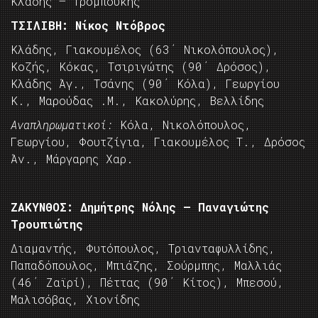
Κλάδης – Τρομπούκης
ΤΣΙΛΙΒΗ: Νίκος Ντόβρος
Κλάδης, Γιακουμέλος (63΄ Νικολόπουλος),
Κοζής, Κόκας, Τσιριγώτης (90΄ Δρόσος),
Κλάδης Άγ., Τσάνης (90΄ Κόλα), Γεωργίου
Κ., Μαρούδας .Μ., Κακολύρης, Βελλίδης
Αναπληρωματικοί:
Κόλα, Νικολόπουλος,
Γεωργίου, Φουτζίγια, Γιακουμέλος Τ., Δρόσος
Άν., Μάργαρης Χαρ.
ΖΑΚΥΝΘΟΣ: Δημήτρης Νόλης – Παναγιώτης
Τρουπιώτης
Διαμαντής, Φυτόπουλος, Τριανταφυλλίδης,
Παπαδόπουλος, Μπιάζης, Σούρμπης, Μαλλιάς
(46΄ Ζαϊρί), Πέττας (90΄ Κίτος), Μπεσού,
Μαλισόβας, Χιονίδης