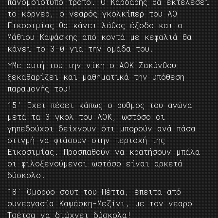
πανομοιότυπο τρόπο. Ο Κάρδαρης θα εκτελέσει
το κόρνερ, ο νεαρός γκολκίπερ του ΑΟ
Εικοσιμίας θα κάνει λάθος έξοδο και ο
Μάθιου Καψάσκης από κοντά με κεφαλιά θα
κάνει το 3-0 για την ομάδα του.
*Με αυτή του την νίκη ο ΑΟΚ Ζακύνθου
ξεκαθαρίζει και μαθηματικά την υπόθεση
παραμονής του!
15′ Έχει πέσει κάπως ο ρυθμός του αγώνα
μετά τα 3 γκολ του ΑΟΚ, ωστόσο οι
γηπεδούχοι δείχνουν ότι μπορούν ανά πάσα
στιγμή να φτάσουν στην περιοχή της
Εικοσιμίας. Προσπαθούν να κρατήσουν μπάλα
οι φιλοξενούμενοι ωστόσο είναι αρκετά
δύσκολο.
18′ Όμορφο σουτ του Πέττα, έπειτα από
συνεργασία Καψάσκη-Μεζίνι, με τον νεαρό
Τσέτσα να διώχνει δύσκολα!