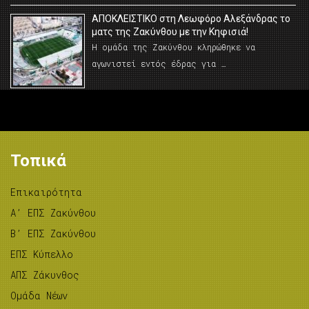
AΠΟΚΛΕΙΣΤΙΚΟ στη Λεωφόρο Αλεξάνδρας το
ματς της Ζακύνθου με την Κηφισιά!
Η ομάδα της Ζακύνθου κληρώθηκε να
αγωνιστεί εντός έδρας για …
Τοπικά
Επικαιρότητα
A’ ΕΠΣ Ζακύνθου
B’ ΕΠΣ Ζακύνθου
ΕΠΣ Κύπελλο
ΑΠΣ Ζάκυνθος
Ομάδα Νέων