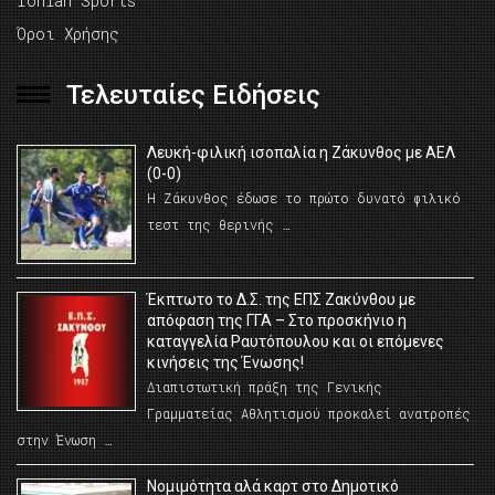
Ionian Sports
Όροι Χρήσης
Τελευταίες Ειδήσεις
Λευκή-φιλική ισοπαλία η Ζάκυνθος με ΑΕΛ
(0-0)
Η Ζάκυνθος έδωσε το πρώτο δυνατό φιλικό
τεστ της θερινής …
Έκπτωτο το Δ.Σ. της ΕΠΣ Ζακύνθου με
απόφαση της ΓΓΑ – Στο προσκήνιο η
καταγγελία Ραυτόπουλου και οι επόμενες
κινήσεις της Ένωσης!
Διαπιστωτική πράξη της Γενικής
Γραμματείας Αθλητισμού προκαλεί ανατροπές
στην Ένωση …
Νομιμότητα αλά καρτ στο Δημοτικό