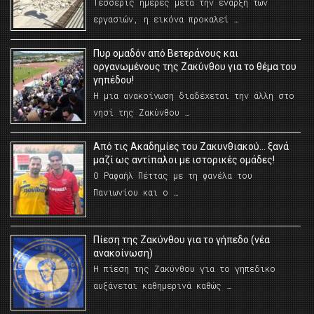
Τέσσερις ημέρες μετά την έναρξη των
εργασιών, η εικόνα προκαλεί …
Πυρ ομαδόν από Βετεράνους και
οργανωμένους της Ζακύνθου για το θέμα του
γηπέδου!
Η μια ανακοίνωση διαδέχεται την άλλη στο
νησί της Ζακύνθου …
Από τις Ακαδημίες του Ζακυνθιακού… ξανά
μαζί ως αντίπαλοι με ιστορικές ομάδες!
Ο Ραφαήλ Πέττας με τη φανέλα του
Πανιωνίου και ο …
Πίεση της Ζακύνθου για το γήπεδο (νέα
ανακοίνωση)
Η πίεση της Ζακύνθου για το γηπεδικο
αυξάνεται καθημερινά καθώς …