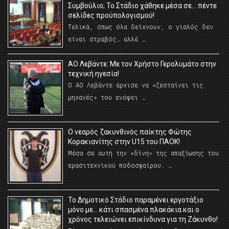
Συμβούλιο; Το Στάδιο χάθηκε μέσα σε… πέντε
σελίδες προϋπολογισμού!
Τελικά, όπως όλα δείχνουν, ο γιαλός δεν
είναι στραβός… αλλά …
ΑΟ Λεβάντε: Με τον Χρήστο Γερολυμάτο στην
τεχνική ηγεσία!
Ο ΑΟ Λεβάντε άρχισε να «ζεσταίνει τις
μηχανές» του ενόψει …
O νεαρός ζακυνθινός παίκτης Φώτης
Κορακιανίτης στην U15 του ΠΑΟΚ!
Μέσα σε αυτή την «δίνη» της απαξίωσης του
ερασιτεχνικού ποδοσφαίρου. …
Το Δημοτικό Στάδιο παραμένει εργοτάξιο
μόνο με… κάτι σπασμένα πλακάκια και ο
χρόνος τελειώνει επικίνδυνα για τη Ζάκυνθο!