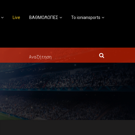
Live
ΒΑΘΜΟΛΟΓΙΕΣ
Το ioniansports