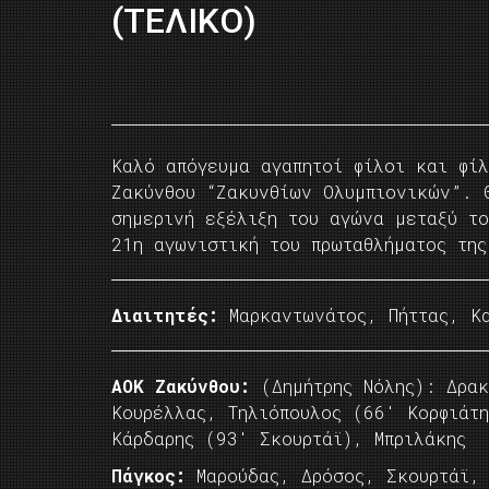
(ΤΕΛΙΚΟ)
Kαλό απόγευμα αγαπητοί φίλοι και φί
Ζακύνθου “Ζακυνθίων Ολυμπιονικών”. 
σημερινή εξέλιξη του αγώνα μεταξύ τ
21η αγωνιστική του πρωταθλήματος της
Διαιτητές:
Μαρκαντωνάτος, Πήττας, Κα
AOK Zακύνθου:
(Δημήτρης Νόλης): Δρακ
Κουρέλλας, Τηλιόπουλος (66′ Κορφιάτ
Κάρδαρης (93′ Σκουρτάϊ), Μπριλάκης
Πάγκος:
Μαρούδας, Δρόσος, Σκουρτάϊ, 