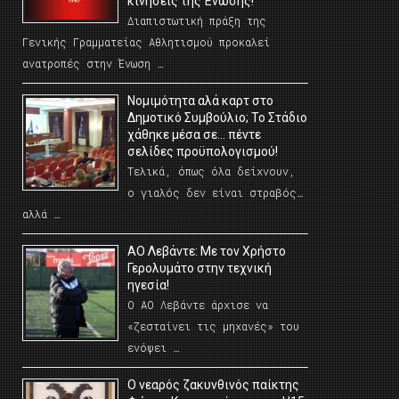
κινήσεις της Ένωσης!
Διαπιστωτική πράξη της
Γενικής Γραμματείας Αθλητισμού προκαλεί
ανατροπές στην Ένωση …
Νομιμότητα αλά καρτ στο
Δημοτικό Συμβούλιο; Το Στάδιο
χάθηκε μέσα σε… πέντε
σελίδες προϋπολογισμού!
Τελικά, όπως όλα δείχνουν,
ο γιαλός δεν είναι στραβός…
αλλά …
ΑΟ Λεβάντε: Με τον Χρήστο
Γερολυμάτο στην τεχνική
ηγεσία!
Ο ΑΟ Λεβάντε άρχισε να
«ζεσταίνει τις μηχανές» του
ενόψει …
O νεαρός ζακυνθινός παίκτης