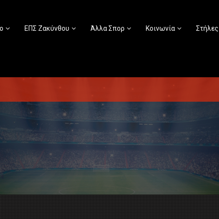
ο
ΕΠΣ Ζακύνθου
Άλλα Σπορ
Κοινωνία
Στήλες