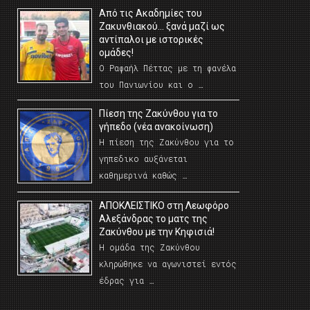
Από τις Ακαδημίες του
Ζακυνθιακού… ξανά μαζί ως
αντίπαλοι με ιστορικές
ομάδες!
Ο Ραφαήλ Πέττας με τη φανέλα
του Πανιωνίου και ο …
Πίεση της Ζακύνθου για το
γήπεδο (νέα ανακοίνωση)
Η πίεση της Ζακύνθου για το
γηπεδικο αυξάνεται
καθημερινά καθώς …
AΠΟΚΛΕΙΣΤΙΚΟ στη Λεωφόρο
Αλεξάνδρας το ματς της
Ζακύνθου με την Κηφισιά!
Η ομάδα της Ζακύνθου
κληρώθηκε να αγωνιστεί εντός
έδρας για …