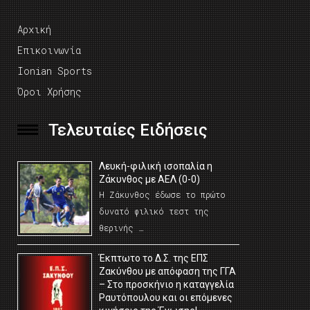
Αρχική
Επικοινωνία
Ionian Sports
Όροι Χρήσης
Τελευταίες Ειδήσεις
Λευκή-φιλική ισοπαλία η
Ζάκυνθος με ΑΕΛ (0-0)
Η Ζάκυνθος έδωσε το πρώτο
δυνατό φιλικό τεστ της
θερινής …
Έκπτωτο το Δ.Σ. της ΕΠΣ
Ζακύνθου με απόφαση της ΓΓΑ
– Στο προσκήνιο η καταγγελία
Ραυτόπουλου και οι επόμενες