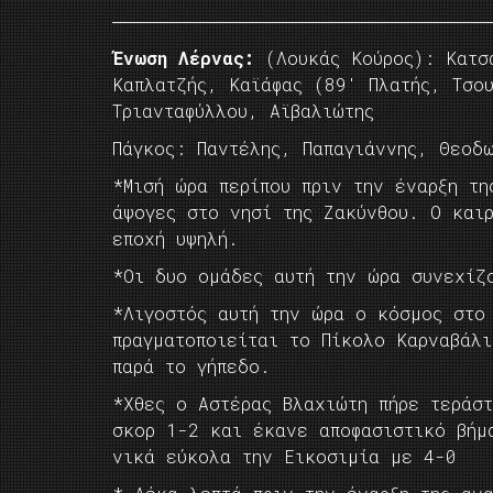
Ένωση Λέρνας:
(Λουκάς Κούρος): Κατσα
Καπλατζής, Καϊάφας (89′ Πλατής, Τσου
Τριανταφύλλου, Αϊβαλιώτης
Πάγκος: Παντέλης, Παπαγιάννης, Θεοδω
*Μισή ώρα περίπου πριν την έναρξη τη
άψογες στο νησί της Ζακύνθου. Ο και
εποχή υψηλή.
*Οι δυο ομάδες αυτή την ώρα συνεχίζ
*Λιγοστός αυτή την ώρα ο κόσμος στο
πραγματοποιείται το Πίκολο Καρναβάλ
παρά το γήπεδο.
*Χθες ο Αστέρας Βλαχιώτη πήρε τεράσ
σκορ 1-2 και έκανε αποφασιστικό βήμ
νικά εύκολα την Εικοσιμία με 4-0