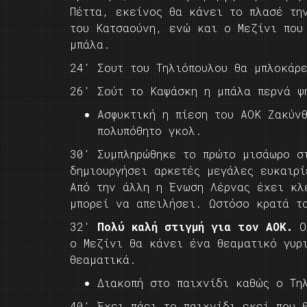
Πέττα, εκείνος θα κάνει το πλασέ τη
του Κατσαούνη, ενώ και ο Μεζίνι που
μπάλα.
24′ Σουτ του Τηλιόπουλου θα μπλοκάρ
26′ Σούτ το Καψάσκη η μπάλα περνά ψ
Ασφυκτική η πίεση του ΑΟΚ Ζακύν
πολυπόθητο γκολ.
30′ Συμπληρώθηκε το πρώτο μισάωρο σ
δημιουργήσει αρκετές μεγάλες ευκαιρ
Από την άλλη η Ένωση Λέρνας έχει κλ
μπορεί να απειλήσει. Ωστόσο κρατά τ
32′
Πολύ καλή στιγμή για τον ΑΟΚ.
Ο 
ο Μεζίνι θα κάνει ένα θεαματικό γυρ
θεαματικά.
Διακοπή στο παιχνίδι καθώς ο Τη
40′ Έχει πάει το παιχνίδι εκεί που 