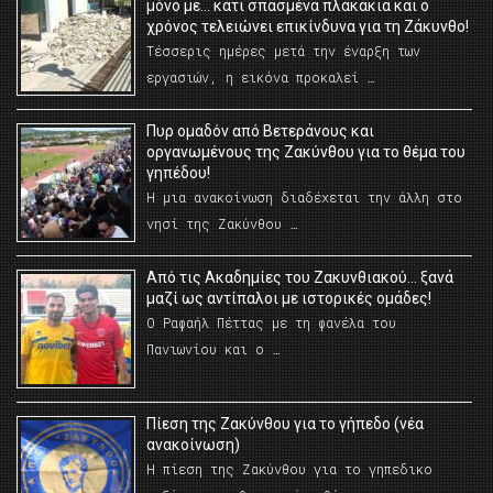
μόνο με… κάτι σπασμένα πλακάκια και ο
χρόνος τελειώνει επικίνδυνα για τη Ζάκυνθο!
Τέσσερις ημέρες μετά την έναρξη των
εργασιών, η εικόνα προκαλεί …
Πυρ ομαδόν από Βετεράνους και
οργανωμένους της Ζακύνθου για το θέμα του
γηπέδου!
Η μια ανακοίνωση διαδέχεται την άλλη στο
νησί της Ζακύνθου …
Από τις Ακαδημίες του Ζακυνθιακού… ξανά
μαζί ως αντίπαλοι με ιστορικές ομάδες!
Ο Ραφαήλ Πέττας με τη φανέλα του
Πανιωνίου και ο …
Πίεση της Ζακύνθου για το γήπεδο (νέα
ανακοίνωση)
Η πίεση της Ζακύνθου για το γηπεδικο