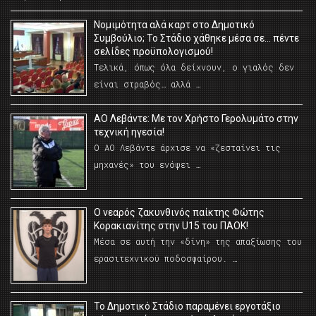
Νομιμότητα αλά καρτ στο Δημοτικό
Συμβούλιο; Το Στάδιο χάθηκε μέσα σε… πέντε
σελίδες προϋπολογισμού!
Τελικά, όπως όλα δείχνουν, ο γιαλός δεν
είναι στραβός… αλλά …
ΑΟ Λεβάντε: Με τον Χρήστο Γερολυμάτο στην
τεχνική ηγεσία!
Ο ΑΟ Λεβάντε άρχισε να «ζεσταίνει τις
μηχανές» του ενόψει …
O νεαρός ζακυνθινός παίκτης Φώτης
Κορακιανίτης στην U15 του ΠΑΟΚ!
Μέσα σε αυτή την «δίνη» της απαξίωσης του
ερασιτεχνικού ποδοσφαίρου. …
Το Δημοτικό Στάδιο παραμένει εργοτάξιο