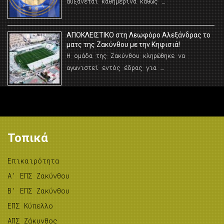
αυξάνεται καθημερινά καθώς …
AΠΟΚΛΕΙΣΤΙΚΟ στη Λεωφόρο Αλεξάνδρας το
ματς της Ζακύνθου με την Κηφισιά!
Η ομάδα της Ζακύνθου κληρώθηκε να
αγωνιστεί εντός έδρας για …
Τοπικά
Επικαιρότητα
A’ ΕΠΣ Ζακύνθου
B’ ΕΠΣ Ζακύνθου
ΕΠΣ Κύπελλο
ΑΠΣ Ζάκυνθος