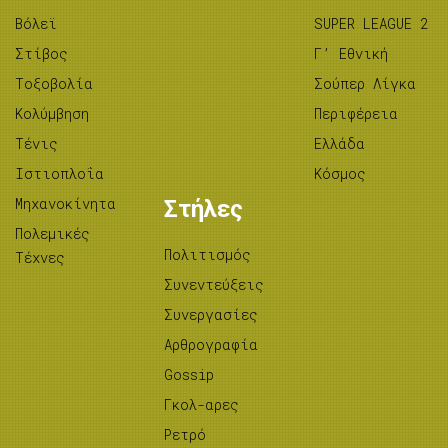
Βόλεϊ
SUPER LEAGUE 2
Στίβος
Γ’ Εθνική
Tοξοβολία
Σούπερ Λίγκα
Κολύμβηση
Περιφέρεια
Τένις
Ελλάδα
Ιστιοπλοΐα
Κόσμος
Μηχανοκίνητα
Στήλες
Πολεμικές
Πολιτισμός
Τέχνες
Συνεντεύξεις
Συνεργασίες
Αρθρογραφία
Gossip
Γκολ-αρες
Ρετρό