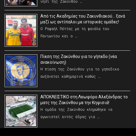
νησί της Ζακύνθου …
Από τις Ακαδημίες του Ζακυνθιακού… ξανά
μαζί ως αντίπαλοι με ιστορικές ομάδες!
Ο Ραφαήλ Πέττας με τη φανέλα του
Πανιωνίου και ο …
Πίεση της Ζακύνθου για το γήπεδο (νέα
ανακοίνωση)
Η πίεση της Ζακύνθου για το γηπεδικο
αυξάνεται καθημερινά καθώς …
AΠΟΚΛΕΙΣΤΙΚΟ στη Λεωφόρο Αλεξάνδρας το
ματς της Ζακύνθου με την Κηφισιά!
Η ομάδα της Ζακύνθου κληρώθηκε να
αγωνιστεί εντός έδρας για …