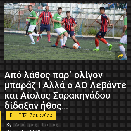
Από λάθος παρ΄ ολίγον
μπαράζ ! Αλλά ο ΑΟ Λεβάντε
και Αίολος Σαρακηνάδου
δίδαξαν ήθος…
B’ ΕΠΣ Ζακύνθου
By
Δημήτρης Πέττας