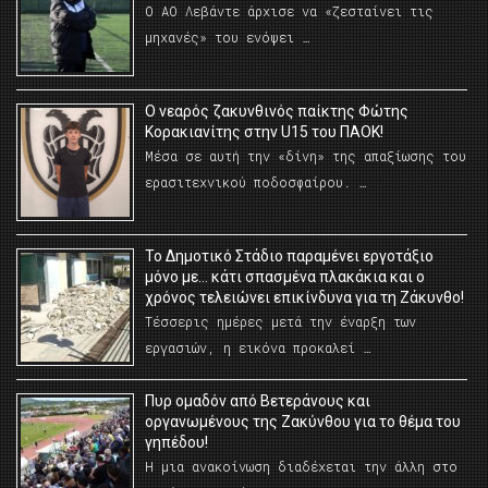
Ο ΑΟ Λεβάντε άρχισε να «ζεσταίνει τις
μηχανές» του ενόψει …
O νεαρός ζακυνθινός παίκτης Φώτης
Κορακιανίτης στην U15 του ΠΑΟΚ!
Μέσα σε αυτή την «δίνη» της απαξίωσης του
ερασιτεχνικού ποδοσφαίρου. …
Το Δημοτικό Στάδιο παραμένει εργοτάξιο
μόνο με… κάτι σπασμένα πλακάκια και ο
χρόνος τελειώνει επικίνδυνα για τη Ζάκυνθο!
Τέσσερις ημέρες μετά την έναρξη των
εργασιών, η εικόνα προκαλεί …
Πυρ ομαδόν από Βετεράνους και
οργανωμένους της Ζακύνθου για το θέμα του
γηπέδου!
Η μια ανακοίνωση διαδέχεται την άλλη στο