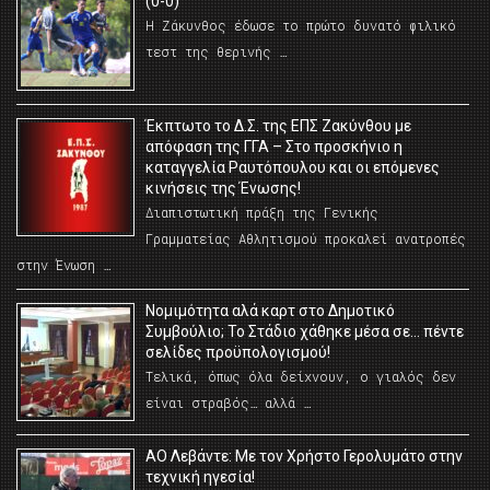
(0-0)
Η Ζάκυνθος έδωσε το πρώτο δυνατό φιλικό
τεστ της θερινής …
Έκπτωτο το Δ.Σ. της ΕΠΣ Ζακύνθου με
απόφαση της ΓΓΑ – Στο προσκήνιο η
καταγγελία Ραυτόπουλου και οι επόμενες
κινήσεις της Ένωσης!
Διαπιστωτική πράξη της Γενικής
Γραμματείας Αθλητισμού προκαλεί ανατροπές
στην Ένωση …
Νομιμότητα αλά καρτ στο Δημοτικό
Συμβούλιο; Το Στάδιο χάθηκε μέσα σε… πέντε
σελίδες προϋπολογισμού!
Τελικά, όπως όλα δείχνουν, ο γιαλός δεν
είναι στραβός… αλλά …
ΑΟ Λεβάντε: Με τον Χρήστο Γερολυμάτο στην
τεχνική ηγεσία!