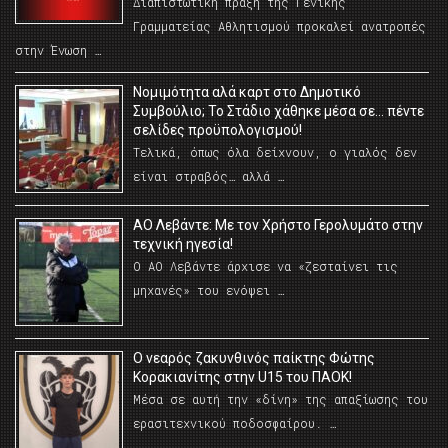
Διαπιστωτική πράξη της Γενικής
Γραμματείας Αθλητισμού προκαλεί ανατροπές
στην Ένωση …
Νομιμότητα αλά καρτ στο Δημοτικό
Συμβούλιο; Το Στάδιο χάθηκε μέσα σε… πέντε
σελίδες προϋπολογισμού!
Τελικά, όπως όλα δείχνουν, ο γιαλός δεν
είναι στραβός… αλλά …
ΑΟ Λεβάντε: Με τον Χρήστο Γερολυμάτο στην
τεχνική ηγεσία!
Ο ΑΟ Λεβάντε άρχισε να «ζεσταίνει τις
μηχανές» του ενόψει …
O νεαρός ζακυνθινός παίκτης Φώτης
Κορακιανίτης στην U15 του ΠΑΟΚ!
Μέσα σε αυτή την «δίνη» της απαξίωσης του
ερασιτεχνικού ποδοσφαίρου. …