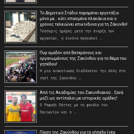
Το Δημοτικό Στάδιο παραμένει εργοτάξιο
μόνο με… κάτι σπασμένα πλακάκια και ο
χρόνος τελειώνει επικίνδυνα για τη Ζάκυνθο!
Τέσσερις ημέρες μετά την έναρξη των
εργασιών, η εικόνα προκαλεί …
Πυρ ομαδόν από Βετεράνους και
οργανωμένους της Ζακύνθου για το θέμα του
γηπέδου!
Η μια ανακοίνωση διαδέχεται την άλλη στο
νησί της Ζακύνθου …
Από τις Ακαδημίες του Ζακυνθιακού… ξανά
μαζί ως αντίπαλοι με ιστορικές ομάδες!
Ο Ραφαήλ Πέττας με τη φανέλα του
Πανιωνίου και ο …
Πίεση της Ζακύνθου για το γήπεδο (νέα