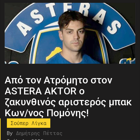
Από τον Ατρόμητο στον
ASTERA AKTOR ο
ζακυνθινός αριστερός μπακ
Κων/νος Πομόνης!
Σούπερ Λίγκα
By
Δημήτρης Πέττας