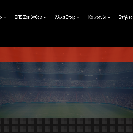
ο
ΕΠΣ Ζακύνθου
Άλλα Σπορ
Κοινωνία
Στήλες