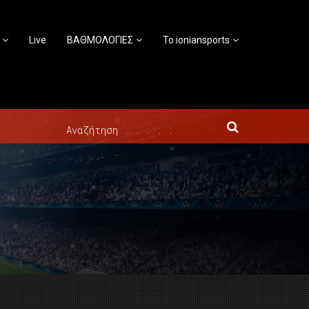
Live
ΒΑΘΜΟΛΟΓΙΕΣ
Το ioniansports