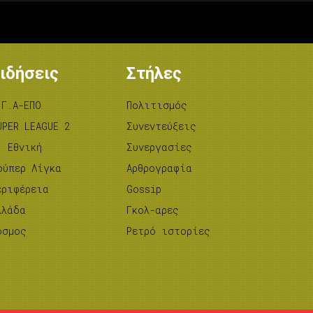
ιδήσεις
Στήλες
.Γ.Α-ΕΠΟ
Πολιτισμός
UPER LEAGUE 2
Συνεντεύξεις
’ Εθνική
Συνεργασίες
ούπερ Λίγκα
Αρθρογραφία
εριφέρεια
Gossip
λλάδα
Γκολ-αρες
όσμος
Ρετρό ιστορίες