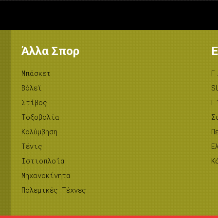
Άλλα Σπορ
Ε
Μπάσκετ
Γ
Βόλεϊ
S
Στίβος
Γ
Tοξοβολία
Σ
Κολύμβηση
Π
Τένις
Ε
Ιστιοπλοΐα
Κ
Μηχανοκίνητα
Πολεμικές Τέχνες