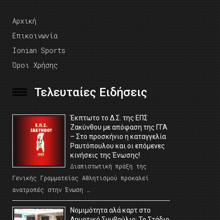
Αρχική
Επικοινωνία
Ionian Sports
Όροι Χρήσης
Τελευταίες Ειδήσεις
Έκπτωτο το Δ.Σ. της ΕΠΣ
Ζακύνθου με απόφαση της ΓΓΑ
– Στο προσκήνιο η καταγγελία
Ραυτόπουλου και οι επόμενες
κινήσεις της Ένωσης!
Διαπιστωτική πράξη της
Γενικής Γραμματείας Αθλητισμού προκαλεί
ανατροπές στην Ένωση …
Νομιμότητα αλά καρτ στο
Δημοτικό Συμβούλιο; Το Στάδιο