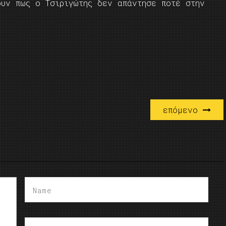
ουν πως ο Τσιριγώτης δεν απάντησε ποτέ στην
επόμενο