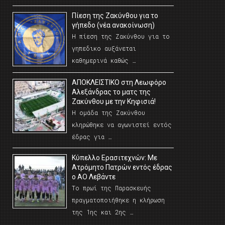
Πίεση της Ζακύνθου για το
γήπεδο (νέα ανακοίνωση)
Η πίεση της Ζακύνθου για το
γηπεδικο αυξάνεται
καθημερινά καθώς …
AΠΟΚΛΕΙΣΤΙΚΟ στη Λεωφόρο
Αλεξάνδρας το ματς της
Ζακύνθου με την Κηφισιά!
Η ομάδα της Ζακύνθου
κληρώθηκε να αγωνιστεί εντός
έδρας για …
Κύπελλο Ερασιτεχνών: Με
Ατρόμητο Πατρών εντός έδρας
ο ΑΟ Λεβάντε
Το πρωί της Παρασκευής
πραγματοποιήθηκε η κλήρωση
της 1ης και 2ης …