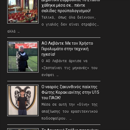
χάθηκε μέσα σε… πέντε
σελίδες προϋπολογισμού!
Τελικά, όπως όλα δείχνουν,
ο γιαλός δεν είναι στραβός…
αλλά …
ΑΟ Λεβάντε: Με τον Χρήστο
Γερολυμάτο στην τεχνική
ηγεσία!
Ο ΑΟ Λεβάντε άρχισε να
«ζεσταίνει τις μηχανές» του
ενόψει …
O νεαρός ζακυνθινός παίκτης
Φώτης Κορακιανίτης στην U15
του ΠΑΟΚ!
Μέσα σε αυτή την «δίνη» της
απαξίωσης του ερασιτεχνικού
ποδοσφαίρου. …