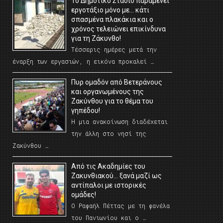
Το Δημοτικό Στάδιο παραμένει
εργοτάξιο μόνο με… κάτι
σπασμένα πλακάκια και ο
χρόνος τελειώνει επικίνδυνα
για τη Ζάκυνθο!
Τέσσερις ημέρες μετά την
έναρξη των εργασιών, η εικόνα προκαλεί …
Πυρ ομαδόν από Βετεράνους
και οργανωμένους της
Ζακύνθου για το θέμα του
γηπέδου!
Η μια ανακοίνωση διαδέχεται
την άλλη στο νησί της
Ζακύνθου …
Από τις Ακαδημίες του
Ζακυνθιακού… ξανά μαζί ως
αντίπαλοι με ιστορικές
ομάδες!
Ο Ραφαήλ Πέττας με τη φανέλα
του Πανιωνίου και ο …