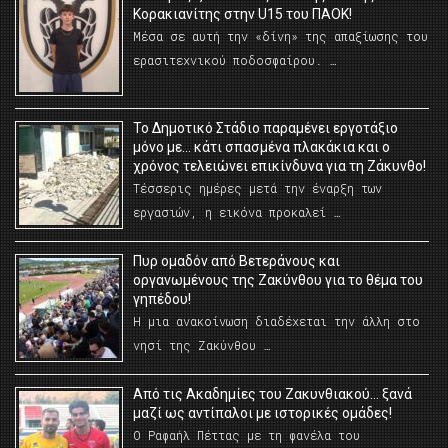
Κορακιανίτης στην U15 του ΠΑΟΚ!
Μέσα σε αυτή την «δίνη» της απαξίωσης του
ερασιτεχνικού ποδοσφαίρου. …
Το Δημοτικό Στάδιο παραμένει εργοτάξιο
μόνο με… κάτι σπασμένα πλακάκια και ο
χρόνος τελειώνει επικίνδυνα για τη Ζάκυνθο!
Τέσσερις ημέρες μετά την έναρξη των
εργασιών, η εικόνα προκαλεί …
Πυρ ομαδόν από Βετεράνους και
οργανωμένους της Ζακύνθου για το θέμα του
γηπέδου!
Η μια ανακοίνωση διαδέχεται την άλλη στο
νησί της Ζακύνθου …
Από τις Ακαδημίες του Ζακυνθιακού… ξανά
μαζί ως αντίπαλοι με ιστορικές ομάδες!
Ο Ραφαήλ Πέττας με τη φανέλα του