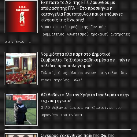
Έκπτωτο το Δ.Σ. της ΕΠΣ Ζακύνθου με
απόφαση της ΓΓΑ – Στο προσκήνιο η
καταγγελία Ραυτόπουλου και οι επόμενες
κινήσεις της Ένωσης!
Διαπιστωτική πράξη της Γενικής
Γραμματείας Αθλητισμού προκαλεί ανατροπές
στην Ένωση …
Νομιμότητα αλά καρτ στο Δημοτικό
Συμβούλιο; Το Στάδιο χάθηκε μέσα σε… πέντε
σελίδες προϋπολογισμού!
Τελικά, όπως όλα δείχνουν, ο γιαλός δεν
είναι στραβός… αλλά …
ΑΟ Λεβάντε: Με τον Χρήστο Γερολυμάτο στην
τεχνική ηγεσία!
Ο ΑΟ Λεβάντε άρχισε να «ζεσταίνει τις
μηχανές» του ενόψει …
O νεαρός ζακυνθινός παίκτης Φώτης