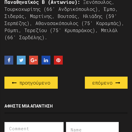
Παναθηναϊκός Β (Αντωνίου):
Ξενόπουλος,
Τουρκοχωρίτης (66′ Ανδρικόπουλος), Έμπο,
Σιδεράς, Μαρτίνης, Βουτσάς, Ηλιάδης (59′
Σερπέζης), Αθανασακόπουλος (75′ Καραμπάς),
Ρόμπι, Τερεζίου (75′ Κρυπαράκος), Μπιλάλ
(66′ Σαρδέλης).
προηγούμενο
επόμενο
ΑΦΉΣΤΕ ΜΙΑ ΑΠΆΝΤΗΣΗ