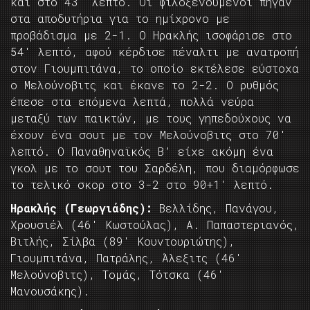
και στο 43′ λεπτό. Οι φιλοξενούμενοι πήγαν
στα αποδυτήρια για το ημίχρονο με
προβάδισμα με 2-1. Ο Ηρακλής ισοφάρισε στο
54′ λεπτό, αφού κέρδισε πέναλτι με ανατροπή
στον Γιουμπιτάνα, το οποίο εκτέλεσε εύστοχα
ο Μελούνοβιτς και έκανε το 2-2. Ο ρυθμός
έπεσε στα επόμενα λεπτά, πολλά νεύρα
μεταξύ των παικτών, με τους γηπεδούχους να
έχουν ένα σουτ με τον Μελούνοβιτς στο 70′
λεπτό. O Παναθηναϊκός Β’ είχε ακόμη ένα
γκολ με το σουτ του Σαρδέλη, που διαμόρφωσε
το τελικό σκορ στο 3-2 στο 90+1′ λεπτό.
Ηρακλής (Γεωργιάδης):
Βελλίδης, Πανάγου,
Χρουσιέλ (46′ Κωστούλας), Α. Παπαστεριανός,
Βιτλής, Σίλβα (89′ Κουντουριώτης),
Γιουμπιτάνα, Πατράλης, Άλεξιτς (46′
Μελούνοβιτς), Τομάς, Τότσκα (46′
Μανουσάκης).