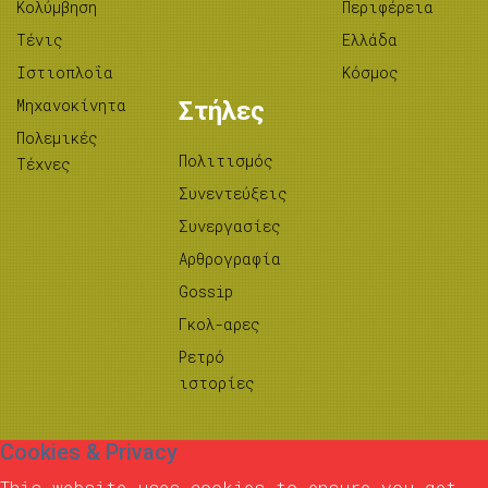
Κολύμβηση
Περιφέρεια
Τένις
Ελλάδα
Ιστιοπλοΐα
Κόσμος
Μηχανοκίνητα
Στήλες
Πολεμικές
Πολιτισμός
Τέχνες
Συνεντεύξεις
Συνεργασίες
Αρθρογραφία
Gossip
Γκολ-αρες
Ρετρό
ιστορίες
Cookies & Privacy
This website uses cookies to ensure you get