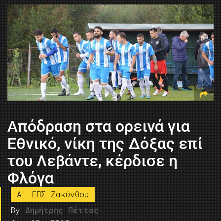
Απόδραση στα ορεινά για
Εθνικό, νίκη της Δόξας επί
του Λεβάντε, κέρδισε η
Φλόγα
A' ΕΠΣ Ζακύνθου
By
Δημήτρης Πέττας