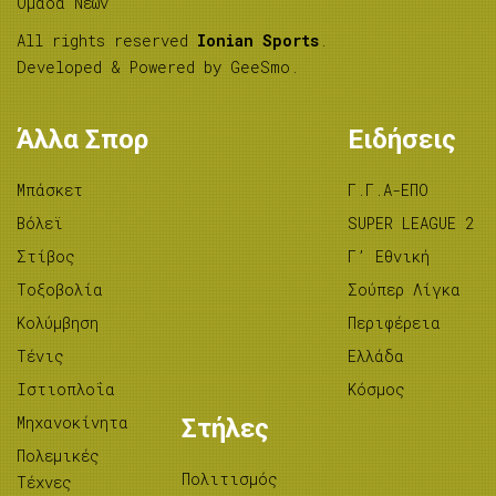
Ομάδα Νέων
All rights reserved
Ionian Sports
.
Developed & Powered by
GeeSmo
.
Άλλα Σπορ
Ειδήσεις
Μπάσκετ
Γ.Γ.Α-ΕΠΟ
Βόλεϊ
SUPER LEAGUE 2
Στίβος
Γ’ Εθνική
Tοξοβολία
Σούπερ Λίγκα
Κολύμβηση
Περιφέρεια
Τένις
Ελλάδα
Ιστιοπλοΐα
Κόσμος
Μηχανοκίνητα
Στήλες
Πολεμικές
Πολιτισμός
Τέχνες