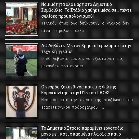
Νομιμότητα αλά καρτ στο Δημοτικό
Συμβούλιο; Το Στάδιο χάθηκε μέσα σε… πέντε
σελίδες προϋπολογισμού!
Τελικά, όπως όλα δείχνουν, ο γιαλός δεν
είναι στραβός… αλλά …
ΑΟ Λεβάντε: Με τον Χρήστο Γερολυμάτο στην
τεχνική ηγεσία!
Ο ΑΟ Λεβάντε άρχισε να «ζεσταίνει τις
μηχανές» του ενόψει …
O νεαρός ζακυνθινός παίκτης Φώτης
Κορακιανίτης στην U15 του ΠΑΟΚ!
Μέσα σε αυτή την «δίνη» της απαξίωσης του
ερασιτεχνικού ποδοσφαίρου. …
Το Δημοτικό Στάδιο παραμένει εργοτάξιο
μόνο με… κάτι σπασμένα πλακάκια και ο