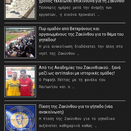
χρόνος τελειώνει επικίνδυνα για τη Ζάκυνθο!
Τέσσερις ημέρες μετά την έναρξη των
εργασιών, η εικόνα προκαλεί …
Πυρ ομαδόν από Βετεράνους και
οργανωμένους της Ζακύνθου για το θέμα του
γηπέδου!
Η μια ανακοίνωση διαδέχεται την άλλη στο
νησί της Ζακύνθου …
Από τις Ακαδημίες του Ζακυνθιακού… ξανά
μαζί ως αντίπαλοι με ιστορικές ομάδες!
Ο Ραφαήλ Πέττας με τη φανέλα του
Πανιωνίου και ο …
Πίεση της Ζακύνθου για το γήπεδο (νέα
ανακοίνωση)
Η πίεση της Ζακύνθου για το γηπεδικο
αυξάνεται καθημερινά καθώς …