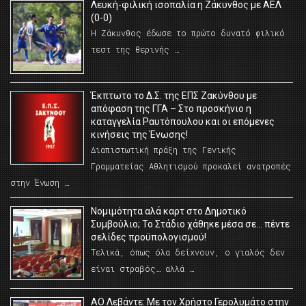
Λευκή-φιλική ισοπαλία η Ζάκυνθος με ΑΕΛ
(0-0)
Η Ζάκυνθος έδωσε το πρώτο δυνατό φιλικό
τεστ της θερινής …
Έκπτωτο το Δ.Σ. της ΕΠΣ Ζακύνθου με
απόφαση της ΓΓΑ – Στο προσκήνιο η
καταγγελία Ραυτόπουλου και οι επόμενες
κινήσεις της Ένωσης!
Διαπιστωτική πράξη της Γενικής
Γραμματείας Αθλητισμού προκαλεί ανατροπές
στην Ένωση …
Νομιμότητα αλά καρτ στο Δημοτικό
Συμβούλιο; Το Στάδιο χάθηκε μέσα σε… πέντε
σελίδες προϋπολογισμού!
Τελικά, όπως όλα δείχνουν, ο γιαλός δεν
είναι στραβός… αλλά …
ΑΟ Λεβάντε: Με τον Χρήστο Γερολυμάτο στην