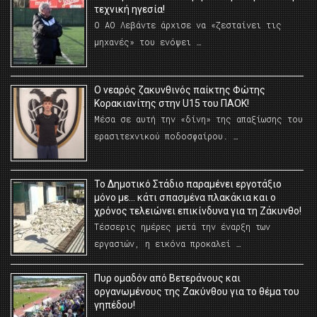
τεχνική ηγεσία!
Ο ΑΟ Λεβάντε άρχισε να «ζεσταίνει τις
μηχανές» του ενόψει …
O νεαρός ζακυνθινός παίκτης Φώτης
Κορακιανίτης στην U15 του ΠΑΟΚ!
Μέσα σε αυτή την «δίνη» της απαξίωσης του
ερασιτεχνικού ποδοσφαίρου. …
Το Δημοτικό Στάδιο παραμένει εργοτάξιο
μόνο με… κάτι σπασμένα πλακάκια και ο
χρόνος τελειώνει επικίνδυνα για τη Ζάκυνθο!
Τέσσερις ημέρες μετά την έναρξη των
εργασιών, η εικόνα προκαλεί …
Πυρ ομαδόν από Βετεράνους και
οργανωμένους της Ζακύνθου για το θέμα του
γηπέδου!