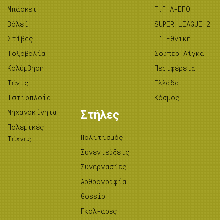
Μπάσκετ
Γ.Γ.Α-ΕΠΟ
Βόλεϊ
SUPER LEAGUE 2
Στίβος
Γ’ Εθνική
Tοξοβολία
Σούπερ Λίγκα
Κολύμβηση
Περιφέρεια
Τένις
Ελλάδα
Ιστιοπλοΐα
Κόσμος
Μηχανοκίνητα
Στήλες
Πολεμικές
Πολιτισμός
Τέχνες
Συνεντεύξεις
Συνεργασίες
Αρθρογραφία
Gossip
Γκολ-αρες