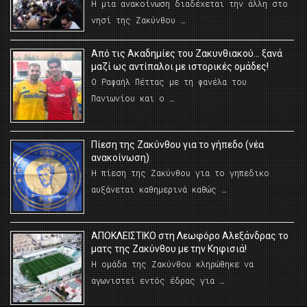
Η μια ανακοίνωση διαδέχεται την άλλη στο
νησί της Ζακύνθου …
Από τις Ακαδημίες του Ζακυνθιακού… ξανά
μαζί ως αντίπαλοι με ιστορικές ομάδες!
Ο Ραφαήλ Πέττας με τη φανέλα του
Πανιωνίου και ο …
Πίεση της Ζακύνθου για το γήπεδο (νέα
ανακοίνωση)
Η πίεση της Ζακύνθου για το γηπεδικο
αυξάνεται καθημερινά καθώς …
AΠΟΚΛΕΙΣΤΙΚΟ στη Λεωφόρο Αλεξάνδρας το
ματς της Ζακύνθου με την Κηφισιά!
Η ομάδα της Ζακύνθου κληρώθηκε να
αγωνιστεί εντός έδρας για …