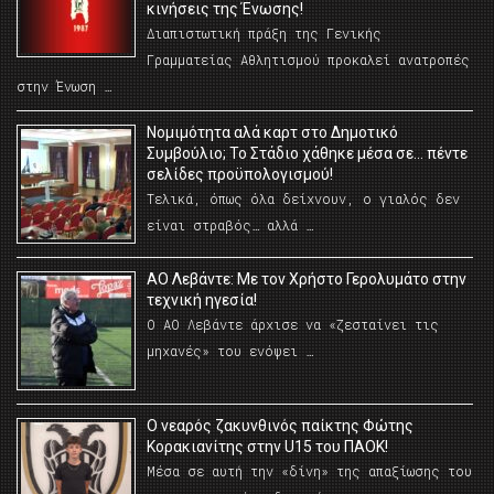
κινήσεις της Ένωσης!
Διαπιστωτική πράξη της Γενικής
Γραμματείας Αθλητισμού προκαλεί ανατροπές
στην Ένωση …
Νομιμότητα αλά καρτ στο Δημοτικό
Συμβούλιο; Το Στάδιο χάθηκε μέσα σε… πέντε
σελίδες προϋπολογισμού!
Τελικά, όπως όλα δείχνουν, ο γιαλός δεν
είναι στραβός… αλλά …
ΑΟ Λεβάντε: Με τον Χρήστο Γερολυμάτο στην
τεχνική ηγεσία!
Ο ΑΟ Λεβάντε άρχισε να «ζεσταίνει τις
μηχανές» του ενόψει …
O νεαρός ζακυνθινός παίκτης Φώτης
Κορακιανίτης στην U15 του ΠΑΟΚ!
Μέσα σε αυτή την «δίνη» της απαξίωσης του