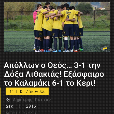
Απόλλων ο Θεός… 3-1 την
Δόξα Λιθακιάς! Εξάσφαιρο
το Καλαμάκι 6-1 το Κερί!
B’ ΕΠΣ Ζακύνθου
By
Δημήτρης Πέττας
Δεκ 11, 2016
Αφήστε σχόλιο