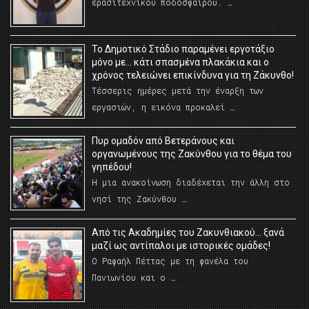
ερασιτεχνικού ποδοσφαίρου. …
Το Δημοτικό Στάδιο παραμένει εργοτάξιο
μόνο με… κάτι σπασμένα πλακάκια και ο
χρόνος τελειώνει επικίνδυνα για τη Ζάκυνθο!
Τέσσερις ημέρες μετά την έναρξη των
εργασιών, η εικόνα προκαλεί …
Πυρ ομαδόν από Βετεράνους και
οργανωμένους της Ζακύνθου για το θέμα του
γηπέδου!
Η μια ανακοίνωση διαδέχεται την άλλη στο
νησί της Ζακύνθου …
Από τις Ακαδημίες του Ζακυνθιακού… ξανά
μαζί ως αντίπαλοι με ιστορικές ομάδες!
Ο Ραφαήλ Πέττας με τη φανέλα του
Πανιωνίου και ο …