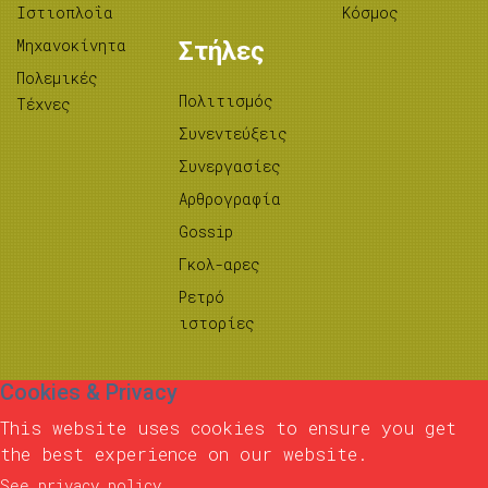
Ιστιοπλοΐα
Κόσμος
Μηχανοκίνητα
Στήλες
Πολεμικές
Πολιτισμός
Τέχνες
Συνεντεύξεις
Συνεργασίες
Αρθρογραφία
Gossip
Γκολ-αρες
Ρετρό
ιστορίες
Cookies & Privacy
This website uses cookies to ensure you get
the best experience on our website.
See privacy policy