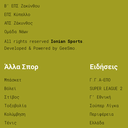
B’ ΕΠΣ Ζακύνθου
ΕΠΣ Κύπελλο
ΑΠΣ Ζάκυνθος
Ομάδα Νέων
All rights reserved
Ionian Sports
.
Developed & Powered by
GeeSmo
.
Άλλα Σπορ
Ειδήσεις
Μπάσκετ
Γ.Γ.Α-ΕΠΟ
Βόλεϊ
SUPER LEAGUE 2
Στίβος
Γ’ Εθνική
Tοξοβολία
Σούπερ Λίγκα
Κολύμβηση
Περιφέρεια
Τένις
Ελλάδα