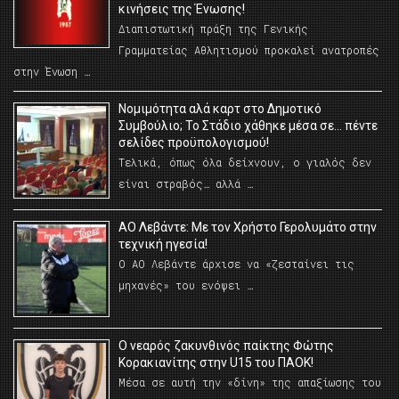
κινήσεις της Ένωσης!
Διαπιστωτική πράξη της Γενικής
Γραμματείας Αθλητισμού προκαλεί ανατροπές
στην Ένωση …
Νομιμότητα αλά καρτ στο Δημοτικό
Συμβούλιο; Το Στάδιο χάθηκε μέσα σε… πέντε
σελίδες προϋπολογισμού!
Τελικά, όπως όλα δείχνουν, ο γιαλός δεν
είναι στραβός… αλλά …
ΑΟ Λεβάντε: Με τον Χρήστο Γερολυμάτο στην
τεχνική ηγεσία!
Ο ΑΟ Λεβάντε άρχισε να «ζεσταίνει τις
μηχανές» του ενόψει …
O νεαρός ζακυνθινός παίκτης Φώτης
Κορακιανίτης στην U15 του ΠΑΟΚ!
Μέσα σε αυτή την «δίνη» της απαξίωσης του