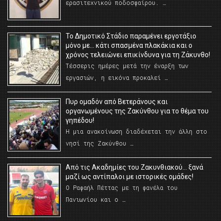
ερασιτεχνικού ποδοσφαίρου. …
Το Δημοτικό Στάδιο παραμένει εργοτάξιο
μόνο με… κάτι σπασμένα πλακάκια και ο
χρόνος τελειώνει επικίνδυνα για τη Ζάκυνθο!
Τέσσερις ημέρες μετά την έναρξη των
εργασιών, η εικόνα προκαλεί …
Πυρ ομαδόν από Βετεράνους και
οργανωμένους της Ζακύνθου για το θέμα του
γηπέδου!
Η μια ανακοίνωση διαδέχεται την άλλη στο
νησί της Ζακύνθου …
Από τις Ακαδημίες του Ζακυνθιακού… ξανά
μαζί ως αντίπαλοι με ιστορικές ομάδες!
Ο Ραφαήλ Πέττας με τη φανέλα του
Πανιωνίου και ο …