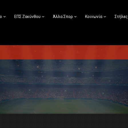
ο
ΕΠΣ Ζακύνθου
Άλλα Σπορ
Κοινωνία
Στήλες