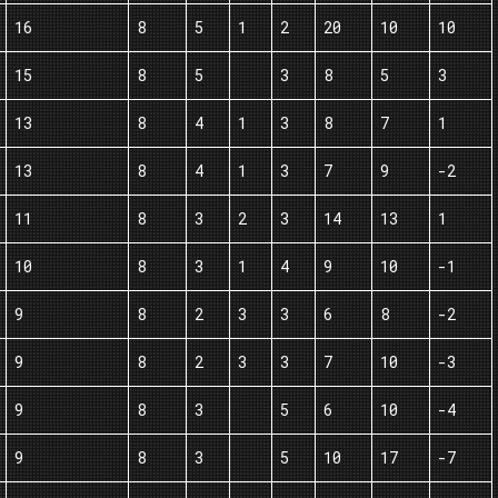
16
8
5
1
2
20
10
10
15
8
5
3
8
5
3
13
8
4
1
3
8
7
1
13
8
4
1
3
7
9
-2
11
8
3
2
3
14
13
1
10
8
3
1
4
9
10
-1
9
8
2
3
3
6
8
-2
9
8
2
3
3
7
10
-3
9
8
3
5
6
10
-4
9
8
3
5
10
17
-7