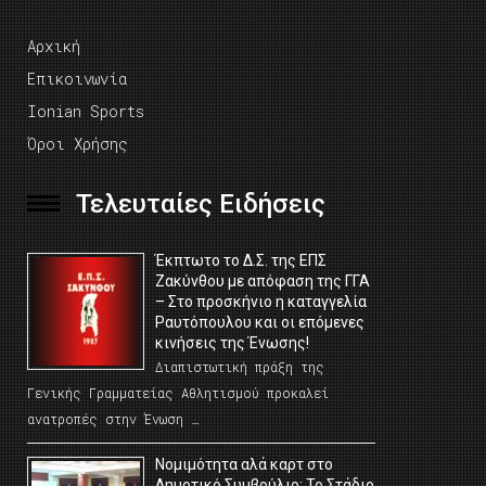
Αρχική
Επικοινωνία
Ionian Sports
Όροι Χρήσης
Τελευταίες Ειδήσεις
Έκπτωτο το Δ.Σ. της ΕΠΣ
Ζακύνθου με απόφαση της ΓΓΑ
– Στο προσκήνιο η καταγγελία
Ραυτόπουλου και οι επόμενες
κινήσεις της Ένωσης!
Διαπιστωτική πράξη της
Γενικής Γραμματείας Αθλητισμού προκαλεί
ανατροπές στην Ένωση …
Νομιμότητα αλά καρτ στο
Δημοτικό Συμβούλιο; Το Στάδιο