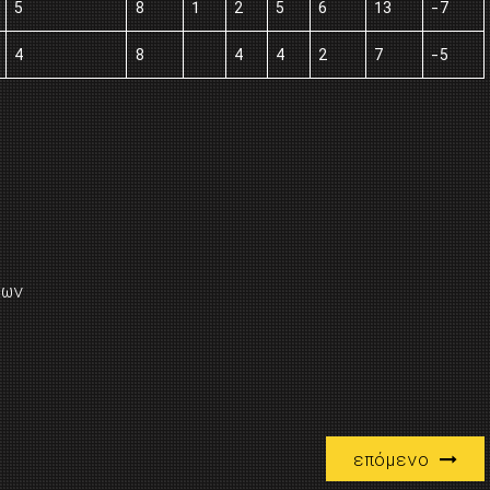
5
8
1
2
5
6
13
-7
4
8
4
4
2
7
-5
κων
επόμενο