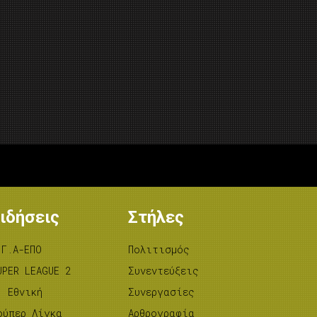
ιδήσεις
Στήλες
.Γ.Α-ΕΠΟ
Πολιτισμός
UPER LEAGUE 2
Συνεντεύξεις
’ Εθνική
Συνεργασίες
ούπερ Λίγκα
Αρθρογραφία