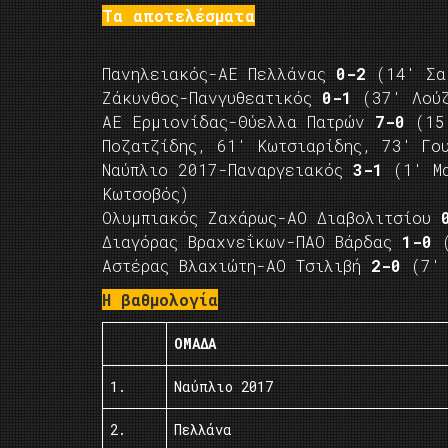
Τα αποτελέσματα
Πανηλειακός-ΑΕ Πελλάνας
0-2
(14′ Σαμ
Ζάκυνθος-Πανγυθεατικός
0-1
(37′ Λούζ
ΑΕ Ερμιονίδας-Θύελλα Πατρών
7-0
(15′
Ποζατζίδης, 61′ Κωτσιαρίδης, 73′ Γο
Ναύπλιο 2017-Παναργειακός
3-1
(1′ Μα
Κωτσοβός)
Ολυμπιακός Ζαχάρως-ΑΟ Διαβολιτσίου
Διαγόρας Βραχνεΐκων-ΠΑΟ Βάρδας
1-0
(
Αστέρας Βλαχιώτη-ΑΟ Τσιλιβή
2-0
(7′ 
Η βαθμολογία
ΟΜΑΔΑ
1.
Ναύπλιο 2017
2.
Πελλάνα