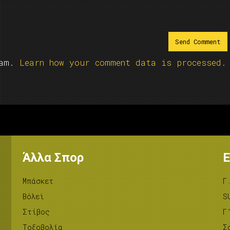
pam.
Learn how your comment data is processed.
Άλλα Σπορ
Ε
Μπάσκετ
Γ
Βόλεϊ
S
Στίβος
Γ
Tοξοβολία
Σ