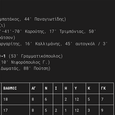
πατάκος, 44′ Παναγιωτίδης)
ι)
-41′-70′ Καρούτης, 17′ Τριμπόνιας, 50′
υάτσον)
ργαρίτης, 16′ Καλλιμάνης, 45′ αυτογκόλ / 3′
0-1
(53′ Γραμματικόπουλος)
10′ Νιφορόπουλος Γ.)
Δωματάς, 88′ Πούτση)
ΒΑΘΜΟΙ
ΑΓ
Ν
Ι
Η
Υ
Κ
ΓΚ
18
8
6
2
12
5
7
17
8
5
2
1
12
3
9