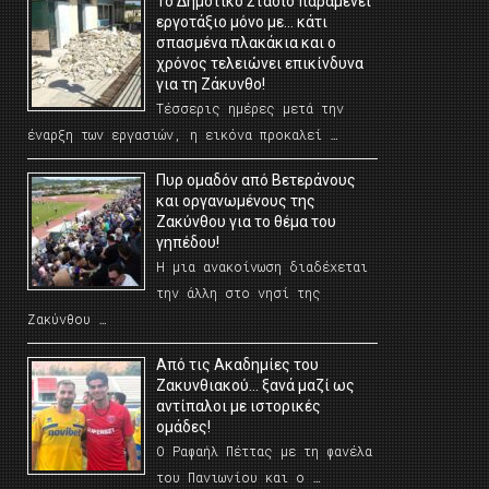
Το Δημοτικό Στάδιο παραμένει
εργοτάξιο μόνο με… κάτι
σπασμένα πλακάκια και ο
χρόνος τελειώνει επικίνδυνα
για τη Ζάκυνθο!
Τέσσερις ημέρες μετά την
έναρξη των εργασιών, η εικόνα προκαλεί …
Πυρ ομαδόν από Βετεράνους
και οργανωμένους της
Ζακύνθου για το θέμα του
γηπέδου!
Η μια ανακοίνωση διαδέχεται
την άλλη στο νησί της
Ζακύνθου …
Από τις Ακαδημίες του
Ζακυνθιακού… ξανά μαζί ως
αντίπαλοι με ιστορικές
ομάδες!
Ο Ραφαήλ Πέττας με τη φανέλα
του Πανιωνίου και ο …