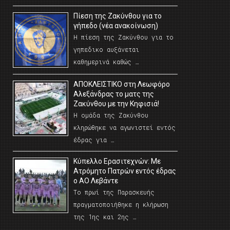
Πίεση της Ζακύνθου για το
γήπεδο (νέα ανακοίνωση)
Η πίεση της Ζακύνθου για το
γηπεδικο αυξάνεται
καθημερινά καθώς …
AΠΟΚΛΕΙΣΤΙΚΟ στη Λεωφόρο
Αλεξάνδρας το ματς της
Ζακύνθου με την Κηφισιά!
Η ομάδα της Ζακύνθου
κληρώθηκε να αγωνιστεί εντός
έδρας για …
Κύπελλο Ερασιτεχνών: Με
Ατρόμητο Πατρών εντός έδρας
ο ΑΟ Λεβάντε
Το πρωί της Παρασκευής
πραγματοποιήθηκε η κλήρωση
της 1ης και 2ης …