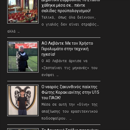
χάθηκε μέσα σε… πέντε
σελίδες προϋπολογισμού!
Τελικά, όπως όλα δείχνουν,
ο γιαλός δεν είναι στραβός…
αλλά …
ΑΟ Λεβάντε: Με τον Χρήστο
Γερολυμάτο στην τεχνική
ηγεσία!
Ο ΑΟ Λεβάντε άρχισε να
«ζεσταίνει τις μηχανές» του
ενόψει …
O νεαρός ζακυνθινός παίκτης
Φώτης Κορακιανίτης στην U15
του ΠΑΟΚ!
Μέσα σε αυτή την «δίνη» της
απαξίωσης του ερασιτεχνικού
ποδοσφαίρου. …