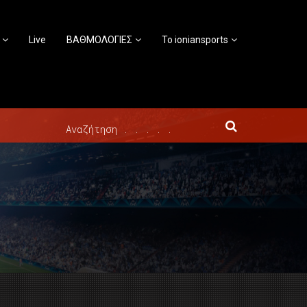
Live
ΒΑΘΜΟΛΟΓΙΕΣ
Το ioniansports