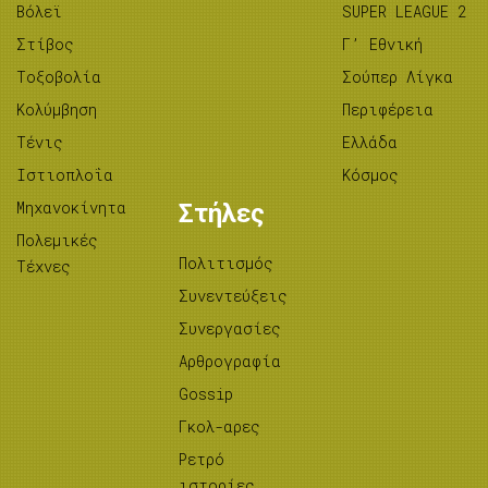
Βόλεϊ
SUPER LEAGUE 2
Στίβος
Γ’ Εθνική
Tοξοβολία
Σούπερ Λίγκα
Κολύμβηση
Περιφέρεια
Τένις
Ελλάδα
Ιστιοπλοΐα
Κόσμος
Μηχανοκίνητα
Στήλες
Πολεμικές
Πολιτισμός
Τέχνες
Συνεντεύξεις
Συνεργασίες
Αρθρογραφία
Gossip
Γκολ-αρες
Ρετρό
ιστορίες