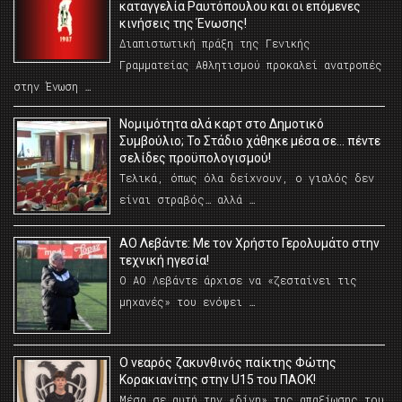
καταγγελία Ραυτόπουλου και οι επόμενες
κινήσεις της Ένωσης!
Διαπιστωτική πράξη της Γενικής
Γραμματείας Αθλητισμού προκαλεί ανατροπές
στην Ένωση …
Νομιμότητα αλά καρτ στο Δημοτικό
Συμβούλιο; Το Στάδιο χάθηκε μέσα σε… πέντε
σελίδες προϋπολογισμού!
Τελικά, όπως όλα δείχνουν, ο γιαλός δεν
είναι στραβός… αλλά …
ΑΟ Λεβάντε: Με τον Χρήστο Γερολυμάτο στην
τεχνική ηγεσία!
Ο ΑΟ Λεβάντε άρχισε να «ζεσταίνει τις
μηχανές» του ενόψει …
O νεαρός ζακυνθινός παίκτης Φώτης
Κορακιανίτης στην U15 του ΠΑΟΚ!
Μέσα σε αυτή την «δίνη» της απαξίωσης του