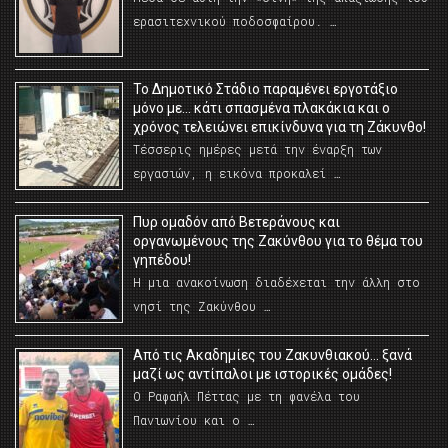
ερασιτεχνικού ποδοσφαίρου. …
Το Δημοτικό Στάδιο παραμένει εργοτάξιο
μόνο με… κάτι σπασμένα πλακάκια και ο
χρόνος τελειώνει επικίνδυνα για τη Ζάκυνθο!
Τέσσερις ημέρες μετά την έναρξη των
εργασιών, η εικόνα προκαλεί …
Πυρ ομαδόν από Βετεράνους και
οργανωμένους της Ζακύνθου για το θέμα του
γηπέδου!
Η μια ανακοίνωση διαδέχεται την άλλη στο
νησί της Ζακύνθου …
Από τις Ακαδημίες του Ζακυνθιακού… ξανά
μαζί ως αντίπαλοι με ιστορικές ομάδες!
Ο Ραφαήλ Πέττας με τη φανέλα του
Πανιωνίου και ο …