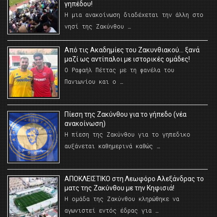
γηπέδου!
Η μια ανακοίνωση διαδέχεται την άλλη στο
νησί της Ζακύνθου …
Από τις Ακαδημίες του Ζακυνθιακού… ξανά
μαζί ως αντίπαλοι με ιστορικές ομάδες!
Ο Ραφαήλ Πέττας με τη φανέλα του
Πανιωνίου και ο …
Πίεση της Ζακύνθου για το γήπεδο (νέα
ανακοίνωση)
Η πίεση της Ζακύνθου για το γηπεδικο
αυξάνεται καθημερινά καθώς …
AΠΟΚΛΕΙΣΤΙΚΟ στη Λεωφόρο Αλεξάνδρας το
ματς της Ζακύνθου με την Κηφισιά!
Η ομάδα της Ζακύνθου κληρώθηκε να
αγωνιστεί εντός έδρας για …