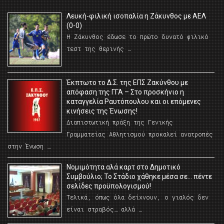
Λευκή-φιλική ισοπαλία η Ζάκυνθος με ΑΕΛ
(0-0)
Η Ζάκυνθος έδωσε το πρώτο δυνατό φιλικό
τεστ της θερινής …
Έκπτωτο το Δ.Σ. της ΕΠΣ Ζακύνθου με
απόφαση της ΓΓΑ – Στο προσκήνιο η
καταγγελία Ραυτόπουλου και οι επόμενες
κινήσεις της Ένωσης!
Διαπιστωτική πράξη της Γενικής
Γραμματείας Αθλητισμού προκαλεί ανατροπές
στην Ένωση …
Νομιμότητα αλά καρτ στο Δημοτικό
Συμβούλιο; Το Στάδιο χάθηκε μέσα σε… πέντε
σελίδες προϋπολογισμού!
Τελικά, όπως όλα δείχνουν, ο γιαλός δεν
είναι στραβός… αλλά …