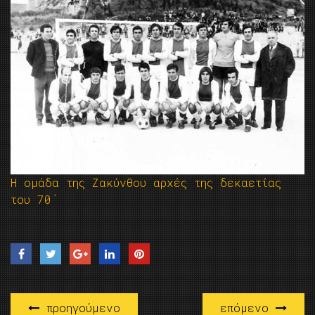
H ομάδα της Ζακύνθου αρχές της δεκαετίας
του 70΄
προηγούμενο
επόμενο