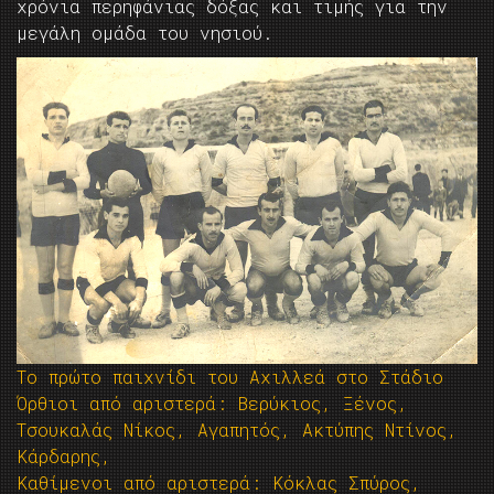
χρόνια περηφάνιας δόξας και τιμής για την
μεγάλη ομάδα του νησιού.
Το πρώτο παιχνίδι του Αχιλλεά στο Στάδιο
Όρθιοι από αριστερά: Βερύκιος, Ξένος,
Τσουκαλάς Νίκος, Αγαπητός, Ακτύπης Ντίνος,
Κάρδαρης,
Καθίμενοι από αριστερά: Κόκλας Σπύρος,