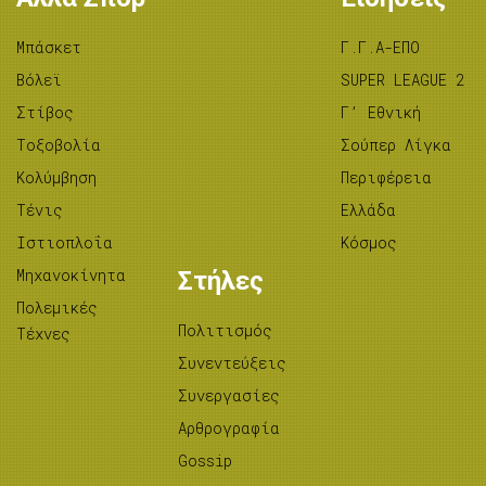
Μπάσκετ
Γ.Γ.Α-ΕΠΟ
Βόλεϊ
SUPER LEAGUE 2
Στίβος
Γ’ Εθνική
Tοξοβολία
Σούπερ Λίγκα
Κολύμβηση
Περιφέρεια
Τένις
Ελλάδα
Ιστιοπλοΐα
Κόσμος
Μηχανοκίνητα
Στήλες
Πολεμικές
Πολιτισμός
Τέχνες
Συνεντεύξεις
Συνεργασίες
Αρθρογραφία
Gossip