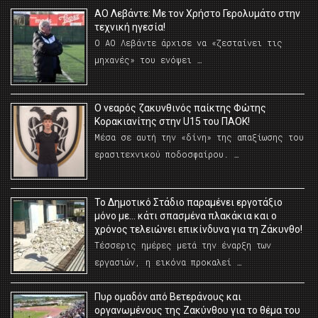
ΑΟ Λεβάντε: Με τον Χρήστο Γερολυμάτο στην
τεχνική ηγεσία!
Ο ΑΟ Λεβάντε άρχισε να «ζεσταίνει τις
μηχανές» του ενόψει …
O νεαρός ζακυνθινός παίκτης Φώτης
Κορακιανίτης στην U15 του ΠΑΟΚ!
Μέσα σε αυτή την «δίνη» της απαξίωσης του
ερασιτεχνικού ποδοσφαίρου. …
Το Δημοτικό Στάδιο παραμένει εργοτάξιο
μόνο με… κάτι σπασμένα πλακάκια και ο
χρόνος τελειώνει επικίνδυνα για τη Ζάκυνθο!
Τέσσερις ημέρες μετά την έναρξη των
εργασιών, η εικόνα προκαλεί …
Πυρ ομαδόν από Βετεράνους και
οργανωμένους της Ζακύνθου για το θέμα του