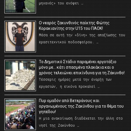
μηχανές» του ενόψει …
O νεαρός ζακυνθινός παίκτης Φώτης
Κορακιανίτης στην U15 του ΠΑΟΚ!
Μέσα σε αυτή την «δίνη» της απαξίωσης του
ερασιτεχνικού ποδοσφαίρου. …
Το Δημοτικό Στάδιο παραμένει εργοτάξιο
μόνο με… κάτι σπασμένα πλακάκια και ο
χρόνος τελειώνει επικίνδυνα για τη Ζάκυνθο!
Τέσσερις ημέρες μετά την έναρξη των
εργασιών, η εικόνα προκαλεί …
Πυρ ομαδόν από Βετεράνους και
οργανωμένους της Ζακύνθου για το θέμα του
γηπέδου!
Η μια ανακοίνωση διαδέχεται την άλλη στο
νησί της Ζακύνθου …