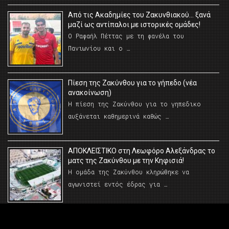
Από τις Ακαδημίες του Ζακυνθιακού… ξανά
μαζί ως αντίπαλοι με ιστορικές ομάδες!
Ο Ραφαήλ Πέττας με τη φανέλα του
Πανιωνίου και ο …
Πίεση της Ζακύνθου για το γήπεδο (νέα
ανακοίνωση)
Η πίεση της Ζακύνθου για το γηπεδικο
αυξάνεται καθημερινά καθώς …
AΠΟΚΛΕΙΣΤΙΚΟ στη Λεωφόρο Αλεξάνδρας το
ματς της Ζακύνθου με την Κηφισιά!
Η ομάδα της Ζακύνθου κληρώθηκε να
αγωνιστεί εντός έδρας για …