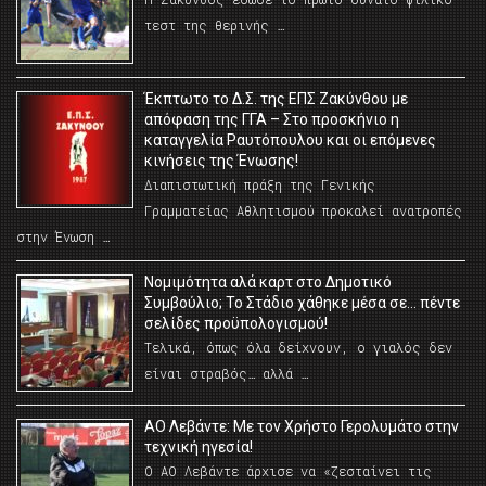
τεστ της θερινής …
Έκπτωτο το Δ.Σ. της ΕΠΣ Ζακύνθου με
απόφαση της ΓΓΑ – Στο προσκήνιο η
καταγγελία Ραυτόπουλου και οι επόμενες
κινήσεις της Ένωσης!
Διαπιστωτική πράξη της Γενικής
Γραμματείας Αθλητισμού προκαλεί ανατροπές
στην Ένωση …
Νομιμότητα αλά καρτ στο Δημοτικό
Συμβούλιο; Το Στάδιο χάθηκε μέσα σε… πέντε
σελίδες προϋπολογισμού!
Τελικά, όπως όλα δείχνουν, ο γιαλός δεν
είναι στραβός… αλλά …
ΑΟ Λεβάντε: Με τον Χρήστο Γερολυμάτο στην
τεχνική ηγεσία!
Ο ΑΟ Λεβάντε άρχισε να «ζεσταίνει τις