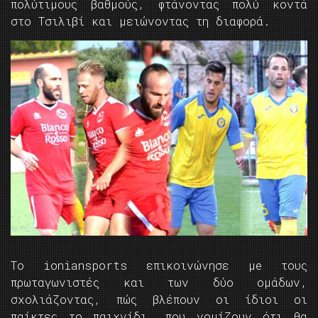
πολύτιμους βαθμούς, φτάνοντας πολύ κοντά
στο Τσιλιβί και μειώνοντας τη διαφορά.
Το
ioniansports
επικοινώνησε μe τους
πρωταγωνιστές και των δύο ομάδων,
σχολιάζοντας, πώς βλέπουν οι ίδιοι οι
παίκτες το παιχνίδι, που νομίζουν ότι θα