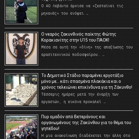
Ο ΑΟ Λεβάντε άρχισε να «ζεσταίνει τις
μηχανές» του ενόψει …
O νεαρός ζακυνθινός παίκτης Φώτης
Κορακιανίτης στην U15 του ΠΑΟΚ!
Μέσα σε αυτή την «δίνη» της απαξίωσης του
ερασιτεχνικού ποδοσφαίρου. …
Το Δημοτικό Στάδιο παραμένει εργοτάξιο
μόνο με… κάτι σπασμένα πλακάκια και ο
χρόνος τελειώνει επικίνδυνα για τη Ζάκυνθο!
Τέσσερις ημέρες μετά την έναρξη των
εργασιών, η εικόνα προκαλεί …
Πυρ ομαδόν από Βετεράνους και
οργανωμένους της Ζακύνθου για το θέμα του
γηπέδου!
Η μια ανακοίνωση διαδέχεται την άλλη στο