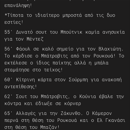
επανάληψη!
*Τίποτα το ιδιαίτερο μπροστά από τις δυο
εστίες!
55′ Δυνατό σουτ του Μπούτνικ καμία ανησυχία
για τον Μέντεζ
56′ Φάουλ σε καλό σημείο για τον Βλαχιώτη.
Το κέρδισε ο Μπάτροβιτς από τον Ρουκουά! Το
εκτέλεσε ο ίδιος παίχτης αλλά η μπάλα
σταμάτησε στο τείχος!
60′ Κίτρινη κάρτα στον Σούρμπη για ανακοπή
αντεπίθεσης!
62′ Σουτ του Μπάτροβιτς, ο Κούνια έβαλε την
κόντρα και έδιωξε σε κόρνερ
65′ Αλλαγές για την Ζάκυνθο. Ο Κάμερον
περνά στη θέση του Ρουκουά και ο Ελ Γκανάσι
στη θέση του Μπαζάν!