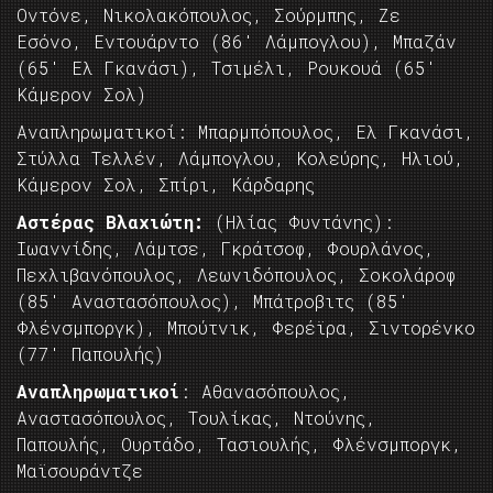
Οντόνε, Νικολακόπουλος, Σούρμπης, Ζε
Εσόνο, Εντουάρντο (86′ Λάμπογλου), Μπαζάν
(65′ Ελ Γκανάσι), Τσιμέλι, Ρουκουά (65′
Κάμερον Σολ)
Αναπληρωματικοί: Μπαρμπόπουλος, Ελ Γκανάσι,
Στύλλα Τελλέν, Λάμπογλου, Κολεύρης, Ηλιού,
Κάμερον Σολ, Σπίρι, Κάρδαρης
Αστέρας Βλαχιώτη:
(Ηλίας Φυντάνης):
Ιωαννίδης, Λάμτσε, Γκράτσοφ, Φουρλάνος,
Πεχλιβανόπουλος, Λεωνιδόπουλος, Σοκολάροφ
(85′ Αναστασόπουλος), Μπάτροβιτς (85′
Φλένσμποργκ), Μπούτνικ, Φερέϊρα, Σιντορένκο
(77′ Παπουλής)
Αναπληρωματικοί
: Αθανασόπουλος,
Αναστασόπουλος, Τουλίκας, Ντούνης,
Παπουλής, Ουρτάδο, Τασιουλής, Φλένσμποργκ,
Μαϊσουράντζε