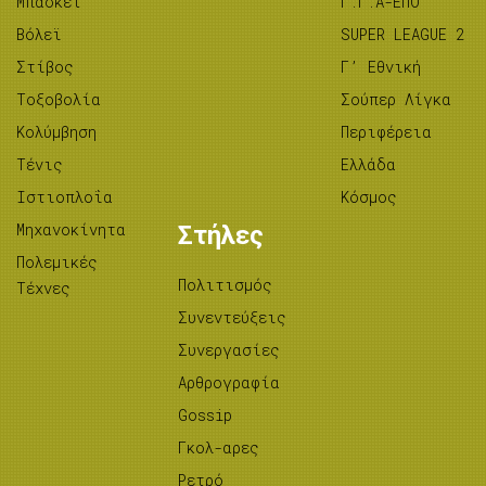
Μπάσκετ
Γ.Γ.Α-ΕΠΟ
Βόλεϊ
SUPER LEAGUE 2
Στίβος
Γ’ Εθνική
Tοξοβολία
Σούπερ Λίγκα
Κολύμβηση
Περιφέρεια
Τένις
Ελλάδα
Ιστιοπλοΐα
Κόσμος
Μηχανοκίνητα
Στήλες
Πολεμικές
Πολιτισμός
Τέχνες
Συνεντεύξεις
Συνεργασίες
Αρθρογραφία
Gossip
Γκολ-αρες
Ρετρό