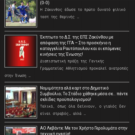
(0-0)
Η Ζάκυνθος έδωσε το πρώτο δυνατό φιλικό
τεστ της θερινής …
Έκπτωτο το Δ.Σ. της ΕΠΣ Ζακύνθου με
απόφαση της ΓΓΑ – Στο προσκήνιο η
καταγγελία Ραυτόπουλου και οι επόμενες
κινήσεις της Ένωσης!
Διαπιστωτική πράξη της Γενικής
Γραμματείας Αθλητισμού προκαλεί ανατροπές
στην Ένωση …
Νομιμότητα αλά καρτ στο Δημοτικό
Συμβούλιο; Το Στάδιο χάθηκε μέσα σε… πέντε
σελίδες προϋπολογισμού!
Τελικά, όπως όλα δείχνουν, ο γιαλός δεν
είναι στραβός… αλλά …
ΑΟ Λεβάντε: Με τον Χρήστο Γερολυμάτο στην
τεχνική ηγεσία!