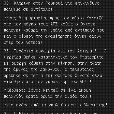
30′ Κίτρινη στον Ρουκουά για επικίνδυνο
παίξιμο σε αντίπαλο!
*Νέες διαμαρτυρίες προς τον κύριο Καλατζή
από τον πάγκο τους ΑΠΣ καθώς ο Οντόνε
παίρνει καθαρά την μπάλα από αντίπαλό του
και ο ρέφερι της αναμέτρησης δίνει φάουλ
υπέρ του Αστέρα!
35′ Τεράστια ευκαιρία για τον Αστέρα!!!! Ο
Φερέϊρα βρήκε καταπληκτικά τον Μπάτροβιτς
με όμορφη κάθετη στην κίνηση, στην πλάτη
της άμυνας της Ζακύνθου, ο τελευταίος
βρέθηκε σε τετ α τετ σούταρε δυνατά αλλά
νικήθηκε από τον γκολκίπερ του ΑΠΣ!!!
*Κέρβερος Ζόνας Μέντεζ σε ένα ακόμη
παιχνίδι κρατά όρθια την ομάδα του!!
*Μια ανάσα από το γκολ έφτασε ο Βλαχιώτης!
39′ Ο Βλαχιώτης στην αντεπίθεση με τον