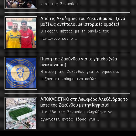
νησί της Ζακύνθου …
Από τις Ακαδημίες του Ζακυνθιακού… ξανά
μαζί ως αντίπαλοι με ιστορικές ομάδες!
Ο Ραφαήλ Πέττας με τη φανέλα του
Πανιωνίου και ο …
Πίεση της Ζακύνθου για το γήπεδο (νέα
ανακοίνωση)
Η πίεση της Ζακύνθου για το γηπεδικο
αυξάνεται καθημερινά καθώς …
AΠΟΚΛΕΙΣΤΙΚΟ στη Λεωφόρο Αλεξάνδρας το
ματς της Ζακύνθου με την Κηφισιά!
Η ομάδα της Ζακύνθου κληρώθηκε να
αγωνιστεί εντός έδρας για …