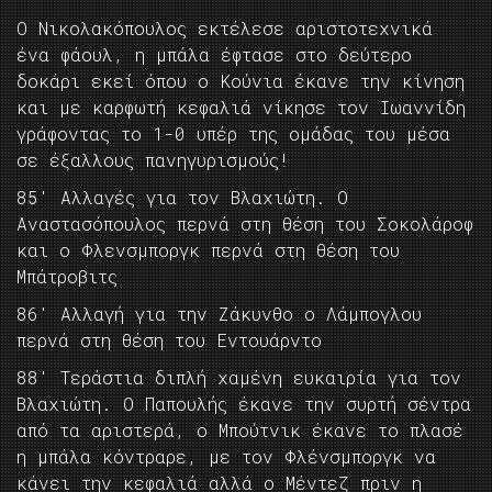
Ο Νικολακόπουλος εκτέλεσε αριστοτεχνικά
ένα φάουλ, η μπάλα έφτασε στο δεύτερο
δοκάρι εκεί όπου ο Κούνια έκανε την κίνηση
και με καρφωτή κεφαλιά νίκησε τον Ιωαννίδη
γράφοντας το 1-0 υπέρ της ομάδας του μέσα
σε έξαλλους πανηγυρισμούς!
85′ Αλλαγές για τον Βλαχιώτη. Ο
Αναστασόπουλος περνά στη θέση του Σοκολάροφ
και ο Φλενσμποργκ περνά στη θέση του
Μπάτροβιτς
86′ Αλλαγή για την Ζάκυνθο ο Λάμπογλου
περνά στη θέση του Εντουάρντο
88′ Τεράστια διπλή χαμένη ευκαιρία για τον
Βλαχιώτη. Ο Παπουλής έκανε την συρτή σέντρα
από τα αριστερά, ο Μπούτνικ έκανε το πλασέ
η μπάλα κόντραρε, με τον Φλένσμποργκ να
κάνει την κεφαλιά αλλά ο Μέντεζ πριν η