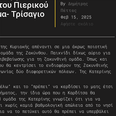
του Πιερικού
By
Δημήτρης
Πέττας
α- Τρίσαγιο
Φεβ 15, 2025
Αφήστε σχόλιο
της Κυριακής απέναντι σε μια άκρως ποιοτική
 ομάδα της Ζακύνθου. Παιχνίδι δίχως αύριο για
πιβεβαίωσης για τη ζακυνθινή ομάδα. Όπως και
ου θα κεντρίσει το ενδιαφέρον της Ζακυνθινής
νωνίας δύο διαφορετικών πόλεων. Της Κατερίνης
θέλω” και το “πρέπει” να κερδίσει το ματς έτσι
λήματος, την ίδια ώρα που η Καρδίτσα θα
Η ομάδα της Κατερίνης γνωρίζει ότι για να
ει χωρίς καμιά βαθμολογική απώλεια από το νησί
ια να το πετύχει αυτό θα πρέπει να υπερβάλει