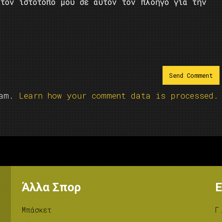
τον ιστότοπο μου σε αυτόν τον πλοηγό για την
pam.
Learn how your comment data is processed.
Άλλα Σπορ
Ε
Μπάσκετ
Γ