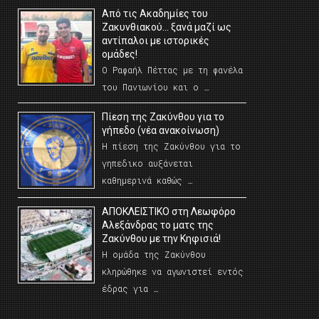
Από τις Ακαδημίες του
Ζακυνθιακού… ξανά μαζί ως
αντίπαλοι με ιστορικές
ομάδες!
Ο Ραφαήλ Πέττας με τη φανέλα
του Πανιωνίου και ο …
Πίεση της Ζακύνθου για το
γήπεδο (νέα ανακοίνωση)
Η πίεση της Ζακύνθου για το
γηπεδικο αυξάνεται
καθημερινά καθώς …
AΠΟΚΛΕΙΣΤΙΚΟ στη Λεωφόρο
Αλεξάνδρας το ματς της
Ζακύνθου με την Κηφισιά!
Η ομάδα της Ζακύνθου
κληρώθηκε να αγωνιστεί εντός
έδρας για …