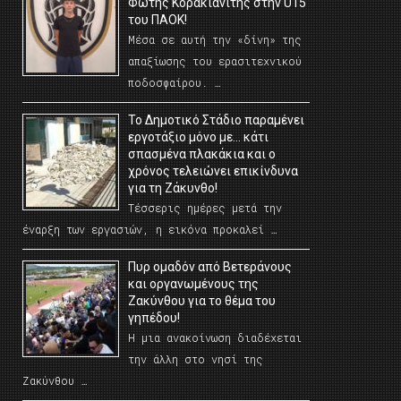
Φώτης Κορακιανίτης στην U15
του ΠΑΟΚ!
Μέσα σε αυτή την «δίνη» της
απαξίωσης του ερασιτεχνικού
ποδοσφαίρου. …
Το Δημοτικό Στάδιο παραμένει
εργοτάξιο μόνο με… κάτι
σπασμένα πλακάκια και ο
χρόνος τελειώνει επικίνδυνα
για τη Ζάκυνθο!
Τέσσερις ημέρες μετά την
έναρξη των εργασιών, η εικόνα προκαλεί …
Πυρ ομαδόν από Βετεράνους
και οργανωμένους της
Ζακύνθου για το θέμα του
γηπέδου!
Η μια ανακοίνωση διαδέχεται
την άλλη στο νησί της
Ζακύνθου …