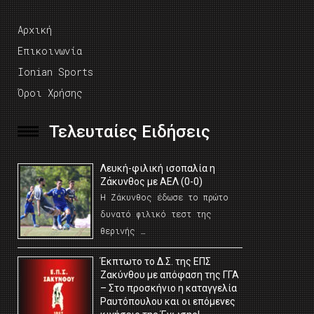
Αρχική
Επικοινωνία
Ionian Sports
Όροι Χρήσης
Τελευταίες Ειδήσεις
Λευκή-φιλική ισοπαλία η
Ζάκυνθος με ΑΕΛ (0-0)
Η Ζάκυνθος έδωσε το πρώτο
δυνατό φιλικό τεστ της
θερινής …
Έκπτωτο το Δ.Σ. της ΕΠΣ
Ζακύνθου με απόφαση της ΓΓΑ
– Στο προσκήνιο η καταγγελία
Ραυτόπουλου και οι επόμενες