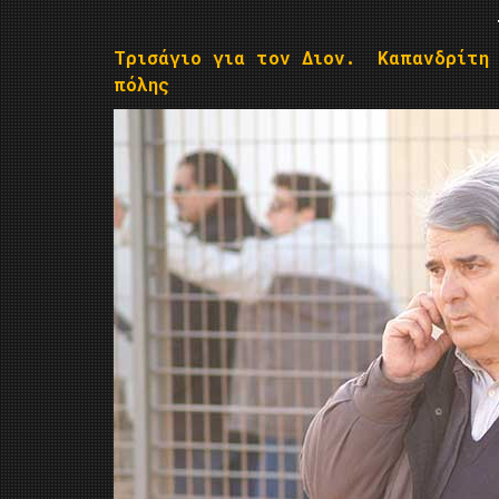
Τρισάγιο για τον Διον. Καπανδρίτη 
πόλης