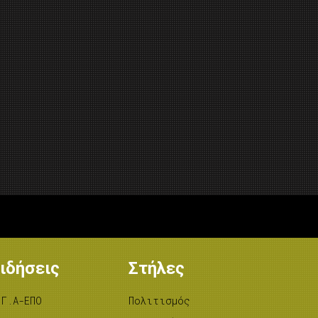
ιδήσεις
Στήλες
.Γ.Α-ΕΠΟ
Πολιτισμός