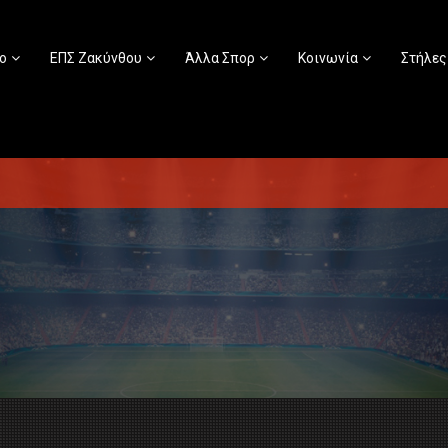
ο
ΕΠΣ Ζακύνθου
Άλλα Σπορ
Κοινωνία
Στήλες