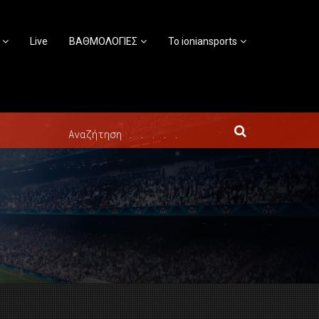
Live
ΒΑΘΜΟΛΟΓΙΕΣ
Το ioniansports