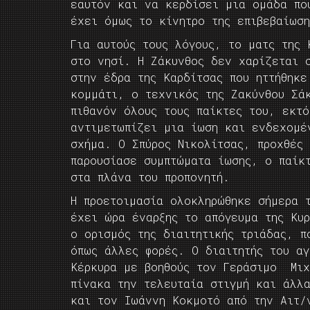
εαυτόν και να κερδίσει μια ομάδα πο
έχει όμως το κίνητρο της επιβεβαίωση
Για αυτούς τους λόγους, το ματς της 
στο νησί. Η Ζάκυνθος δεν χαρίζεται 
στην έδρα της Καρδίτσας που ηττήθηκ
κομμάτι, ο τεχνικός της Ζακύνθου Σά
πιθανόν όλους τους παίκτες του, εκτό
αντιμετωπίζει μια ίωση και ενδεχομέ
σχήμα. Ο Σπύρος Νικολίτσας, προχθές
παρουσίασε συμπτώματα ίωσης, ο παίκ
στα πλάνα του προπονητή.
Η προετοιμασία ολοκληρώθηκε σήμερα 
έχει ώρα έναρξης το απόγευμα της Κυ
ο ορισμός της διαιτητικής τριάδας, π
όπως άλλες φορές. Ο διαιτητής του αγ
Κέρκυρα με βοηθούς τον Γεράσιμο Μιχ
πίνακα την τελευταία στιγμή και άλλ
και τον Ιωάννη Κοκμοτό από την Αιτ/