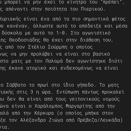
υ μπορεί να μην έχει το κίνητρο του “πρέπει”,
ς απέναντι στην ποιότητα του Πιερικού.
Κυριακής είναι ένα από τα πιο σημαντικά φέτος
σε κανέναν, άλλωστε αυτό το απέδειξε και μέσα
ε δύσκολα με αυτό το 1-0. Στο αγωνιστικό
κης Θεοδοσιάδης θα έχει στην διάθεση του,
ς από τον Στέλιο Σούρμπη ο οποίος
νως να μην προλάβει να είναι στο βασικό
 στο ματς με τον Παλαμά δεν αγωνίστηκε διότι
της έκανε ατομικό και ενδεχομένως να είναι
το Σάββατο το πρωί στο ίδιο γήπεδο. Το ματς
ριακής στις 3 η ώρα. Εντύπωση πάντως προκαλεί
ου δεν θα είναι από τους γειτονικούς νομούς
ώνα είναι ο Χαράλαμπος Μαργαρίτης από την
αλά από την Κέρκυρα (ο οποίος μπήκε στον
αξε τον Αλέξανδρο Ζιώγα από Πρέβεζα/Λευκάδα)
νια.