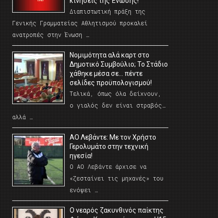
κινήσεις της Ένωσης!
Διαπιστωτική πράξη της
Γενικής Γραμματείας Αθλητισμού προκαλεί
ανατροπές στην Ένωση …
Νομιμότητα αλά καρτ στο
Δημοτικό Συμβούλιο; Το Στάδιο
χάθηκε μέσα σε… πέντε
σελίδες προϋπολογισμού!
Τελικά, όπως όλα δείχνουν,
ο γιαλός δεν είναι στραβός…
αλλά …
ΑΟ Λεβάντε: Με τον Χρήστο
Γερολυμάτο στην τεχνική
ηγεσία!
Ο ΑΟ Λεβάντε άρχισε να
«ζεσταίνει τις μηχανές» του
ενόψει …
O νεαρός ζακυνθινός παίκτης