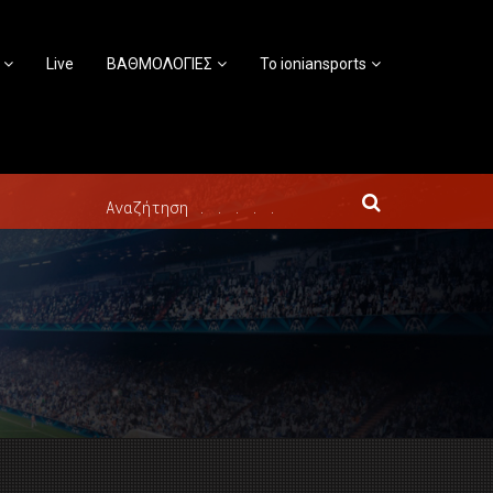
Live
ΒΑΘΜΟΛΟΓΙΕΣ
Το ioniansports