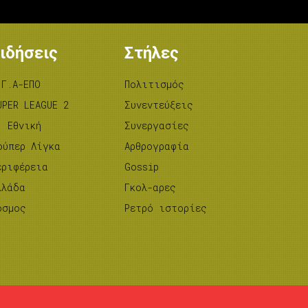
ιδήσεις
Στήλες
.Γ.Α-ΕΠΟ
Πολιτισμός
UPER LEAGUE 2
Συνεντεύξεις
’ Εθνική
Συνεργασίες
ούπερ Λίγκα
Αρθρογραφία
εριφέρεια
Gossip
λλάδα
Γκολ-αρες
όσμος
Ρετρό ιστορίες