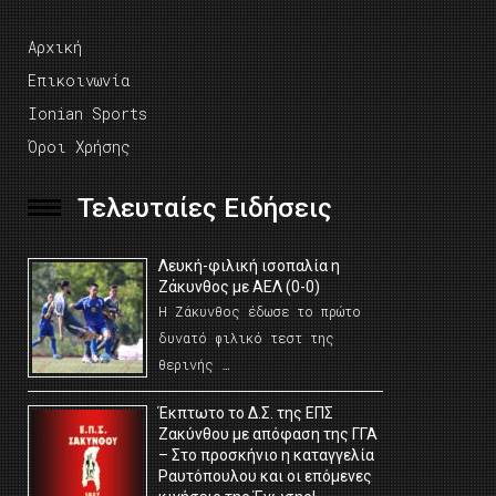
Αρχική
Επικοινωνία
Ionian Sports
Όροι Χρήσης
Τελευταίες Ειδήσεις
Λευκή-φιλική ισοπαλία η
Ζάκυνθος με ΑΕΛ (0-0)
Η Ζάκυνθος έδωσε το πρώτο
δυνατό φιλικό τεστ της
θερινής …
Έκπτωτο το Δ.Σ. της ΕΠΣ
Ζακύνθου με απόφαση της ΓΓΑ
– Στο προσκήνιο η καταγγελία
Ραυτόπουλου και οι επόμενες