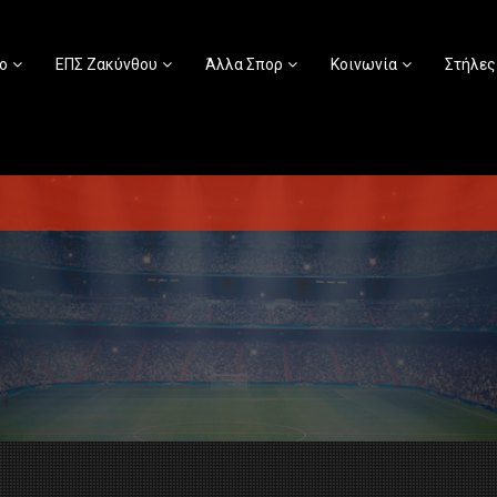
ο
ΕΠΣ Ζακύνθου
Άλλα Σπορ
Κοινωνία
Στήλες