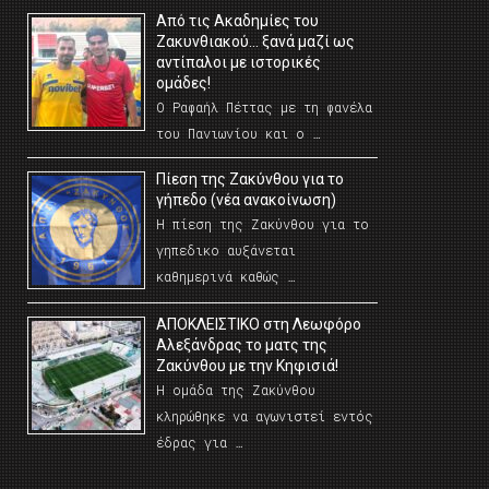
Από τις Ακαδημίες του
Ζακυνθιακού… ξανά μαζί ως
αντίπαλοι με ιστορικές
ομάδες!
Ο Ραφαήλ Πέττας με τη φανέλα
του Πανιωνίου και ο …
Πίεση της Ζακύνθου για το
γήπεδο (νέα ανακοίνωση)
Η πίεση της Ζακύνθου για το
γηπεδικο αυξάνεται
καθημερινά καθώς …
AΠΟΚΛΕΙΣΤΙΚΟ στη Λεωφόρο
Αλεξάνδρας το ματς της
Ζακύνθου με την Κηφισιά!
Η ομάδα της Ζακύνθου
κληρώθηκε να αγωνιστεί εντός
έδρας για …