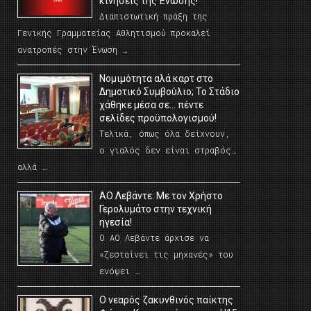
κινήσεις της Ένωσης!
Διαπιστωτική πράξη της
Γενικής Γραμματείας Αθλητισμού προκαλεί
ανατροπές στην Ένωση …
Νομιμότητα αλά καρτ στο
Δημοτικό Συμβούλιο; Το Στάδιο
χάθηκε μέσα σε… πέντε
σελίδες προϋπολογισμού!
Τελικά, όπως όλα δείχνουν,
ο γιαλός δεν είναι στραβός…
αλλά …
ΑΟ Λεβάντε: Με τον Χρήστο
Γερολυμάτο στην τεχνική
ηγεσία!
Ο ΑΟ Λεβάντε άρχισε να
«ζεσταίνει τις μηχανές» του
ενόψει …
O νεαρός ζακυνθινός παίκτης