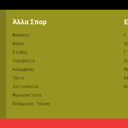
Άλλα Σπορ
Ε
Μπάσκετ
Γ
Βόλεϊ
S
Στίβος
Γ
Tοξοβολία
Σ
Κολύμβηση
Π
Τένις
Ε
Ιστιοπλοΐα
Κ
Μηχανοκίνητα
Πολεμικές Τέχνες