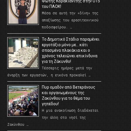
Φώτης Κορακιανίτης στην U15
του ΠΑΟΚ!
Μέσα σε αυτή την «δίνη» της
απαξίωσης του ερασιτεχνικού
ποδοσφαίρου. …
Το Δημοτικό Στάδιο παραμένει
εργοτάξιο μόνο με… κάτι
σπασμένα πλακάκια και ο
χρόνος τελειώνει επικίνδυνα
για τη Ζάκυνθο!
Τέσσερις ημέρες μετά την
έναρξη των εργασιών, η εικόνα προκαλεί …
Πυρ ομαδόν από Βετεράνους
και οργανωμένους της
Ζακύνθου για το θέμα του
γηπέδου!
Η μια ανακοίνωση διαδέχεται
την άλλη στο νησί της
Ζακύνθου …